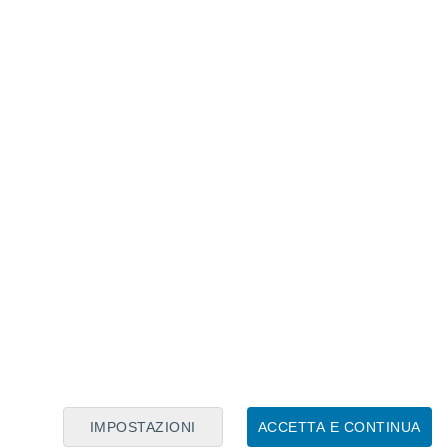
Calendario Lunare
Lun
Mar
Mer
Gio
Ven
Sab
Dom
6
7
8
9
10
11
12
13
14
15
16
17
18
19
IMPOSTAZIONI
ACCETTA E CONTINUA