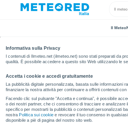
Il Meteo
Informativa sulla Privacy
I contenuti di Ilmeteo.net (ilmeteo.net) sono stati preparati da pro
qualità. È possibile accedere a questo sito Web utilizzando le se
Accetta i cookie e accedi gratuitamente
Home
Finlandia
Satakunta
Köyliö
La pubblicità digitale personalizzata, basata sulle informazioni ra
finanziare la nostra attività per continuare a offrirti contenuti co
Previsioni Meteo Köyli
Facendo clic sul pulsante "Accetta e continua", è possibile accede
o dei nostri partner, che ci consentono di tracciare e analizzare
21:34
Giovedi
specifico per mostrarti la pubblicità o contenuti personalizzati b
nostra
Politica sui cookie
e revocare il tuo consenso in qualsia
disponibile a piè di pagina del nostro sito web.
Sereno