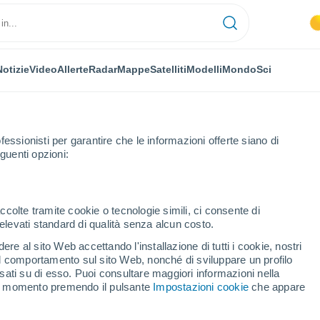
Notizie
Video
Allerte
Radar
Mappe
Satelliti
Modelli
Mondo
Sci
fessionisti per garantire che le informazioni offerte siano di
guenti opzioni:
ccolte tramite cookie o tecnologie simili, ci consente di
n elevati standard di qualità senza alcun costo.
ö
re al sito Web accettando l'installazione di tutti i cookie, nostri
 il comportamento sul sito Web, nonché di sviluppare un profilo
...
asati su di esso. Puoi consultare maggiori informazioni nella
si momento premendo il pulsante
Impostazioni cookie
che appare
Per ora
Intervalli nuvolosi nelle prossime
ore