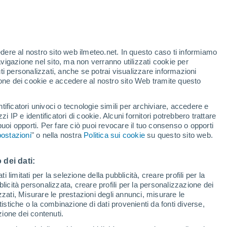
edere al nostro sito web ilmeteo.net. In questo caso ti informiamo
/h
avigazione nel sito, ma non verranno utilizzati cookie per
i personalizzati, anche se potrai visualizzare informazioni
azione dei cookie e accedere al nostro sito Web tramite questo
forti
tificatori univoci o tecnologie simili per archiviare, accedere e
zzi IP e identificatori di cookie. Alcuni fornitori potrebbero trattare
 puoi opporti. Per fare ciò puoi revocare il tuo consenso o opporti
di pioggia
Satelliti
Modelli
ostazioni
" o nella nostra
Politica sui cookie
su questo sito web.
 dei dati:
omenica
Lunedì
Martedì
Mercoledì
 limitati per la selezione della pubblicità, creare profili per la
bblicità personalizzata, creare profili per la personalizzazione dei
9 Ago
10 Ago
11 Ago
12 Ago
izzati, Misurare le prestazioni degli annunci, misurare le
istiche o la combinazione di dati provenienti da fonti diverse,
ezione dei contenuti.
90%
80%