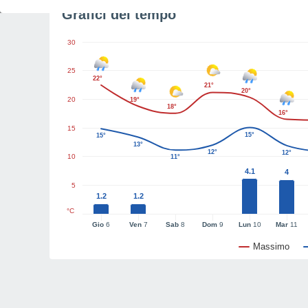
Grafici del tempo
30
25
22°
21°
20°
20
19°
18°
16°
15
15°
15°
13°
12°
12°
10
11°
4.1
4
5
1.2
1.2
°C
Gio
6
Ven
7
Sab
8
Dom
9
Lun
10
Mar
11
Massimo