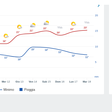
20
23°
22°
22°
21°
15
21°
20°
16°
10
15°
14°
13°
12°
11°
11°
10°
5
mm
Mer
12
Gio
13
Ven
14
Sab
15
Dom
16
Lun
17
Mar
18
Minimo
Pioggia