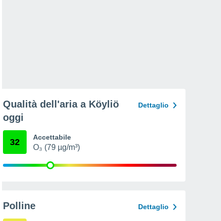
Qualità dell'aria a Köyliö
Dettaglio
oggi
Accettabile
32
O₃ (79 µg/m³)
Polline
Dettaglio