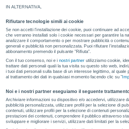
18°
IN ALTERNATIVA,
Rifiutare tecnologie simili ai cookie
Sud
Se non accetti l'installazione dei cookie, puoi continuare ad acc
Temp. percepita 18°
16
-
31 km
che verranno installati solo i cookie necessari per garantire la n
analizzare il comportamento o per mostrare pubblicità o contenut
generali e pubblicità non personalizzata. Puoi rifiutare l'install
abbonamento premendo il pulsante "Rifiuta".
Ultim’ora
Caldo intenso sull’Italia, ma venerdì 7 agosto 
Con il tuo consenso, noi e i
nostri partner
utilizziamo cookie, iden
temporali minacciano il Nord
trattare dati personali quali la tua visita su questo sito web, indiri
i tuoi dati personali sulla base di un interesse legittimo, al quale
Il Meteo 1 - 7
Attualità
Mappa di nuvolosità
Radar 
al trattamento dei dati in qualsiasi momento facendo clic su "
Imp
Noi e i nostri partner eseguiamo il seguente trattamento
Domani
Sabato
D
Oggi
Archiviare informazioni su dispositivo e/o accedervi, utilizzare dati
pubblicità personalizzata, utilizzare profili per la selezione di pu
7 Ago
8 Ago
6 Ago
contenuti, utilizzare profili per la selezione di contenuti personal
prestazioni dei contenuti, comprendere il pubblico attraverso stat
sviluppare e migliorare i servizi, utilizzare dati limitati per la sel
70%
70%