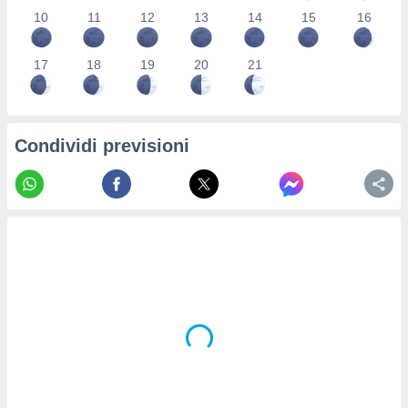
re e
10
11
12
13
14
15
16
e i
tilizzare
17
18
19
20
21
ati per la
e dei
.
Condividi previsioni
izzazione
azione
o la
e del
vo,
à e
i
zzati,
one delle
ni dei
 e degli
 ricerche
ico,
di