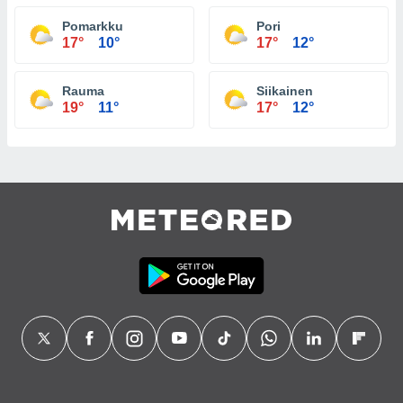
Pomarkku
Pori
17°
10°
17°
12°
Rauma
Siikainen
19°
11°
17°
12°