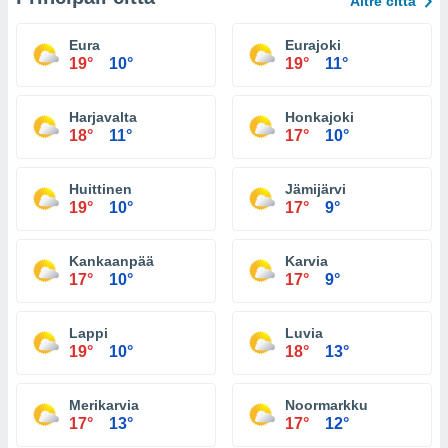
Altre città
Eura
Eurajoki
19°
10°
19°
11°
Harjavalta
Honkajoki
18°
11°
17°
10°
Huittinen
Jämijärvi
19°
10°
17°
9°
Kankaanpää
Karvia
17°
10°
17°
9°
Lappi
Luvia
19°
10°
18°
13°
Merikarvia
Noormarkku
17°
13°
17°
12°