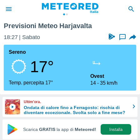
Previsioni Meteo Harjavalta
tiva
rivacy
18:27
Sabato
...
ti di
net
Sereno
net)
17°
i
 da
nisti per
Ovest
 che le
Temp. percepita 17°
14
35 km/h
ioni
iano di
È
Ultim'ora.
Ondata di calore fino a Ferragosto: rischia di
 a
diventare eccezionale. Svolta solo a fine mese?
ito Web
do le
opzioni:
Scarica
GRATIS
la app di
Meteored!
Installa
 i