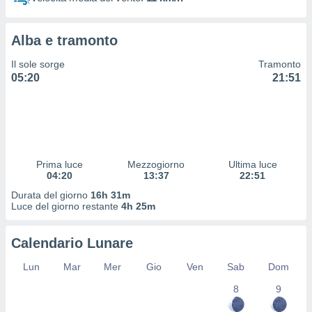
 profili
lezione
cità
Alba e tramonto
izzata,
fili per
Il sole sorge
Tramonto
05:20
21:51
izzazione
nuti,
 profili
lezione
uti
zzati,
Prima luce
Mezzogiorno
Ultima luce
 le
04:20
13:37
22:51
ni degli
 misurare
Durata del giorno
16h 31m
zioni dei
Luce del giorno restante
4h 25m
,
ere il
Calendario Lunare
so
Lun
Mar
Mer
Gio
Ven
Sab
Dom
he o la
ione di
8
9
enienti
diverse,