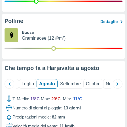
ioni
" o
tra
sui cookie
o sito
Polline
Dettaglio
Basso
nostri
Graminacee (12 #/m³)
mo il
te
ento dei
Che tempo fa a Harjavalta a
agosto
re
ioni su
vo e/o
Giugno
Luglio
Agosto
Settembre
Ottobre
Novembre
i,
 dati
er la
T. Media:
16°C
Max:
20°C
Min:
11°C
 della
Numero di giorni di pioggia:
13
giorni
à, creare
r la
Precipitazioni medie:
82 mm
à
izzata,
Velocità media del vento:
11 km/h