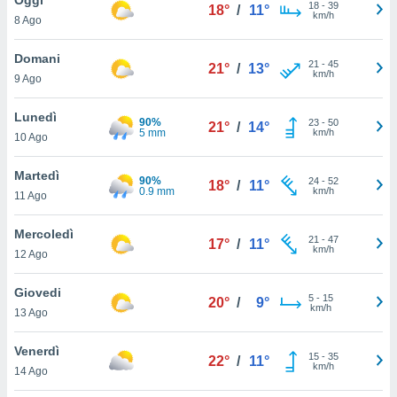
a", è
18
-
39
18°
/
11°
km/h
8 Ago
al sito
ettando
Domani
21
-
45
21°
/
13°
zione di
km/h
9 Ago
okie,
dei nostri
Lunedì
90%
23
-
50
che ci
21°
/
14°
5 mm
km/h
10 Ago
no di
 e
e il
Martedì
90%
24
-
52
18°
/
11°
amento
0.9 mm
km/h
11 Ago
 Web,
i
Mercoledì
21
-
47
re un
17°
/
11°
km/h
12 Ago
pecifico
arti la
Giovedi
à o
5
-
15
20°
/
9°
km/h
i
13 Ago
zzati
 di esso.
Venerdì
15
-
35
sultare
22°
/
11°
km/h
14 Ago
oni nella