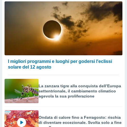
izzata.
utare
zione dei
 al
ito Web
questo
ento
 il
I migliori programmi e luoghi per godersi l'eclissi
o
solare del 12 agosto
, noi e i
rtner
mo
La zanzara tigre alla conquista dell’Europa
tori
settentrionale, il cambiamento climatico
o
agevola la sua proliferazione
e simili
viare,
 e
ati
Ondata di calore fino a Ferragosto: rischia
di diventare eccezionale. Svolta solo a fine
 quali la