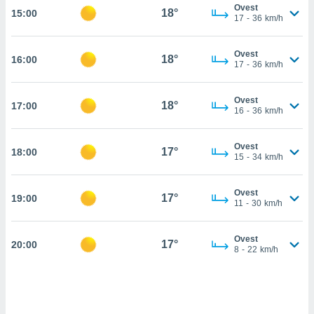
Ovest
18°
15:00
cità
17
-
36
km/h
izzata,
ACCETTA
Ovest
ulle
18°
16:00
E
17
-
36
km/h
ioni
CONTINUA
tramite
Ovest
18°
17:00
e simili,
IMPOSTAZIONI
16
-
36
km/h
nte di
e la
Ovest
tività per
17°
18:00
15
-
34
km/h
re a
ontenuti
ti
Ovest
17°
19:00
11
-
30
km/h
 di
senza
sto.
Ovest
17°
20:00
8
-
22
km/h
clic sul
 "Accetta
a", è
al sito