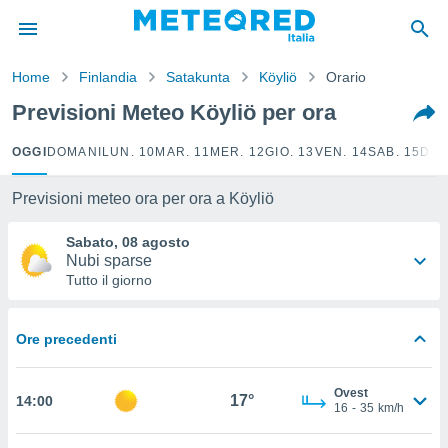
tiva
rivacy
Home
Finlandia
Satakunta
Köyliö
Orario
ti di
net
Previsioni Meteo Köyliö per ora
net)
i
OGGI
DOMANI
LUN. 10
MAR. 11
MER. 12
GIO. 13
VEN. 14
SAB. 15
DOM
 da
nisti per
 che le
Previsioni meteo ora per ora a Köyliö
ioni
iano di
Sabato, 08 agosto
È
Nubi sparse
Tutto il giorno
 a
ito Web
do le
Ore precedenti
opzioni:
 i
Ovest
17°
14:00
e
16
-
35
km/h
amente