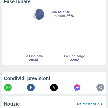
Fase lunare
ito web
et. In
Luna calante
aso ti
Illuminata
25%
mo che
installati
okie
i per
 la
one nel
 non
utilizzati
er
La luna cala
La luna sorge
e il
20:38
22:52
amento o
rare
à o
i
Condividi previsioni
zzati,
 potrai
are
ioni
e
Notizie
Ultime notizie
à non