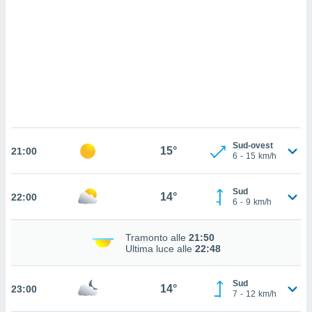
ettando
zione di
okie,
dei nostri
che ci
no di
 e
e il
amento
 Web,
i
Sud-ovest
15°
re un
21:00
6
-
15
km/h
pecifico
arti la
à o
Sud
14°
22:00
6
-
9
km/h
i
zzati
 di esso.
Tramonto alle
21:50
sultare
Ultima luce alle
22:48
oni nella
Sud
14°
23:00
7
-
12
km/h
sui cookie
e il tuo