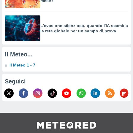
mese?
a su
ito web,
IP e
tori di
Alcuni
L'evasione silenziosa: quando l'IA scambia
la rete globale per un campo di prova
ro
 tuoi dati
 sulla
un
Il Meteo...
e
, al quale
Il Meteo 1 - 7
rti. Per
puoi
il tuo
Seguici
o o
l
nto dei
ualsiasi
 facendo
ioni
" o
tra
sui cookie