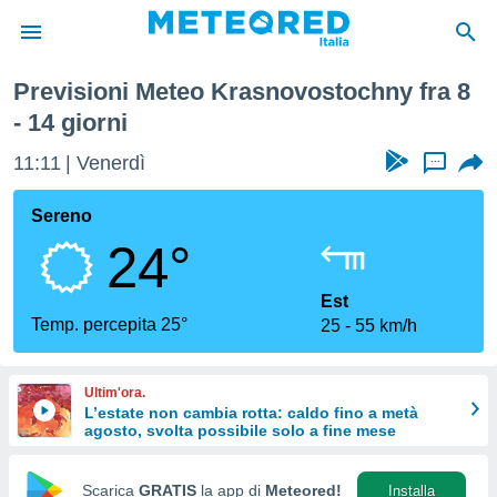
sima Settimana
Previsioni Meteo Krasnovostochny fra 8
tiva
- 14 giorni
rivacy
ti di
11:11
Venerdì
...
net
net)
Sereno
i
 da
24°
nisti per
 che le
Est
ioni
Temp. percepita 25°
iano di
25
55 km/h
È
 a
Ultim'ora.
ito Web
L’estate non cambia rotta: caldo fino a metà
do le
agosto, svolta possibile solo a fine mese
opzioni:
Scarica
GRATIS
la app di
Meteored!
Installa
 i