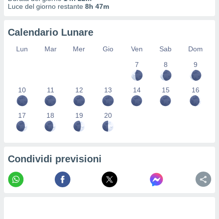
ioni
" o
Luce del giorno restante
8h 47m
tra
sui cookie
Calendario Lunare
o sito
Lun
Mar
Mer
Gio
Ven
Sab
Dom
nostri
7
8
9
mo il
te
10
11
12
13
14
15
16
ento dei
17
18
19
20
re
ioni su
vo e/o
i,
Condividi previsioni
 dati
er la
 della
à, creare
r la
à
izzata,