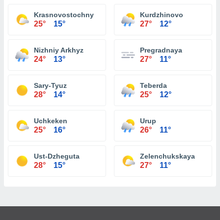
Krasnovostochny
Kurdzhinovo
25°
15°
27°
12°
Nizhniy Arkhyz
Pregradnaya
24°
13°
27°
11°
Sary-Tyuz
Teberda
28°
14°
25°
12°
Uchkeken
Urup
25°
16°
26°
11°
Ust-Dzheguta
Zelenchukskaya
28°
15°
27°
11°