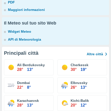
PDF
Maggiori informazioni
Il Meteo sul tuo sito Web
Widget Meteo
API di Meteorologia
Principali città
Altre città
Ali Berdukovsky
Cherkessk
28°
13°
30°
19°
Dombai
Elbrussky
22°
8°
26°
13°
Karachaevsk
Kichi-Balik
28°
13°
20°
12°