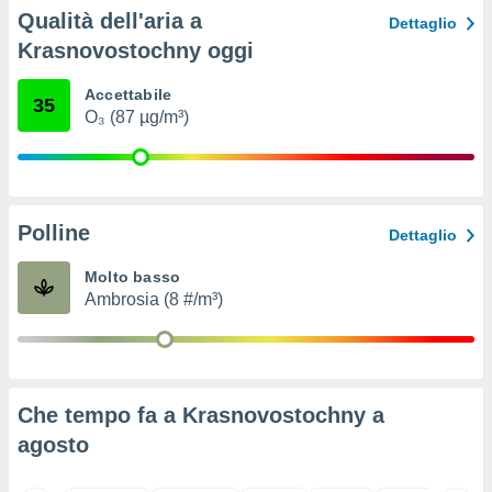
ioni
Qualità dell'aria a
Dettaglio
e
à non
Krasnovostochny oggi
izzata.
utare
Accettabile
35
zione dei
O₃ (87 µg/m³)
 al
ito Web
questo
ento
Polline
 il
Dettaglio
Molto basso
Ambrosia (8 #/m³)
o
, noi e i
rtner
mo
Che tempo fa a Krasnovostochny a
tori
o
agosto
e simili
viare,