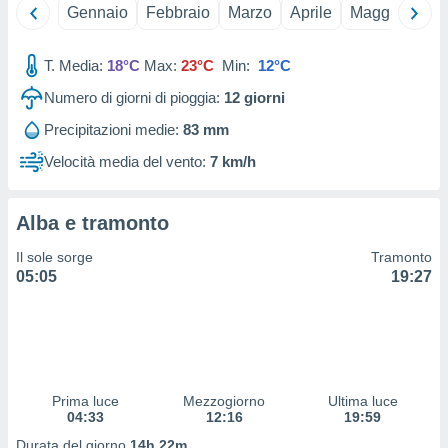
 e
Gennaio
Febbraio
Marzo
Aprile
Maggio
Giu
ati
 quali la
a su
T. Media:
18°C
Max:
23°C
Min:
12°C
ito web,
Numero di giorni di pioggia:
12
giorni
IP e
tori di
Precipitazioni medie:
83 mm
Alcuni
Velocità media del vento:
7 km/h
ro
 tuoi dati
 sulla
Alba e tramonto
un
e
Il sole sorge
Tramonto
, al quale
05:05
19:27
rti. Per
puoi
il tuo
o o
l
nto dei
Prima luce
Mezzogiorno
Ultima luce
ualsiasi
04:33
12:16
19:59
 facendo
Durata del giorno
14h 22m