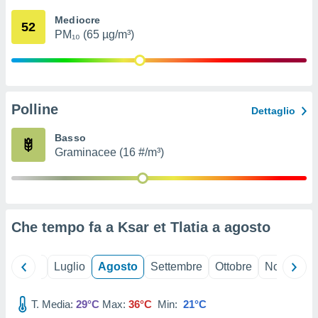
ioni
" o
Mediocre
tra
52
PM₁₀ (65 µg/m³)
sui cookie
o sito
nostri
Polline
Dettaglio
mo il
te
Basso
ento dei
Graminacee (16 #/m³)
re
ioni su
vo e/o
i,
Che tempo fa a Ksar et Tlatia a
agosto
 dati
er la
 della
Giugno
Luglio
Agosto
Settembre
Ottobre
Novembre
à, creare
r la
à
T. Media:
29°C
Max:
36°C
Min:
21°C
izzata,