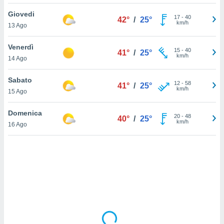
Giovedi
sui cookie
17
-
40
42°
/
25°
km/h
13 Ago
e il tuo
 in
Venerdì
15
-
40
41°
/
25°
o
km/h
14 Ago
 il
Sabato
azioni
12
-
58
41°
/
25°
km/h
15 Ago
kie
re
le a piè
Domenica
20
-
48
40°
/
25°
 del
km/h
16 Ago
to web.
ATIVA,
e
gie
i cookie
ccetti
zione dei