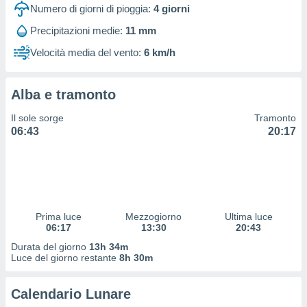
 profili
Numero di giorni di pioggia:
4
giorni
lezione
Precipitazioni medie:
11 mm
cità
izzata,
Velocità media del vento:
6 km/h
fili per
izzazione
Alba e tramonto
nuti,
 profili
Il sole sorge
Tramonto
lezione
06:43
20:17
uti
zzati,
 le
ni degli
 misurare
zioni dei
,
Prima luce
Mezzogiorno
Ultima luce
06:17
13:30
20:43
ere il
Durata del giorno
13h 34m
so
Luce del giorno restante
8h 30m
he o la
ione di
Calendario Lunare
enienti
diverse,