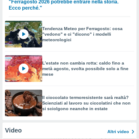
"Ferragosto 2026 potrebbe entrare nella storia.
Ecco perché."
Tendenza Meteo per Ferragosto: cosa
"vedono" e ci "dicono" i modelli
meteorologici
L’estate non cambia rotta: caldo fino a
metà agosto, svolta possibile solo a fine
mese
Il cioccolato termoresistente sarà realtà?
Scienziati al lavoro su ciccolatini che non
si sciolgono neanche in estate
Video
Altri video