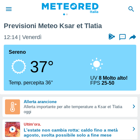
Previsioni Meteo Ksar et Tlatia
tiva
rivacy
12:14
Venerdì
...
ti di
net
Sereno
net)
37°
i
 da
nisti per
UV
8 Molto alto!
 che le
Temp. percepita 36°
FPS
25-50
ioni
iano di
È
Allerta arancione
Allerta importante per alte temperature a Ksar et Tlatia
 a
oggi
ito Web
do le
Ultim'ora.
opzioni:
L’estate non cambia rotta: caldo fino a metà
agosto, svolta possibile solo a fine mese
 i