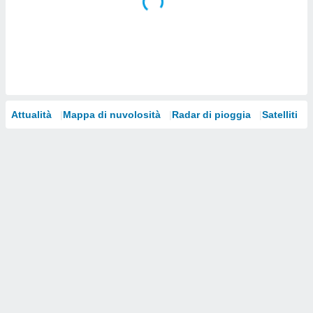
i nostri
artner
Attualità
Mappa di nuvolosità
Radar di pioggia
Satelliti