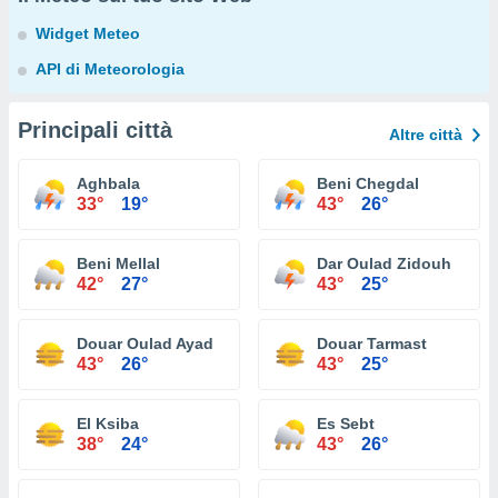
Widget Meteo
API di Meteorologia
Principali città
Altre città
Aghbala
Beni Chegdal
33°
19°
43°
26°
Beni Mellal
Dar Oulad Zidouh
42°
27°
43°
25°
Douar Oulad Ayad
Douar Tarmast
43°
26°
43°
25°
El Ksiba
Es Sebt
38°
24°
43°
26°