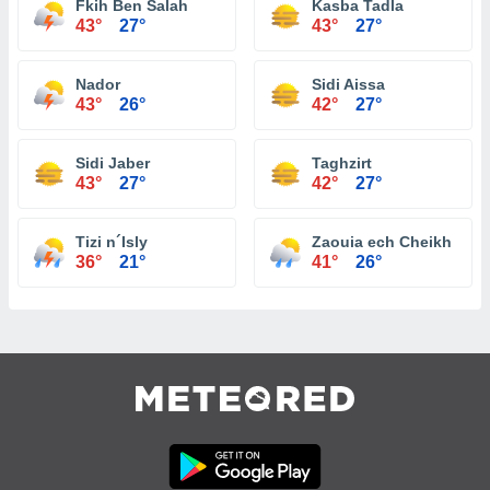
Fkih Ben Salah
Kasba Tadla
43°
27°
43°
27°
Nador
Sidi Aissa
43°
26°
42°
27°
Sidi Jaber
Taghzirt
43°
27°
42°
27°
Tizi n´Isly
Zaouia ech Cheikh
36°
21°
41°
26°