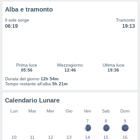
 e
ati
Alba e tramonto
 quali la
a su
Il sole sorge
Tramonto
ito web,
06:19
19:13
IP e
tori di
Alcuni
ro
 tuoi dati
Prima luce
Mezzogiorno
Ultima luce
 sulla
05:56
12:46
19:36
un
e
Durata del giorno
12h 54m
Tempo restante all'alba
5h 21m
, al quale
rti. Per
puoi
Calendario Lunare
il tuo
o o
Lun
Mar
Mer
Gio
Ven
Sab
Dom
l
nto dei
7
8
9
ualsiasi
 facendo
10
11
12
13
14
15
16