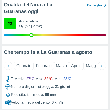
ioni
Qualità dell'aria a La
Dettaglio
e
à non
Guaranas oggi
izzata.
utare
Accettabile
23
zione dei
O₃ (57 µg/m³)
 al
ito Web
questo
ento
Che tempo fa a La Guaranas a
agosto
 il
Gennaio
Febbraio
Marzo
Aprile
Maggio
Giu
o
, noi e i
rtner
T. Media:
27°C
Max:
32°C
Min:
23°C
mo
Numero di giorni di pioggia:
21
giorni
tori
Precipitazioni medie:
88 mm
o
e simili
Velocità media del vento:
6 km/h
viare,