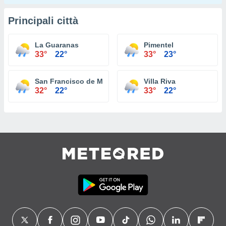
Principali città
La Guaranas
Pimentel
33°
22°
33°
23°
San Francisco de Macorís
Villa Riva
32°
22°
33°
22°