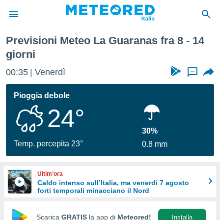
ossima Settimana
Previsioni Meteo La Guaranas fra 8 - 14
tiva
giorni
rivacy
ti di
00:35
Venerdì
...
net
net)
Pioggia debole
i
 da
24°
nisti per
 che le
30%
ioni
Temp. percepita 23°
iano di
0.8 mm
È
 a
Ultim’ora
ito Web
Caldo intenso sull’Italia, ma venerdì 7 agosto
do le
forti temporali minacciano il Nord
opzioni:
Scarica
GRATIS
la app di
Meteored!
Installa
 i