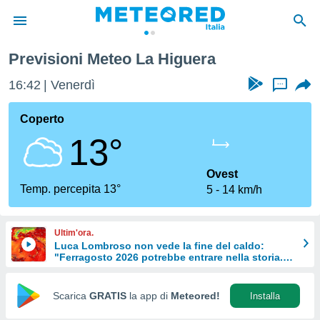
Previsioni Meteo La Higuera
tiva
rivacy
16:42
Venerdì
...
ti di
net
Coperto
net)
13°
i
 da
nisti per
Ovest
 che le
Temp. percepita 13°
5
14 km/h
ioni
iano di
È
Ultim'ora.
Luca Lombroso non vede la fine del caldo:
 a
"Ferragosto 2026 potrebbe entrare nella storia.
ito Web
Ecco perché."
do le
opzioni:
Scarica
GRATIS
la app di
Meteored!
Installa
 i