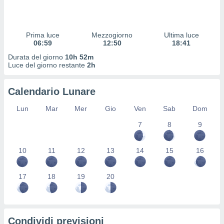
 profili
lezione
cità
izzata,
Prima luce
Mezzogiorno
Ultima luce
fili per
06:59
12:50
18:41
Durata del giorno
10h 52m
izzazione
Luce del giorno restante
2h
nuti,
 profili
Calendario Lunare
lezione
uti
Lun
Mar
Mer
Gio
Ven
Sab
Dom
zzati,
 le
7
8
9
ni degli
 misurare
zioni dei
10
11
12
13
14
15
16
,
ere il
17
18
19
20
so
he o la
ione di
enienti
Condividi previsioni
diverse,