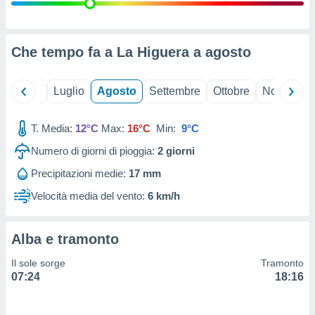
ioni
" o
tra
sui cookie
o sito
Che tempo fa a La Higuera a
agosto
nostri
Giugno
Luglio
Agosto
Settembre
Ottobre
Novembre
mo il
T. Media:
12°C
Max:
16°C
Min:
9°C
te
ento dei
Numero di giorni di pioggia:
2
giorni
Precipitazioni medie:
17 mm
re
ioni su
Velocità media del vento:
6 km/h
vo e/o
i,
 dati
Alba e tramonto
er la
 della
Il sole sorge
Tramonto
à, creare
07:24
18:16
r la
à
izzata,