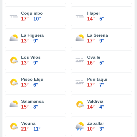
Coquimbo
Illapel
17°
10°
14°
5°
La Higuera
La Serena
13°
9°
17°
9°
Los Vilos
Ovalle
13°
9°
16°
5°
Pisco Elqui
Punitaqui
13°
6°
17°
7°
Salamanca
Valdivia
15°
8°
14°
4°
Vicuña
Zapallar
21°
11°
10°
3°