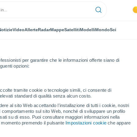
Notizie
Video
Allerte
Radar
Mappe
Satelliti
Modelli
Mondo
Sci
fessionisti per garantire che le informazioni offerte siano di
guenti opzioni:
ccolte tramite cookie o tecnologie simili, ci consente di
n elevati standard di qualità senza alcun costo.
addalena
re al sito Web accettando l'installazione di tutti i cookie, nostri
 il comportamento sul sito Web, nonché di sviluppare un profilo
...
asati su di esso. Puoi consultare maggiori informazioni nella
si momento premendo il pulsante
Impostazioni cookie
che appare
Per ora
Cielo sereno nelle prossime ore