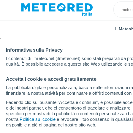
Il Meteo
Informativa sulla Privacy
I contenuti di Ilmeteo.net (ilmeteo.net) sono stati preparati da pro
qualità. È possibile accedere a questo sito Web utilizzando le se
Accetta i cookie e accedi gratuitamente
Home
Provincia di Sassari
La Maddalena
La pubblicità digitale personalizzata, basata sulle informazioni ra
finanziare la nostra attività per continuare a offrirti contenuti co
Previsioni Meteo La M
Facendo clic sul pulsante "Accetta e continua", è possibile accede
o dei nostri partner, che ci consentono di tracciare e analizzare
11:42
Sabato
specifico per mostrarti la pubblicità o contenuti personalizzati b
nostra
Politica sui cookie
e revocare il tuo consenso in qualsia
disponibile a piè di pagina del nostro sito web.
Sereno