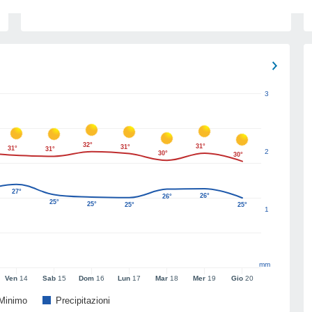
3
32°
31°
31°
31°
31°
2
30°
30°
27°
26°
26°
25°
25°
25°
25°
1
mm
Ven
14
Sab
15
Dom
16
Lun
17
Mar
18
Mer
19
Gio
20
Minimo
Precipitazioni