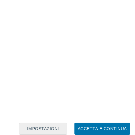
Calendario Lunare
Lun
Mar
Mer
Gio
Ven
Sab
Dom
8
9
10
11
12
13
14
15
16
17
18
19
20
21
IMPOSTAZIONI
ACCETTA E CONTINUA