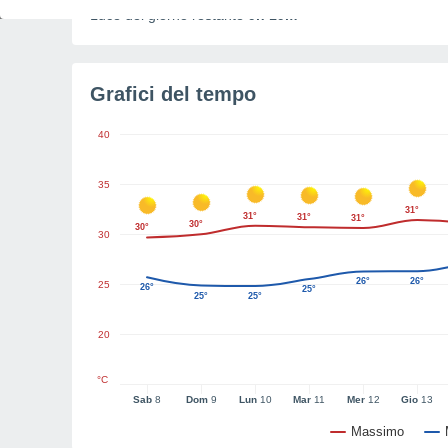
Luce del giorno restante
9h 19m
Grafici del tempo
40
35
31°
31°
31°
31°
30°
30°
30
26°
26°
25
26°
25°
25°
25°
20
°C
Sab
8
Dom
9
Lun
10
Mar
11
Mer
12
Gio
13
Massimo