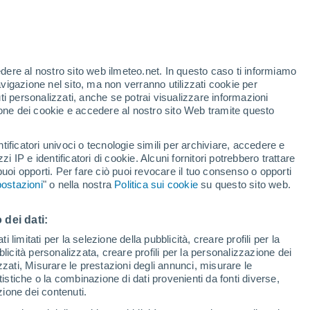
Allerta arancione
Allerta importante per alte
temperature a La Maddalena oggi
edere al nostro sito web ilmeteo.net. In questo caso ti informiamo
/h
avigazione nel sito, ma non verranno utilizzati cookie per
i personalizzati, anche se potrai visualizzare informazioni
azione dei cookie e accedere al nostro sito Web tramite questo
tificatori univoci o tecnologie simili per archiviare, accedere e
e?
zzi IP e identificatori di cookie. Alcuni fornitori potrebbero trattare
 puoi opporti. Per fare ciò puoi revocare il tuo consenso o opporti
adar di pioggia
Satelliti
Modelli
ostazioni
" o nella nostra
Politica sui cookie
su questo sito web.
 dei dati:
Martedì
Mercoledì
Giovedi
Venerdì
 limitati per la selezione della pubblicità, creare profili per la
bblicità personalizzata, creare profili per la personalizzazione dei
11 Ago
12 Ago
13 Ago
14 Ago
izzati, Misurare le prestazioni degli annunci, misurare le
istiche o la combinazione di dati provenienti da fonti diverse,
ezione dei contenuti.