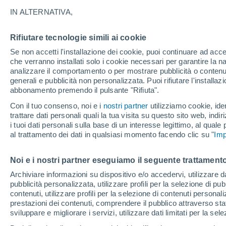
29°
IN ALTERNATIVA,
Rifiutare tecnologie simili ai cookie
Ovest
Se non accetti l'installazione dei cookie, puoi continuare ad acc
Temp. percepita 33°
28
-
42 km
che verranno installati solo i cookie necessari per garantire la n
analizzare il comportamento o per mostrare pubblicità o contenut
generali e pubblicità non personalizzata. Puoi rifiutare l'install
abbonamento premendo il pulsante "Rifiuta".
Ultim'ora.
Ondata di calore fino a Ferragosto: rischia di
Con il tuo consenso, noi e i
nostri partner
utilizziamo cookie, iden
diventare eccezionale. Svolta solo a fine mes
trattare dati personali quali la tua visita su questo sito web, indiri
i tuoi dati personali sulla base di un interesse legittimo, al quale
Il Meteo 1 - 7
Attualità
Mappa della Temperatura
R
al trattamento dei dati in qualsiasi momento facendo clic su "
Imp
Noi e i nostri partner eseguiamo il seguente trattamento
Domani
Lunedì
Oggi
Archiviare informazioni su dispositivo e/o accedervi, utilizzare dati
pubblicità personalizzata, utilizzare profili per la selezione di pu
9 Ago
10 Ago
8 Ago
contenuti, utilizzare profili per la selezione di contenuti personal
prestazioni dei contenuti, comprendere il pubblico attraverso stat
sviluppare e migliorare i servizi, utilizzare dati limitati per la sel