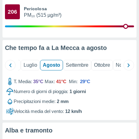
ioni
" o
Pericolosa
tra
206
PM₁₀ (515 µg/m³)
sui cookie
o sito
nostri
Che tempo fa a La Mecca a
agosto
mo il
te
ento dei
Giugno
Luglio
Agosto
Settembre
Ottobre
Novembre
re
T. Media:
35°C
Max:
41°C
Min:
29°C
ioni su
vo e/o
Numero di giorni di pioggia:
1
giorni
i,
 dati
Precipitazioni medie:
2 mm
er la
Velocità media del vento:
12 km/h
 della
à, creare
r la
Alba e tramonto
à
izzata,