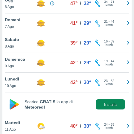
a", è
34
-
71
47°
/
32°
km/h
6 Ago
al sito
ettando
Domani
21
-
46
41°
/
29°
zione di
km/h
7 Ago
okie,
dei nostri
Sabato
16
-
39
che ci
39°
/
29°
km/h
8 Ago
no di
 e
e il
Domenica
19
-
44
42°
/
29°
amento
km/h
9 Ago
 Web,
i
Lunedì
23
-
52
re un
42°
/
30°
km/h
10 Ago
pecifico
arti la
à o
Scarica
GRATIS
la app di
i
Installa
Meteored!
zzati
 di esso.
sultare
Martedì
24
-
53
40°
/
30°
km/h
11 Ago
oni nella