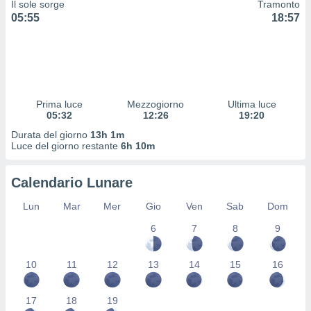
Il sole sorge
Tramonto
 profili
05:55
18:57
lezione
cità
izzata,
fili per
izzazione
nuti,
Prima luce
Mezzogiorno
Ultima luce
 profili
05:32
12:26
19:20
lezione
Durata del giorno
13h 1m
uti
Luce del giorno restante
6h 10m
zzati,
 le
ni degli
Calendario Lunare
 misurare
zioni dei
Lun
Mar
Mer
Gio
Ven
Sab
Dom
,
6
7
8
9
ere il
so
10
11
12
13
14
15
16
he o la
ione di
enienti
17
18
19
diverse,