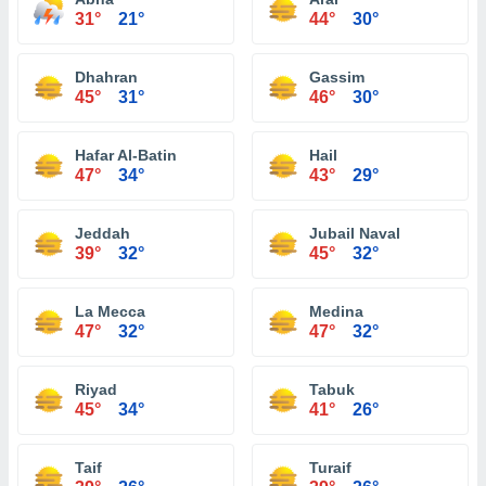
31°
21°
44°
30°
Dhahran
Gassim
45°
31°
46°
30°
Hafar Al-Batin
Hail
47°
34°
43°
29°
Jeddah
Jubail Naval
39°
32°
45°
32°
La Mecca
Medina
47°
32°
47°
32°
Riyad
Tabuk
45°
34°
41°
26°
Taif
Turaif