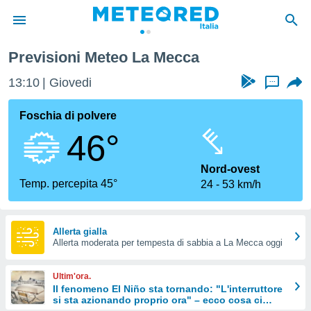
Previsioni Meteo La Mecca
tiva
rivacy
13:10
Giovedi
...
ti di
net
Foschia di polvere
net)
46°
i
 da
nisti per
Nord-ovest
 che le
Temp. percepita 45°
24
53 km/h
ioni
iano di
È
Allerta gialla
 a
Allerta moderata per tempesta di sabbia a La Mecca oggi
ito Web
do le
Ultim'ora.
opzioni:
Il fenomeno El Niño sta tornando: "L'interruttore
si sta azionando proprio ora" – ecco cosa ci
 i