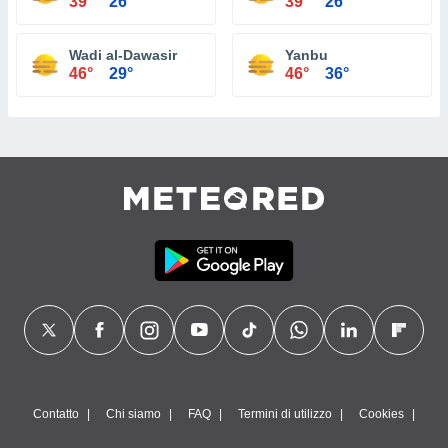
39°
26°
39°
26°
Wadi al-Dawasir
Yanbu
46°
29°
46°
36°
Contatto
Chi siamo
FAQ
Termini di utilizzo
Cookies