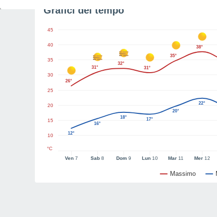
Grafici del tempo
45
40
38°
35°
35
32°
31°
31°
30
26°
25
22°
20
20°
18°
17°
15
16°
12°
10
°C
Ven
7
Sab
8
Dom
9
Lun
10
Mar
11
Mer
12
Massimo