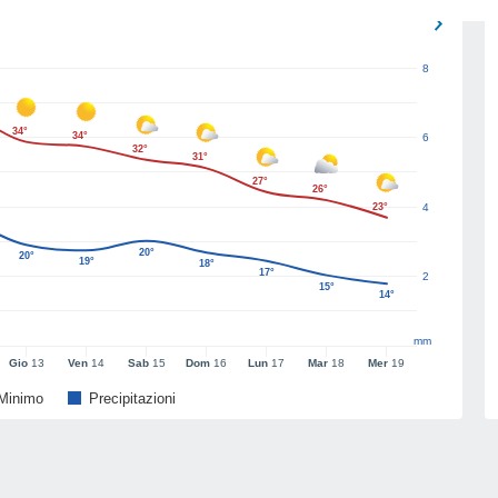
8
34°
34°
6
32°
31°
27°
26°
23°
4
20°
20°
19°
18°
17°
2
15°
14°
mm
Gio
13
Ven
14
Sab
15
Dom
16
Lun
17
Mar
18
Mer
19
Minimo
Precipitazioni