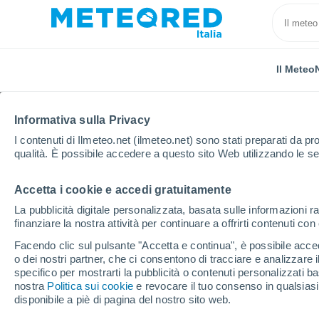
Il Meteo
Informativa sulla Privacy
I contenuti di Ilmeteo.net (ilmeteo.net) sono stati preparati da pro
qualità. È possibile accedere a questo sito Web utilizzando le se
Accetta i cookie e accedi gratuitamente
Home
Francia
Paesi della Loira
Maine e Loira
La pubblicità digitale personalizzata, basata sulle informazioni ra
finanziare la nostra attività per continuare a offrirti contenuti co
Previsioni Meteo La Pr
Facendo clic sul pulsante "Accetta e continua", è possibile accede
o dei nostri partner, che ci consentono di tracciare e analizzare
10:32
Venerdì
specifico per mostrarti la pubblicità o contenuti personalizzati b
nostra
Politica sui cookie
e revocare il tuo consenso in qualsia
disponibile a piè di pagina del nostro sito web.
Sereno