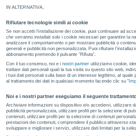
20°
IN ALTERNATIVA,
Rifiutare tecnologie simili ai cookie
Nord-est
Se non accetti l'installazione dei cookie, puoi continuare ad acc
Temp. percepita 20°
11
-
27 km
che verranno installati solo i cookie necessari per garantire la n
analizzare il comportamento o per mostrare pubblicità o contenut
generali e pubblicità non personalizzata. Puoi rifiutare l'install
abbonamento premendo il pulsante "Rifiuta".
Ultim'ora.
L’estate non cambia rotta: caldo fino a metà
Con il tuo consenso, noi e i
nostri partner
utilizziamo cookie, iden
agosto, svolta possibile solo a fine mese
trattare dati personali quali la tua visita su questo sito web, indiri
i tuoi dati personali sulla base di un interesse legittimo, al quale
Il Meteo 1 - 7
Attualità
Mappa di nuvolosità
Radar 
al trattamento dei dati in qualsiasi momento facendo clic su "
Imp
Noi e i nostri partner eseguiamo il seguente trattamento
Domani
Domenica
Oggi
Archiviare informazioni su dispositivo e/o accedervi, utilizzare dati
pubblicità personalizzata, utilizzare profili per la selezione di pu
8 Ago
9 Ago
7 Ago
contenuti, utilizzare profili per la selezione di contenuti personal
prestazioni dei contenuti, comprendere il pubblico attraverso stat
sviluppare e migliorare i servizi, utilizzare dati limitati per la sel