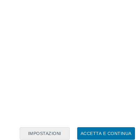
Calendario Lunare
Lun
Mar
Mer
Gio
Ven
Sab
Dom
7
8
9
10
11
12
13
14
15
16
17
18
19
20
IMPOSTAZIONI
ACCETTA E CONTINUA