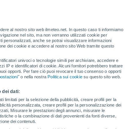
edere al nostro sito web ilmeteo.net. In questo caso ti informiamo
/h
avigazione nel sito, ma non verranno utilizzati cookie per
i personalizzati, anche se potrai visualizzare informazioni
azione dei cookie e accedere al nostro sito Web tramite questo
tificatori univoci o tecnologie simili per archiviare, accedere e
zzi IP e identificatori di cookie. Alcuni fornitori potrebbero trattare
 puoi opporti. Per fare ciò puoi revocare il tuo consenso o opporti
di pioggia
Satelliti
Modelli
ostazioni
" o nella nostra
Politica sui cookie
su questo sito web.
 dei dati:
Lunedì
Martedì
Mercoledì
Giovedi
 limitati per la selezione della pubblicità, creare profili per la
bblicità personalizzata, creare profili per la personalizzazione dei
10 Ago
11 Ago
12 Ago
13 Ago
izzati, Misurare le prestazioni degli annunci, misurare le
istiche o la combinazione di dati provenienti da fonti diverse,
ezione dei contenuti.