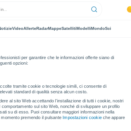
Notizie
Video
Allerte
Radar
Mappe
Satelliti
Modelli
Mondo
Sci
fessionisti per garantire che le informazioni offerte siano di
guenti opzioni:
La Prévière
ccolte tramite cookie o tecnologie simili, ci consente di
n elevati standard di qualità senza alcun costo.
évière
re al sito Web accettando l'installazione di tutti i cookie, nostri
 il comportamento sul sito Web, nonché di sviluppare un profilo
...
asati su di esso. Puoi consultare maggiori informazioni nella
si momento premendo il pulsante
Impostazioni cookie
che appare
Per ora
Intervalli nuvolosi nelle prossime
ore