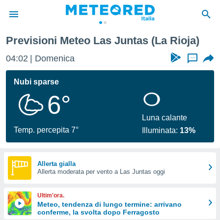
Previsioni Meteo Las Juntas (La Rioja)
tiva
rivacy
04:02
Domenica
...
ti di
net
Nubi sparse
net)
6°
i
 da
nisti per
Luna calante
 che le
Temp. percepita 7°
Illuminata:
13%
ioni
iano di
È
Allerta gialla
 a
Allerta moderata per vento a Las Juntas oggi
ito Web
do le
Ultim'ora.
opzioni:
Meteo, tendenza di lungo termine: arrivano
conferme, la svolta dopo Ferragosto
 i