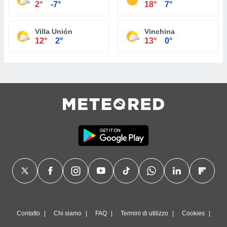
2°
-7°
18°
7°
Villa Unión
Vinchina
12°
2°
13°
0°
Contatto
Chi siamo
FAQ
Termini di utilizzo
Cookies