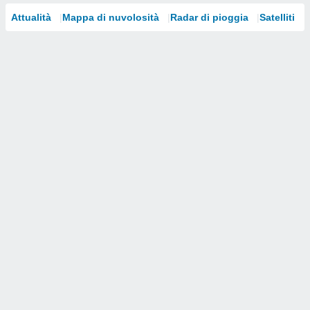
Attualità
Mappa di nuvolosità
Radar di pioggia
Satelliti
i nostri
artner