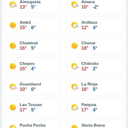
Aimogasta
Amana
13°
5°
10°
-2°
Ambil
Anillaco
15°
6°
12°
4°
Chamical
Chanar
16°
5°
18°
5°
Chepes
Chilecito
15°
4°
12°
2°
Guandacol
La Rioja
10°
0°
16°
5°
Las Toscas
Patquia
17°
5°
17°
4°
Pucha Pucha
Sierra Brava