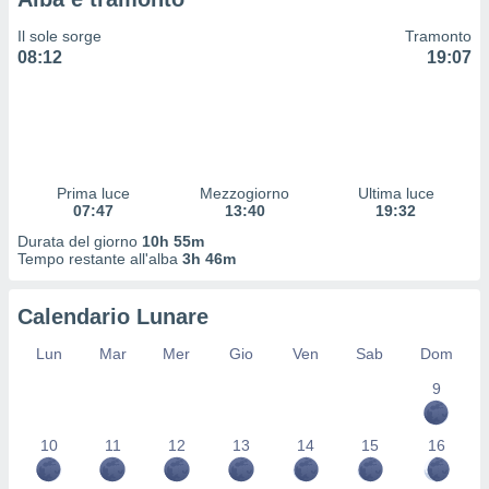
 profili
lezione
Il sole sorge
Tramonto
cità
08:12
19:07
izzata,
fili per
izzazione
nuti,
 profili
Prima luce
Mezzogiorno
Ultima luce
lezione
07:47
13:40
19:32
uti
zzati,
Durata del giorno
10h 55m
Tempo restante all'alba
3h 46m
 le
ni degli
 misurare
Calendario Lunare
zioni dei
,
Lun
Mar
Mer
Gio
Ven
Sab
Dom
ere il
9
so
he o la
10
11
12
13
14
15
16
ione di
enienti
diverse,