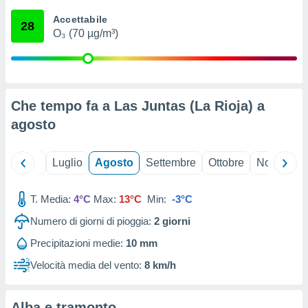
ioni
" o
Accettabile
tra
28
O₃ (70 µg/m³)
sui cookie
o sito
nostri
Che tempo fa a Las Juntas (La Rioja) a
mo il
agosto
te
ento dei
Giugno
Luglio
Agosto
Settembre
Ottobre
Novembre
re
ioni su
vo e/o
T. Media:
4°C
Max:
13°C
Min:
-3°C
i,
Numero di giorni di pioggia:
2
giorni
 dati
er la
Precipitazioni medie:
10 mm
 della
à, creare
Velocità media del vento:
8 km/h
r la
à
izzata,
Alba e tramonto