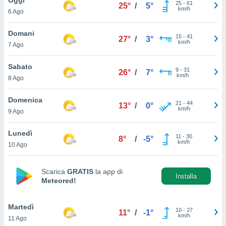
a", è
25
-
61
25°
/
5°
km/h
6 Ago
al sito
ettando
Domani
15
-
41
27°
/
3°
zione di
km/h
7 Ago
okie,
dei nostri
Sabato
9
-
31
che ci
26°
/
7°
km/h
8 Ago
no di
 e
e il
Domenica
21
-
44
13°
/
0°
amento
km/h
9 Ago
 Web,
i
Lunedì
11
-
30
re un
8°
/
-5°
km/h
10 Ago
pecifico
arti la
à o
Scarica
GRATIS
la app di
i
Installa
Meteored!
zzati
 di esso.
sultare
Martedì
10
-
27
11°
/
-1°
km/h
11 Ago
oni nella