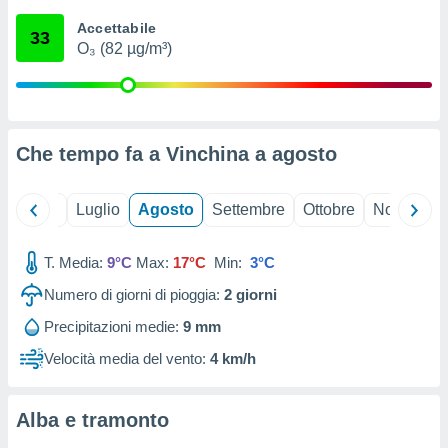
ioni
" o
Accettabile
tra
33
O₃ (82 µg/m³)
sui cookie
o sito
nostri
Che tempo fa a Vinchina a
agosto
mo il
te
ento dei
Giugno
Luglio
Agosto
Settembre
Ottobre
Novembre
re
T. Media:
9°C
Max:
17°C
Min:
3°C
ioni su
vo e/o
Numero di giorni di pioggia:
2
giorni
i,
 dati
Precipitazioni medie:
9 mm
er la
Velocità media del vento:
4 km/h
 della
à, creare
r la
Alba e tramonto
à
izzata,