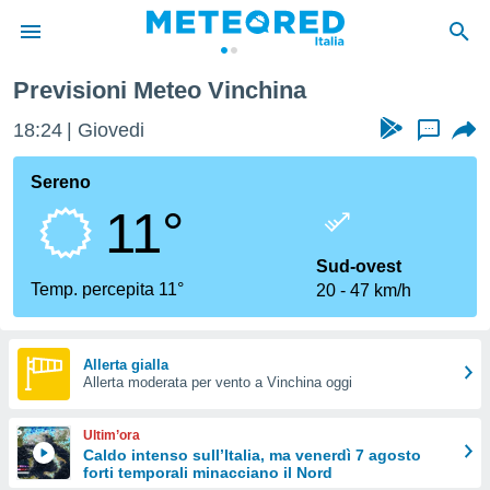
Previsioni Meteo Vinchina
tiva
rivacy
18:24
Giovedi
...
ti di
net
Sereno
net)
11°
i
 da
nisti per
Sud-ovest
 che le
Temp. percepita 11°
20
47 km/h
ioni
iano di
È
Allerta gialla
 a
Allerta moderata per vento a Vinchina oggi
ito Web
do le
Ultim’ora
opzioni:
Caldo intenso sull’Italia, ma venerdì 7 agosto
forti temporali minacciano il Nord
 i