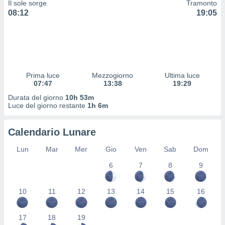
Il sole sorge
Tramonto
 profili
08:12
19:05
lezione
cità
izzata,
fili per
izzazione
nuti,
Prima luce
Mezzogiorno
Ultima luce
 profili
07:47
13:38
19:29
lezione
Durata del giorno
10h 53m
uti
Luce del giorno restante
1h 6m
zzati,
 le
ni degli
Calendario Lunare
 misurare
zioni dei
Lun
Mar
Mer
Gio
Ven
Sab
Dom
,
6
7
8
9
ere il
so
10
11
12
13
14
15
16
he o la
ione di
enienti
17
18
19
diverse,