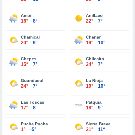
Ambil
Anillaco
16°
8°
22°
7°
Chamical
Chanar
20°
9°
19°
10°
Chepes
Chilecito
15°
7°
24°
7°
Guandacol
La Rioja
24°
7°
19°
10°
Las Toscas
Patquia
17°
8°
18°
9°
Pucha Pucha
Sierra Brava
1°
-5°
21°
11°