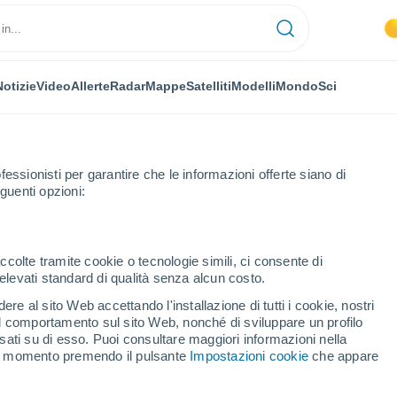
Notizie
Video
Allerte
Radar
Mappe
Satelliti
Modelli
Mondo
Sci
fessionisti per garantire che le informazioni offerte siano di
guenti opzioni:
ccolte tramite cookie o tecnologie simili, ci consente di
n elevati standard di qualità senza alcun costo.
a
re al sito Web accettando l'installazione di tutti i cookie, nostri
 il comportamento sul sito Web, nonché di sviluppare un profilo
...
asati su di esso. Puoi consultare maggiori informazioni nella
si momento premendo il pulsante
Impostazioni cookie
che appare
Per ora
Intervalli nuvolosi nelle prossime
ore