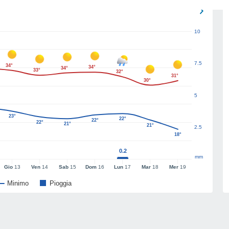
10
7.5
34°
34°
34°
33°
32°
31°
30°
5
23°
22°
22°
22°
21°
21°
2.5
18°
0.2
mm
Gio
13
Ven
14
Sab
15
Dom
16
Lun
17
Mar
18
Mer
19
Minimo
Pioggia