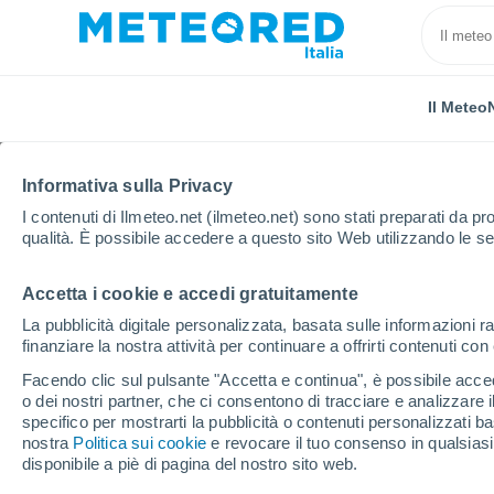
Il Meteo
Informativa sulla Privacy
I contenuti di Ilmeteo.net (ilmeteo.net) sono stati preparati da pro
qualità. È possibile accedere a questo sito Web utilizzando le se
Accetta i cookie e accedi gratuitamente
Home
Provincia di Viterbo
Latera
La pubblicità digitale personalizzata, basata sulle informazioni ra
finanziare la nostra attività per continuare a offrirti contenuti co
Previsioni Meteo Later
Facendo clic sul pulsante "Accetta e continua", è possibile accede
o dei nostri partner, che ci consentono di tracciare e analizzare
11:02
Venerdì
specifico per mostrarti la pubblicità o contenuti personalizzati b
nostra
Politica sui cookie
e revocare il tuo consenso in qualsia
disponibile a piè di pagina del nostro sito web.
Sereno