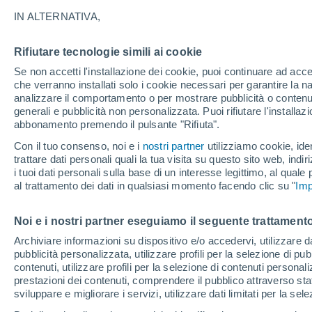
31°
IN ALTERNATIVA,
Rifiutare tecnologie simili ai cookie
UV
6 Alto
Se non accetti l'installazione dei cookie, puoi continuare ad acc
Temp. percepita 31°
FPS
15-25
che verranno installati solo i cookie necessari per garantire la n
analizzare il comportamento o per mostrare pubblicità o contenut
generali e pubblicità non personalizzata. Puoi rifiutare l'install
abbonamento premendo il pulsante "Rifiuta".
Ultim'ora.
L’estate non cambia rotta: caldo fino a metà
Con il tuo consenso, noi e i
nostri partner
utilizziamo cookie, iden
agosto, svolta possibile solo a fine mese
trattare dati personali quali la tua visita su questo sito web, indiri
i tuoi dati personali sulla base di un interesse legittimo, al quale
Il Meteo 1 - 7
Attualità
Mappa di nuvolosità
Radar 
al trattamento dei dati in qualsiasi momento facendo clic su "
Imp
Noi e i nostri partner eseguiamo il seguente trattamento
Domani
Domenica
Oggi
Archiviare informazioni su dispositivo e/o accedervi, utilizzare dati
pubblicità personalizzata, utilizzare profili per la selezione di pu
8 Ago
9 Ago
7 Ago
contenuti, utilizzare profili per la selezione di contenuti personal
prestazioni dei contenuti, comprendere il pubblico attraverso stat
sviluppare e migliorare i servizi, utilizzare dati limitati per la sel
60%