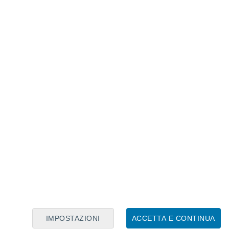
Calendario Lunare
Lun
Mar
Mer
Gio
Ven
Sab
Dom
7
8
9
10
11
12
13
14
15
16
17
18
19
20
IMPOSTAZIONI
ACCETTA E CONTINUA