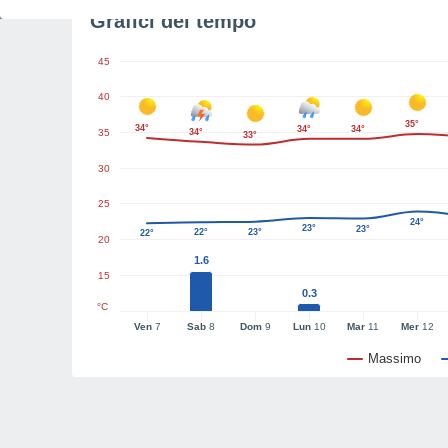
Grafici del tempo
45
40
35°
34°
34°
34°
35
34°
33°
30
25
24°
23°
23°
22°
23°
22°
20
1.6
15
0.3
°C
Ven
7
Sab
8
Dom
9
Lun
10
Mar
11
Mer
12
Massimo