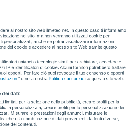
Allerta rossa
Allerta massima per alte
temperature a Latera oggi
edere al nostro sito web ilmeteo.net. In questo caso ti informiamo
avigazione nel sito, ma non verranno utilizzati cookie per
i personalizzati, anche se potrai visualizzare informazioni
azione dei cookie e accedere al nostro sito Web tramite questo
tificatori univoci o tecnologie simili per archiviare, accedere e
zzi IP e identificatori di cookie. Alcuni fornitori potrebbero trattare
 puoi opporti. Per fare ciò puoi revocare il tuo consenso o opporti
di pioggia
Satelliti
Modelli
ostazioni
" o nella nostra
Politica sui cookie
su questo sito web.
 dei dati:
Lunedì
Martedì
Mercoledì
Giovedi
 limitati per la selezione della pubblicità, creare profili per la
bblicità personalizzata, creare profili per la personalizzazione dei
10 Ago
11 Ago
12 Ago
13 Ago
izzati, Misurare le prestazioni degli annunci, misurare le
istiche o la combinazione di dati provenienti da fonti diverse,
ezione dei contenuti.
30%