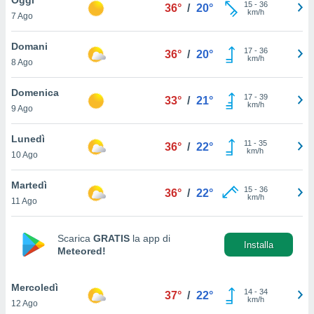
a", è
15
-
36
36°
/
20°
km/h
7 Ago
al sito
ettando
Domani
17
-
36
36°
/
20°
zione di
km/h
8 Ago
okie,
dei nostri
Domenica
17
-
39
che ci
33°
/
21°
km/h
9 Ago
no di
 e
e il
Lunedì
11
-
35
36°
/
22°
amento
km/h
10 Ago
 Web,
i
Martedì
15
-
36
re un
36°
/
22°
km/h
11 Ago
pecifico
arti la
à o
Scarica
GRATIS
la app di
i
Installa
Meteored!
zzati
 di esso.
sultare
Mercoledì
14
-
34
37°
/
22°
km/h
12 Ago
oni nella