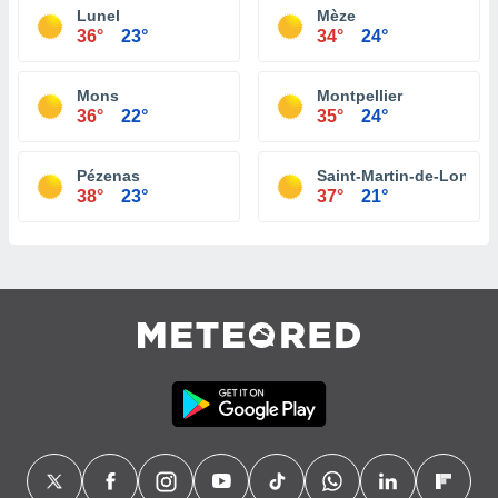
Lunel
Mèze
36°
23°
34°
24°
Mons
Montpellier
36°
22°
35°
24°
Pézenas
Saint-Martin-de-Londre
38°
23°
37°
21°