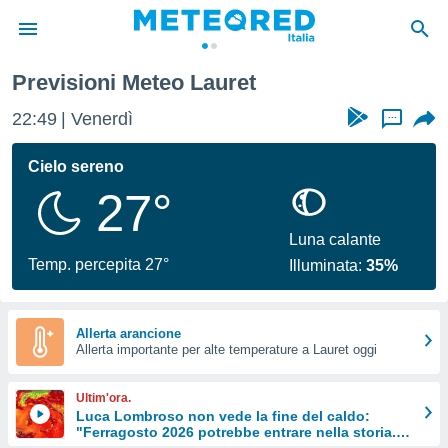
Previsioni Meteo Lauret
tiva
rivacy
22:49
Venerdì
...
ti di
net
Cielo sereno
net)
27°
i
 da
nisti per
Luna calante
 che le
Temp. percepita 27°
Illuminata:
35%
ioni
iano di
È
Allerta arancione
 a
Allerta importante per alte temperature a Lauret oggi
ito Web
do le
Ultim'ora.
opzioni:
Luca Lombroso non vede la fine del caldo:
"Ferragosto 2026 potrebbe entrare nella storia.
 i