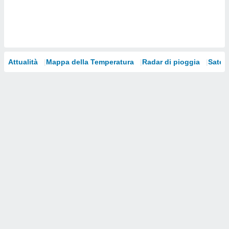
i nostri
artner
Attualità
Mappa della Temperatura
Radar di pioggia
Satelli