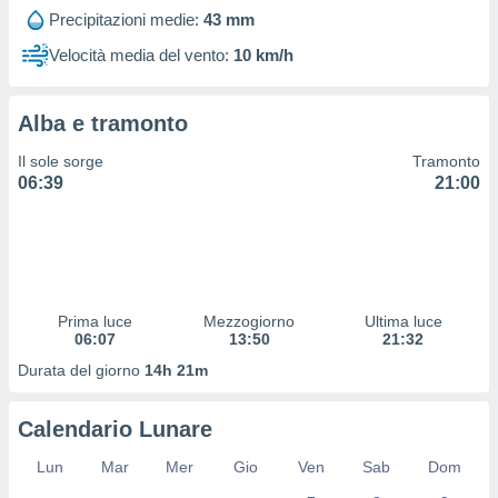
 profili
Precipitazioni medie:
43 mm
lezione
cità
Velocità media del vento:
10 km/h
izzata,
fili per
Alba e tramonto
izzazione
nuti,
Il sole sorge
Tramonto
 profili
06:39
21:00
lezione
uti
zzati,
 le
ni degli
 misurare
Prima luce
Mezzogiorno
Ultima luce
zioni dei
06:07
13:50
21:32
,
ere il
Durata del giorno
14h 21m
so
Calendario Lunare
he o la
ione di
Lun
Mar
Mer
Gio
Ven
Sab
Dom
enienti
diverse,