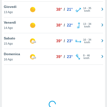
Giovedi
sui cookie
14
-
35
38°
/
21°
km/h
13 Ago
e il tuo
 in
Venerdì
13
-
34
38°
/
22°
o
km/h
14 Ago
 il
Sabato
azioni
16
-
34
39°
/
23°
km/h
15 Ago
kie
re
le a piè
Domenica
8
-
46
39°
/
23°
 del
km/h
16 Ago
to web.
ATIVA,
e
gie
i cookie
ccetti
zione dei