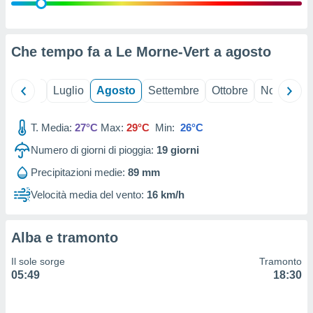
ioni
" o
tra
sui cookie
o sito
Che tempo fa a Le Morne-Vert a
agosto
nostri
Giugno
Luglio
Agosto
Settembre
Ottobre
Novembre
mo il
T. Media:
27°C
Max:
29°C
Min:
26°C
te
ento dei
Numero di giorni di pioggia:
19
giorni
Precipitazioni medie:
89 mm
re
ioni su
Velocità media del vento:
16 km/h
vo e/o
i,
 dati
Alba e tramonto
er la
 della
Il sole sorge
Tramonto
à, creare
05:49
18:30
r la
à
izzata,