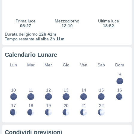
 profili
lezione
cità
izzata,
Prima luce
Mezzogiorno
Ultima luce
fili per
05:27
12:10
18:52
Durata del giorno
12h 41m
izzazione
Tempo restante all'alba
2h 11m
nuti,
 profili
Calendario Lunare
lezione
uti
Lun
Mar
Mer
Gio
Ven
Sab
Dom
zzati,
 le
9
ni degli
 misurare
zioni dei
10
11
12
13
14
15
16
,
ere il
17
18
19
20
21
22
so
he o la
ione di
enienti
Condividi previsioni
diverse,