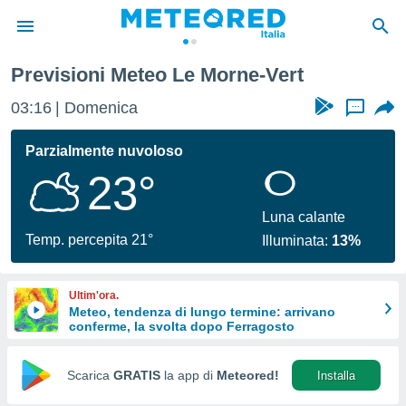
Le Morne-Vert
Previsioni Meteo Le Morne-Vert
tiva
rivacy
03:16
Domenica
...
ti di
net
Parzialmente nuvoloso
net)
23°
i
 da
nisti per
Luna calante
 che le
Temp. percepita 21°
Illuminata:
13%
ioni
iano di
È
Ultim'ora.
Meteo, tendenza di lungo termine: arrivano
 a
conferme, la svolta dopo Ferragosto
ito Web
do le
opzioni:
Scarica
GRATIS
la app di
Meteored!
Installa
 i