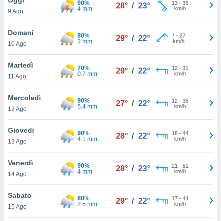
90%
a", è
13
-
35
28°
/
23°
4 mm
km/h
9 Ago
al sito
ettando
Domani
80%
7
-
27
29°
/
22°
zione di
2 mm
km/h
10 Ago
okie,
dei nostri
Martedì
70%
12
-
31
che ci
29°
/
22°
0.7 mm
km/h
11 Ago
no di
 e
e il
Mercoledì
90%
12
-
35
27°
/
22°
amento
5.4 mm
km/h
12 Ago
 Web,
i
Giovedi
90%
18
-
44
re un
28°
/
22°
4.1 mm
km/h
13 Ago
pecifico
arti la
Venerdì
à o
90%
21
-
51
28°
/
23°
4 mm
km/h
i
14 Ago
zzati
 di esso.
Sabato
80%
17
-
44
sultare
29°
/
22°
2.5 mm
km/h
15 Ago
oni nella