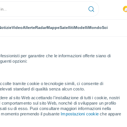
Notizie
Video
Allerte
Radar
Mappe
Satelliti
Modelli
Mondo
Sci
fessionisti per garantire che le informazioni offerte siano di
guenti opzioni:
Le Puy-Notre-Dame
Prossima Settimana
ccolte tramite cookie o tecnologie simili, ci consente di
n elevati standard di qualità senza alcun costo.
y-Notre-Dame fra 8 - 14
re al sito Web accettando l'installazione di tutti i cookie, nostri
 il comportamento sul sito Web, nonché di sviluppare un profilo
asati su di esso. Puoi consultare maggiori informazioni nella
si momento premendo il pulsante
Impostazioni cookie
che appare
...
Per ora