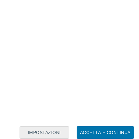
Calendario Lunare
Lun
Mar
Mer
Gio
Ven
Sab
Dom
6
7
8
9
10
11
12
13
14
15
16
17
18
19
IMPOSTAZIONI
ACCETTA E CONTINUA