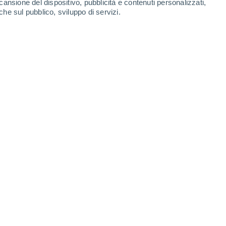
cansione del dispositivo, pubblicità e contenuti personalizzati,
che sul pubblico, sviluppo di servizi.
32°
/
18°
33°
/
18°
30°
/
17°
30°
/
16°
-
32
km/h
14
-
31
km/h
16
-
34
km/h
17
-
34
km/h
Ovest
0 Basso
10
-
29 km/h
FPS:
no
Ovest
0 Basso
10
-
23 km/h
FPS:
no
Nord-ovest
0 Basso
11
-
20 km/h
FPS:
no
Nord-ovest
4 Medio