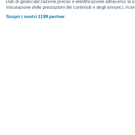
Dati di geolocalizzazione precisi e identificazione attraverso la s
misurazione delle prestazioni dei contenuti e degli annunci, ricer
Scopri i nostri 1199 partner
33°
/
19°
32°
/
18°
34°
/
21°
13
-
35
km/h
16
-
38
km/h
11
14
-
33
km/h
Giovedi, 13 agosto
Cielo sereno
25°
02:00
T. Percepita
26°
Cielo sereno
22°
05:00
T. Percepita
22°
Sereno
22°
08:00
T. Percepita
22°
Sereno