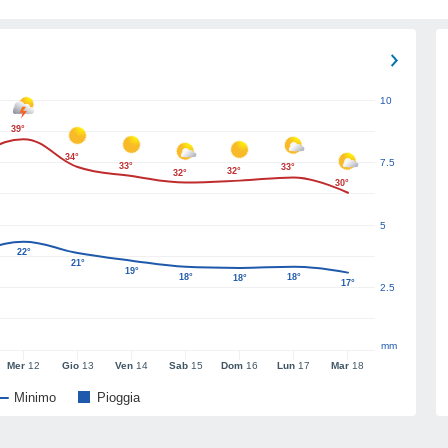
10
39°
34°
7.5
33°
33°
32°
32°
30°
5
22°
21°
19°
18°
18°
18°
17°
2.5
mm
Mer
12
Gio
13
Ven
14
Sab
15
Dom
16
Lun
17
Mar
18
Minimo
Pioggia