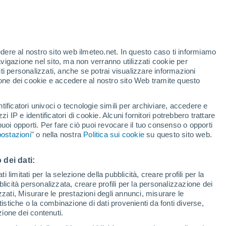
Intervalli nuvolosi nelle prossime
ore
edere al nostro sito web ilmeteo.net. In questo caso ti informiamo
avigazione nel sito, ma non verranno utilizzati cookie per
i personalizzati, anche se potrai visualizzare informazioni
/h
azione dei cookie e accedere al nostro sito Web tramite questo
tificatori univoci o tecnologie simili per archiviare, accedere e
zzi IP e identificatori di cookie. Alcuni fornitori potrebbero trattare
 puoi opporti. Per fare ciò puoi revocare il tuo consenso o opporti
sità
ostazioni
" o nella nostra
Politica sui cookie
su questo sito web.
di pioggia
Satelliti
Modelli
 dei dati:
 limitati per la selezione della pubblicità, creare profili per la
bblicità personalizzata, creare profili per la personalizzazione dei
omenica
Lunedì
Martedì
Mercoledì
izzati, Misurare le prestazioni degli annunci, misurare le
16 Ago
17 Ago
18 Ago
19 Ago
istiche o la combinazione di dati provenienti da fonti diverse,
ezione dei contenuti.