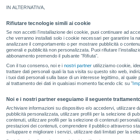
IN ALTERNATIVA,
Nubi sparse
16°
Rifiutare tecnologie simili ai cookie
Se non accetti l'installazione dei cookie, puoi continuare ad acc
che verranno installati solo i cookie necessari per garantire la n
Nord
analizzare il comportamento o per mostrare pubblicità o contenut
Temp. percepita 16°
10
-
18 km
generali e pubblicità non personalizzata. Puoi rifiutare l'install
abbonamento premendo il pulsante "Rifiuta".
Con il tuo consenso, noi e i
nostri partner
utilizziamo cookie, iden
Ultim'ora.
trattare dati personali quali la tua visita su questo sito web, indiri
L'Organizzazione Meteorologica Mondiale
i tuoi dati personali sulla base di un interesse legittimo, al quale
conferma: "El Niño sta raggiungendo un'inten
al trattamento dei dati in qualsiasi momento facendo clic su "
mai vista da diversi anni"
Imp
Il Meteo 1 - 7
Attualità
Mappa di nuvolosità
Radar 
Noi e i nostri partner eseguiamo il seguente trattamento
Archiviare informazioni su dispositivo e/o accedervi, utilizzare dati
pubblicità personalizzata, utilizzare profili per la selezione di pu
Venerdì
Sabato
D
Giovedi
contenuti, utilizzare profili per la selezione di contenuti personal
14 Ago
15 Ago
13 Ago
prestazioni dei contenuti, comprendere il pubblico attraverso stat
sviluppare e migliorare i servizi, utilizzare dati limitati per la sel