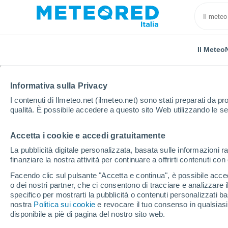
Il Meteo
Informativa sulla Privacy
I contenuti di Ilmeteo.net (ilmeteo.net) sono stati preparati da pro
qualità. È possibile accedere a questo sito Web utilizzando le se
Accetta i cookie e accedi gratuitamente
Home
Francia
Paesi della Loira
Maine e Loira
La pubblicità digitale personalizzata, basata sulle informazioni ra
finanziare la nostra attività per continuare a offrirti contenuti co
Previsioni Meteo Le Pu
Facendo clic sul pulsante "Accetta e continua", è possibile accede
giorni
o dei nostri partner, che ci consentono di tracciare e analizzare
specifico per mostrarti la pubblicità o contenuti personalizzati b
nostra
Politica sui cookie
07:00
Giovedi
e revocare il tuo consenso in qualsia
disponibile a piè di pagina del nostro sito web.