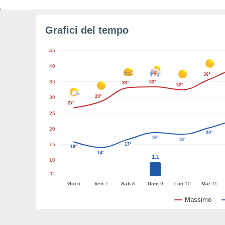
Grafici del tempo
45
40
36°
35
33°
33°
32°
29°
30
27°
25
20
20°
19°
18°
15
17°
16°
14°
1.1
10
°C
Gio
6
Ven
7
Sab
8
Dom
9
Lun
10
Mar
11
Massimo