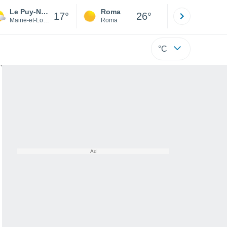
Le Puy-Notre-Dame
Roma
Milano
17°
26°
Maine-et-Loire
Roma
Milano
°C