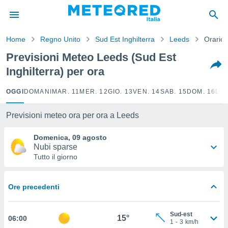
tiva
rivacy
Home
Regno Unito
Sud Est Inghilterra
Leeds
Orario
ti di
net
Previsioni Meteo Leeds (Sud Est
net)
Inghilterra) per ora
i
 da
nisti per
OGGI
DOMANI
MAR. 11
MER. 12
GIO. 13
VEN. 14
SAB. 15
DOM. 16
LUN
 che le
ioni
Previsioni meteo ora per ora a Leeds
iano di
È
Domenica, 09 agosto
Nubi sparse
 a
Tutto il giorno
ito Web
do le
opzioni:
Ore precedenti
 i
e
Sud-est
15°
06:00
1
-
3
km/h
amente