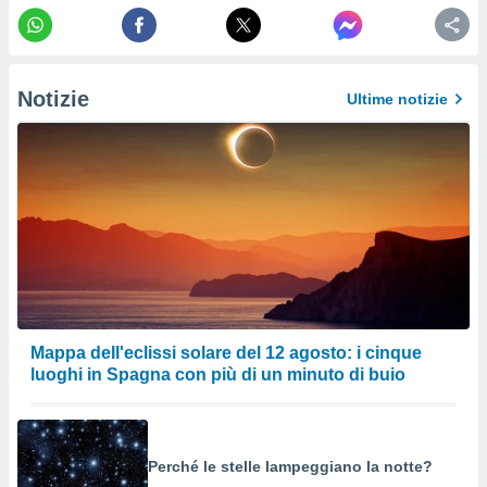
a su
ito web,
IP e
tori di
Alcuni
Notizie
Ultime notizie
ro
 tuoi dati
 sulla
un
e
, al quale
rti. Per
puoi
il tuo
o o
l
Mappa dell'eclissi solare del 12 agosto: i cinque
nto dei
luoghi in Spagna con più di un minuto di buio
ualsiasi
 facendo
ioni
" o
tra
Perché le stelle lampeggiano la notte?
sui cookie