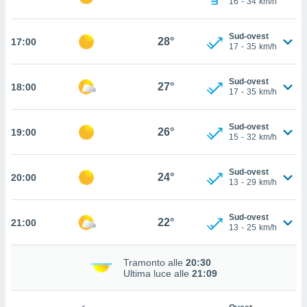
16
-
34
km/h
 in
o
Sud-ovest
28°
17:00
17
-
35
km/h
 il
azioni
Sud-ovest
27°
18:00
kie
17
-
35
km/h
re
le a piè
Sud-ovest
 del
26°
19:00
15
-
32
km/h
to web.
Sud-ovest
24°
20:00
ATIVA,
13
-
29
km/h
e
Sud-ovest
gie
22°
21:00
13
-
25
km/h
i cookie
ccetti
Tramonto alle
20:30
zione dei
Ultima luce alle
21:09
puoi
re ad
 al