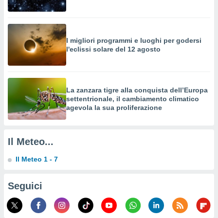
o sito
nostri
I migliori programmi e luoghi per godersi
l'eclissi solare del 12 agosto
mo il
te
ento dei
La zanzara tigre alla conquista dell’Europa
re
settentrionale, il cambiamento climatico
ioni su
agevola la sua proliferazione
vo e/o
i,
 dati
er la
Il Meteo...
 della
à, creare
Il Meteo 1 - 7
r la
à
Seguici
izzata,
 profili
lezione
cità