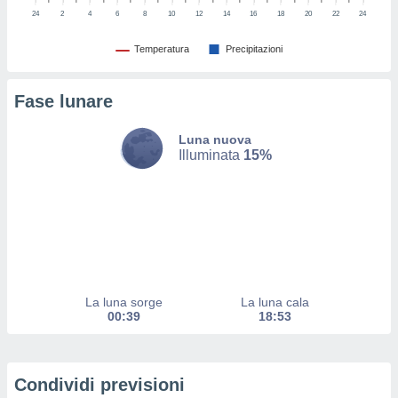
izzata.
24
2
4
6
8
10
12
14
16
18
20
22
24
utare
zione dei
Temperatura
Precipitazioni
 al
ito Web
Fase lunare
questo
ento
 il
Luna nuova
Illuminata
15%
o
, noi e i
rtner
mo
tori
o
La luna sorge
La luna cala
00:39
18:53
e simili
viare,
 e
ati
Condividi previsioni
 quali la