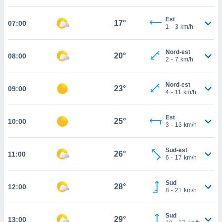
cità
Est
17°
07:00
1
-
3
km/h
izzata,
ACCETTA
ulle
E
ioni
Nord-est
CONTINUA
20°
08:00
tramite
2
-
7
km/h
e simili,
IMPOSTAZIONI
Nord-est
nte di
23°
09:00
4
-
11
km/h
e la
tività per
re a
Est
25°
10:00
3
-
13
km/h
ontenuti
ti
 di
Sud-est
26°
senza
11:00
6
-
17
km/h
sto.
clic sul
Sud
28°
12:00
 "Accetta
8
-
21
km/h
a", è
Sud
al sito
29°
13:00