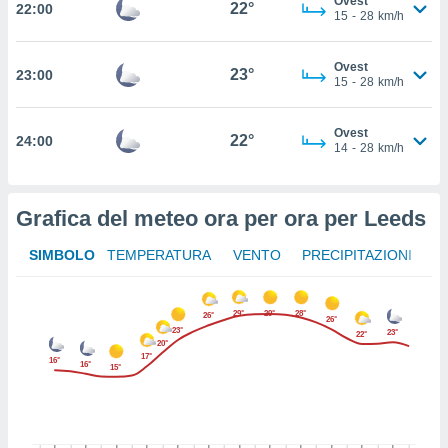
Ovest
22°
22:00
ito web
15
-
28
km/h
et. In
aso ti
Ovest
mo che
23°
23:00
15
-
28
km/h
installati
okie
i per
Ovest
22°
24:00
 la
14
-
28
km/h
one nel
 non
utilizzati
Grafica del meteo ora per ora per Leeds
er
e il
SIMBOLO
TEMPERATURA
VENTO
PRECIPITAZIONI
amento o
rare
à o
29°
29°
28°
i
26°
26°
23°
23°
zzati,
22°
20°
 potrai
17°
16°
16°
15°
are
ioni
e
à non