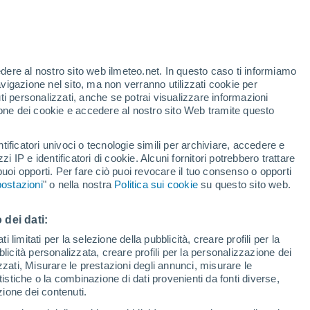
te
edere al nostro sito web ilmeteo.net. In questo caso ti informiamo
44%
avigazione nel sito, ma non verranno utilizzati cookie per
i personalizzati, anche se potrai visualizzare informazioni
azione dei cookie e accedere al nostro sito Web tramite questo
di pioggia
Satelliti
Modelli
tificatori univoci o tecnologie simili per archiviare, accedere e
zzi IP e identificatori di cookie. Alcuni fornitori potrebbero trattare
 puoi opporti. Per fare ciò puoi revocare il tuo consenso o opporti
ostazioni
" o nella nostra
Politica sui cookie
su questo sito web.
omenica
Lunedì
Martedì
Mercoledì
9 Ago
10 Ago
11 Ago
12 Ago
 dei dati:
 limitati per la selezione della pubblicità, creare profili per la
bblicità personalizzata, creare profili per la personalizzazione dei
50%
40%
izzati, Misurare le prestazioni degli annunci, misurare le
0.3 cm
0.5 mm
istiche o la combinazione di dati provenienti da fonti diverse,
0°
/
-5°
1°
/
-11°
3°
/
-4°
4°
/
-1°
ezione dei contenuti.