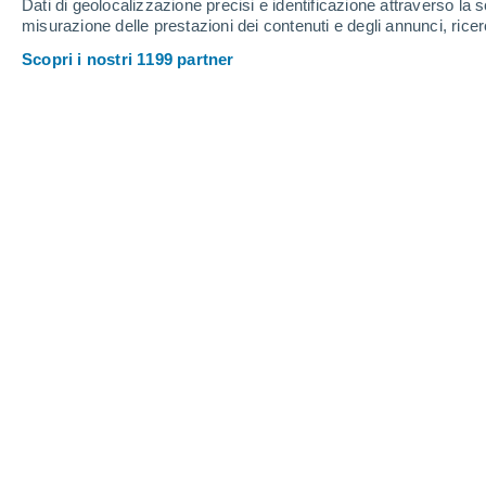
Dati di geolocalizzazione precisi e identificazione attraverso la s
8
-
44
km/h
7
-
34
km/h
9
16
-
53
km/h
misurazione delle prestazioni dei contenuti e degli annunci, ricer
Scopri i nostri 1199 partner
Meteo Leleque oggi
, 6 agosto
Cielo sereno
-4°
03:00
T. Percepita
-6°
Cielo sereno
-5°
04:00
T. Percepita
-7°
Nubi sparse
-5°
05:00
T. Percepita
-7°
Parzialmente n
-5°
06:00
T. Percepita
-8°
Parzialmente n
-4°
08:00
T. Percepita
-7°