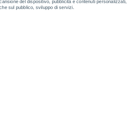
cansione del dispositivo, pubblicità e contenuti personalizzati,
-
27
km/h
8
-
30
km/h
8
-
37
km/h
10
-
41
km/h
che sul pubblico, sviluppo di servizi.
Ovest
0 Basso
5
-
23 km/h
FPS:
no
Ovest
0 Basso
5
-
24 km/h
FPS:
no
Ovest
0 Basso
6
-
25 km/h
FPS:
no
uvoloso
Ovest
0 Basso
6
-
26 km/h
FPS:
no
uvoloso
Ovest
0 Basso
7
-
30 km/h
FPS:
no