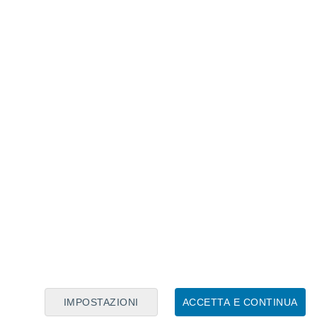
Calendario Lunare
Lun
Mar
Mer
Gio
Ven
Sab
Dom
6
7
8
9
10
11
12
13
14
15
16
17
18
19
IMPOSTAZIONI
ACCETTA E CONTINUA