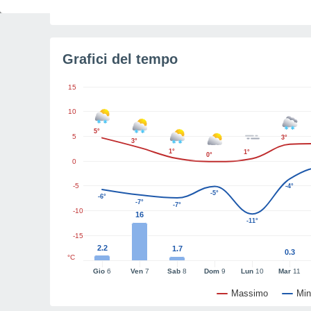
Tempo restante all'alba
5h 19m
Grafici del tempo
15
10
5°
5
3°
3°
1°
1°
0°
0
-5
-4°
-5°
-6°
-7°
-7°
-10
16
-11°
-15
2.2
1.7
0.3
°C
Gio
6
Ven
7
Sab
8
Dom
9
Lun
10
Mar
11
Massimo
Min