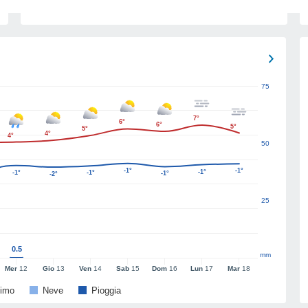
75
7°
6°
6°
5°
5°
4°
4°
50
-1°
-1°
-1°
-1°
-1°
-1°
-2°
25
0.5
mm
Mer
12
Gio
13
Ven
14
Sab
15
Dom
16
Lun
17
Mar
18
imo
Neve
Pioggia