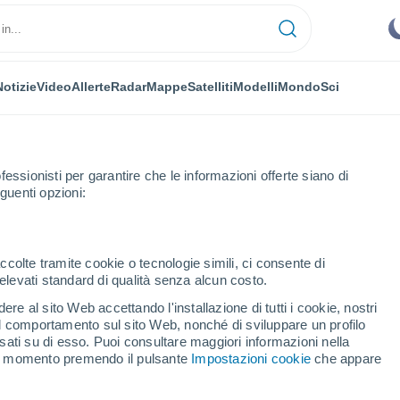
Notizie
Video
Allerte
Radar
Mappe
Satelliti
Modelli
Mondo
Sci
fessionisti per garantire che le informazioni offerte siano di
guenti opzioni:
ccolte tramite cookie o tecnologie simili, ci consente di
n elevati standard di qualità senza alcun costo.
ue
re al sito Web accettando l'installazione di tutti i cookie, nostri
 il comportamento sul sito Web, nonché di sviluppare un profilo
...
asati su di esso. Puoi consultare maggiori informazioni nella
si momento premendo il pulsante
Impostazioni cookie
che appare
Per ora
Cielo nuvoloso nelle prossime
ore