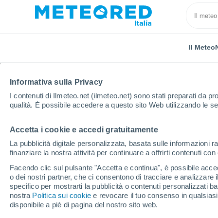
Il Meteo
Informativa sulla Privacy
I contenuti di Ilmeteo.net (ilmeteo.net) sono stati preparati da pro
qualità. È possibile accedere a questo sito Web utilizzando le se
Accetta i cookie e accedi gratuitamente
Home
Argentina
Chubut
Leleque
La pubblicità digitale personalizzata, basata sulle informazioni ra
finanziare la nostra attività per continuare a offrirti contenuti co
Previsioni Meteo Leleq
Facendo clic sul pulsante "Accetta e continua", è possibile accede
o dei nostri partner, che ci consentono di tracciare e analizzare
02:59
Giovedi
specifico per mostrarti la pubblicità o contenuti personalizzati b
nostra
Politica sui cookie
e revocare il tuo consenso in qualsia
disponibile a piè di pagina del nostro sito web.
Cielo sereno