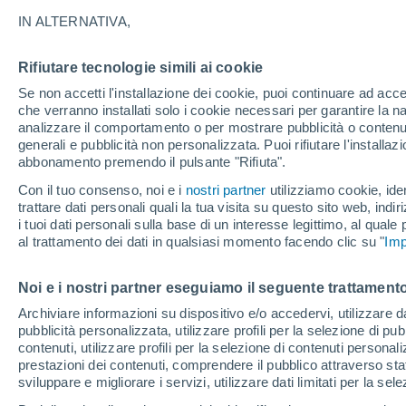
-4°
IN ALTERNATIVA,
Rifiutare tecnologie simili ai cookie
Luna calan
Se non accetti l'installazione dei cookie, puoi continuare ad acc
Illuminata:
Temp. percepita -6°
che verranno installati solo i cookie necessari per garantire la n
analizzare il comportamento o per mostrare pubblicità o contenut
generali e pubblicità non personalizzata. Puoi rifiutare l'install
abbonamento premendo il pulsante "Rifiuta".
Il Meteo 1 - 7
Attualità
Mappa di nuvolosità
Radar 
Con il tuo consenso, noi e i
nostri partner
utilizziamo cookie, iden
trattare dati personali quali la tua visita su questo sito web, indiri
i tuoi dati personali sulla base di un interesse legittimo, al quale
al trattamento dei dati in qualsiasi momento facendo clic su "
Imp
Domani
Sabato
D
Oggi
7 Ago
8 Ago
6 Ago
Noi e i nostri partner eseguiamo il seguente trattamento
Archiviare informazioni su dispositivo e/o accedervi, utilizzare dati
pubblicità personalizzata, utilizzare profili per la selezione di pu
90%
70%
90%
contenuti, utilizzare profili per la selezione di contenuti personal
16.4 cm
1.7 cm
2.2 cm
prestazioni dei contenuti, comprendere il pubblico attraverso stat
3°
/
-7°
1°
/
-7°
5°
/
-6°
sviluppare e migliorare i servizi, utilizzare dati limitati per la sel