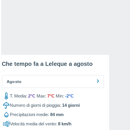
Che tempo fa a Leleque a
agosto
Agosto
T. Media:
2°C
Max:
7°C
Min:
-2°C
Numero di giorni di pioggia:
14
giorni
Precipitazioni medie:
84 mm
Velocità media del vento:
8 km/h