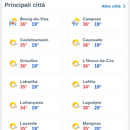
Principali città
Altre città
Bourg-de-Visa
Campsas
36°
19°
36°
19°
Castelsarrasin
Caussade
35°
19°
36°
19°
Grisolles
L'Honor-de-Cos
36°
19°
36°
18°
Labarthe
Lafitte
35°
19°
34°
19°
Lafrançaise
Laguépie
34°
19°
38°
20°
Lauzerte
Marignac
35°
19°
35°
20°