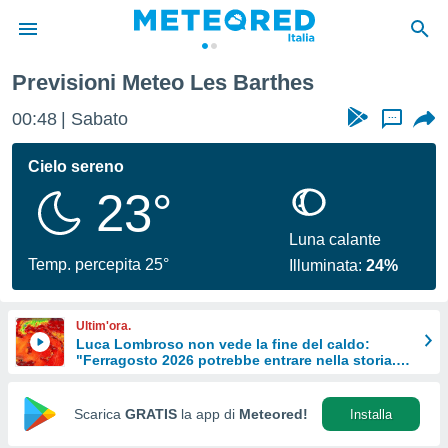
Previsioni Meteo Les Barthes
tiva
rivacy
00:48
Sabato
...
ti di
net
Cielo sereno
net)
23°
i
 da
nisti per
Luna calante
 che le
Temp. percepita 25°
Illuminata:
24%
ioni
iano di
È
Ultim'ora.
Luca Lombroso non vede la fine del caldo:
 a
"Ferragosto 2026 potrebbe entrare nella storia.
ito Web
Ecco perché."
do le
opzioni:
Scarica
GRATIS
la app di
Meteored!
Installa
 i