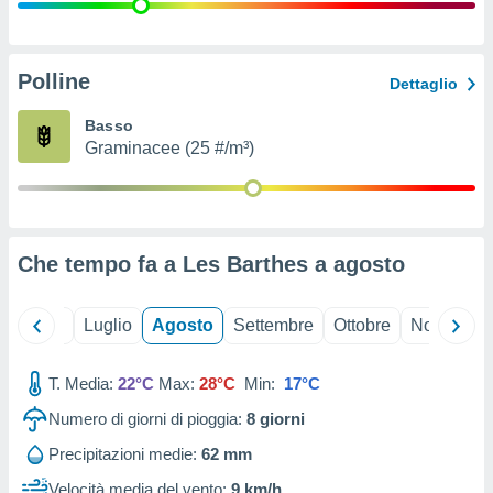
ioni
" o
tra
sui cookie
o sito
Polline
Dettaglio
Basso
nostri
Graminacee (25 #/m³)
mo il
te
ento dei
Che tempo fa a Les Barthes a
agosto
re
ioni su
vo e/o
Giugno
Luglio
Agosto
Settembre
Ottobre
Novembre
i,
 dati
er la
T. Media:
22°C
Max:
28°C
Min:
17°C
 della
Numero di giorni di pioggia:
8
giorni
à, creare
r la
Precipitazioni medie:
62 mm
à
izzata,
Velocità media del vento:
9 km/h