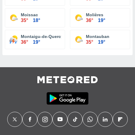
Moissac
Molières
35°
18°
36°
19°
Montaigu-de-Quercy
Montauban
36°
19°
35°
19°