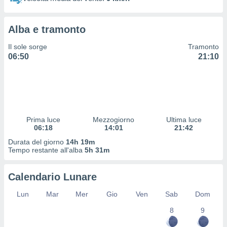
 profili
lezione
cità
Alba e tramonto
izzata,
fili per
Il sole sorge
Tramonto
06:50
21:10
izzazione
nuti,
 profili
lezione
uti
zzati,
Prima luce
Mezzogiorno
Ultima luce
 le
06:18
14:01
21:42
ni degli
 misurare
Durata del giorno
14h 19m
zioni dei
Tempo restante all'alba
5h 31m
,
ere il
Calendario Lunare
so
Lun
Mar
Mer
Gio
Ven
Sab
Dom
he o la
ione di
8
9
enienti
diverse,