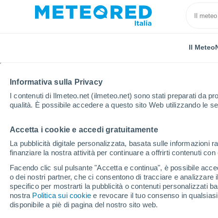
Il Meteo
Informativa sulla Privacy
I contenuti di Ilmeteo.net (ilmeteo.net) sono stati preparati da pro
qualità. È possibile accedere a questo sito Web utilizzando le se
Accetta i cookie e accedi gratuitamente
Home
Francia
Provenza-Alpi-Costa Azzurra
Bo
La pubblicità digitale personalizzata, basata sulle informazioni ra
finanziare la nostra attività per continuare a offrirti contenuti co
Previsioni Meteo Les B
Facendo clic sul pulsante "Accetta e continua", è possibile accede
giorni
o dei nostri partner, che ci consentono di tracciare e analizzare
specifico per mostrarti la pubblicità o contenuti personalizzati b
nostra
Politica sui cookie
09:05
Giovedi
e revocare il tuo consenso in qualsia
disponibile a piè di pagina del nostro sito web.