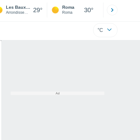
Les Baux-de-Provence
Roma
Milano
29°
30°
Arrondissement of Arles
Roma
Milano
°C