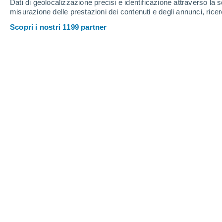
Dati di geolocalizzazione precisi e identificazione attraverso la s
misurazione delle prestazioni dei contenuti e degli annunci, ricer
Scopri i nostri 1199 partner
41°
/
24°
39°
/
28°
40°
/
22°
12
-
34
km/h
16
-
40
km/h
19
13
-
34
km/h
Giovedi, 13 agosto
Cielo sereno
24°
02:00
T. Percepita
25°
Nubi sparse
23°
05:00
T. Percepita
20°
Parzialmente nu
24°
08:00
T. Percepita
23°
Nubi sparse