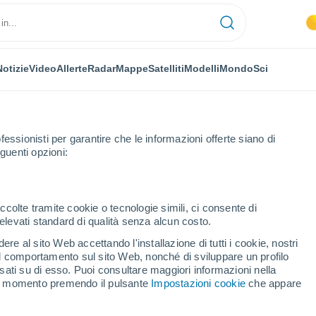
Notizie
Video
Allerte
Radar
Mappe
Satelliti
Modelli
Mondo
Sci
fessionisti per garantire che le informazioni offerte siano di
guenti opzioni:
cche del Rodano
Les Baux-de-Provence
Prossima Settimana
ccolte tramite cookie o tecnologie simili, ci consente di
n elevati standard di qualità senza alcun costo.
aux-de-Provence fra 8 - 14
re al sito Web accettando l'installazione di tutti i cookie, nostri
 il comportamento sul sito Web, nonché di sviluppare un profilo
asati su di esso. Puoi consultare maggiori informazioni nella
si momento premendo il pulsante
Impostazioni cookie
che appare
...