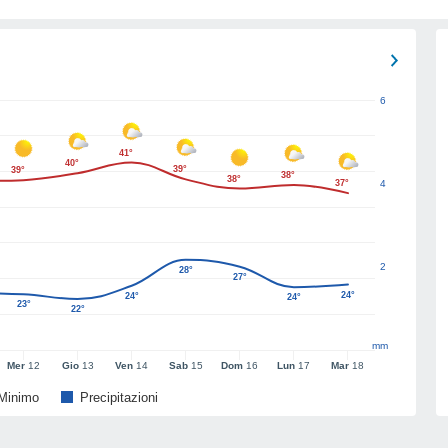
6
41°
40°
39°
39°
38°
38°
37°
4
2
28°
27°
24°
24°
24°
23°
22°
mm
Mer
12
Gio
13
Ven
14
Sab
15
Dom
16
Lun
17
Mar
18
Minimo
Precipitazioni