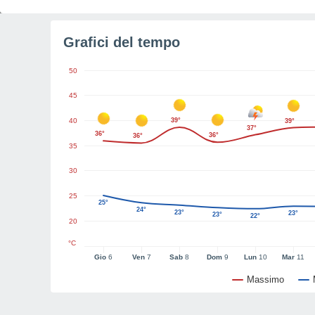
Grafici del tempo
50
45
40
39°
39°
37°
36°
36°
36°
35
30
25
25°
24°
23°
23°
23°
22°
20
°C
Gio
6
Ven
7
Sab
8
Dom
9
Lun
10
Mar
11
Massimo