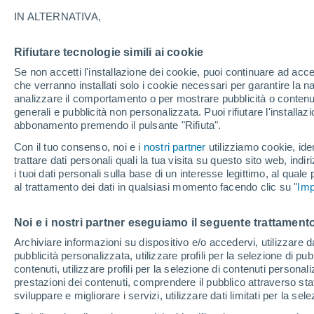
IN ALTERNATIVA,
Sereno
27°
Rifiutare tecnologie simili ai cookie
Se non accetti l'installazione dei cookie, puoi continuare ad acc
che verranno installati solo i cookie necessari per garantire la n
Nord
analizzare il comportamento o per mostrare pubblicità o contenut
Temp. percepita 27°
24
-
46 km
generali e pubblicità non personalizzata. Puoi rifiutare l'install
abbonamento premendo il pulsante "Rifiuta".
Con il tuo consenso, noi e i
nostri partner
utilizziamo cookie, iden
Ultim'ora.
trattare dati personali quali la tua visita su questo sito web, indiri
Il fenomeno El Niño sta tornando: "L'interrutt
i tuoi dati personali sulla base di un interesse legittimo, al quale
sta azionando proprio ora" – ecco cosa ci asp
al trattamento dei dati in qualsiasi momento facendo clic su "
in inverno
Imp
Il Meteo 1 - 7
Attualità
Mappa della Temperatura
R
Noi e i nostri partner eseguiamo il seguente trattamento
Archiviare informazioni su dispositivo e/o accedervi, utilizzare dati
pubblicità personalizzata, utilizzare profili per la selezione di pu
Venerdì
Sabato
D
Giovedi
contenuti, utilizzare profili per la selezione di contenuti personal
14 Ago
15 Ago
13 Ago
prestazioni dei contenuti, comprendere il pubblico attraverso stat
sviluppare e migliorare i servizi, utilizzare dati limitati per la sel