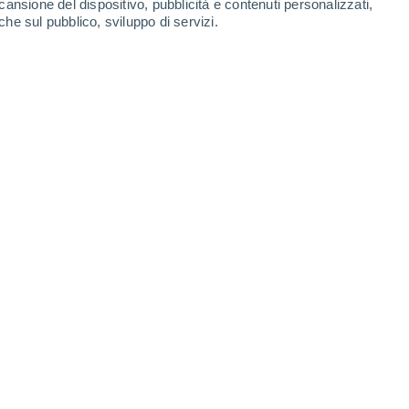
cansione del dispositivo, pubblicità e contenuti personalizzati,
che sul pubblico, sviluppo di servizi.
38°
/
27°
38°
/
24°
37°
/
24°
34°
/
23°
-
45
km/h
14
-
40
km/h
19
-
37
km/h
23
-
50
km/h
Sud-est
0 Basso
5
-
22 km/h
FPS:
no
Est
0 Basso
3
-
14 km/h
FPS:
no
voloso
Nord
0 Basso
3
-
9 km/h
FPS:
no
Ovest
4 Medio