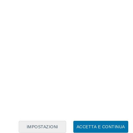
Calendario Lunare
Lun
Mar
Mer
Gio
Ven
Sab
Dom
6
7
8
9
10
11
12
13
14
15
16
17
18
19
IMPOSTAZIONI
ACCETTA E CONTINUA