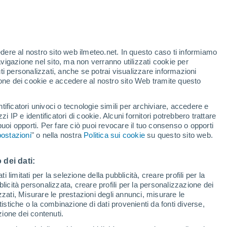
Per ora
Cielo sereno nelle prossime ore
Allerta gialla
Allerta moderata per alte
temperature a Les Baux-de-
edere al nostro sito web ilmeteo.net. In questo caso ti informiamo
Provence oggi
avigazione nel sito, ma non verranno utilizzati cookie per
i personalizzati, anche se potrai visualizzare informazioni
/h
azione dei cookie e accedere al nostro sito Web tramite questo
tificatori univoci o tecnologie simili per archiviare, accedere e
zzi IP e identificatori di cookie. Alcuni fornitori potrebbero trattare
ore si
 puoi opporti. Per fare ciò puoi revocare il tuo consenso o opporti
etta
ostazioni
" o nella nostra
Politica sui cookie
su questo sito web.
adar di pioggia
Satelliti
Modelli
 dei dati:
 limitati per la selezione della pubblicità, creare profili per la
bblicità personalizzata, creare profili per la personalizzazione dei
omenica
Lunedì
Martedì
Mercoledì
izzati, Misurare le prestazioni degli annunci, misurare le
16 Ago
17 Ago
18 Ago
19 Ago
istiche o la combinazione di dati provenienti da fonti diverse,
ezione dei contenuti.