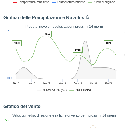
Temperatura massima
Temperatura minima
Punto di rugiada
ie e
edi
tamente
Grafico delle Precipitazioni e Nuvolosità
blicità
Pioggia, neve e nuvolosità per i prossimi 14 giorni
tale
1
5
lizzata,
1024
ACCETTA
 sulle
E
1020
1020
azioni
CONTINUA
 tramite
1018
5
ie o
e simili,
IMPOSTAZIONI
ente di
iare la
tività per
mm
uare a
Sab
8
Lun
10
Mer
12
Ven
14
Dom
16
Mar
18
Gio
20
contenuti
Nuvolosità (%)
Pressione
levati
ard di
à senza
Grafico del Vento
costo.
Velocità media, direzione e raffiche di vento per i prossimi 14 giorni
clic sul
50
 "Accetta