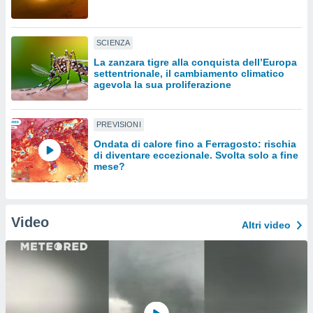
sui cookie
e il tuo
SCIENZA
 in
La zanzara tigre alla conquista dell’Europa
settentrionale, il cambiamento climatico
o
agevola la sua proliferazione
 il
azioni
PREVISIONI
kie
re
Ondata di calore fino a Ferragosto: rischia
di diventare eccezionale. Svolta solo a fine
le a piè
mese?
 del
to web.
Video
ATIVA,
Altri video
e
gie
i cookie
ccetti
zione dei