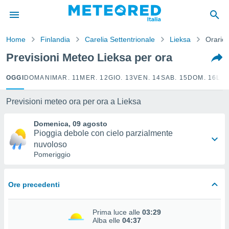
tiva
rivacy
Home
Finlandia
Carelia Settentrionale
Lieksa
Orario
ti di
net
Previsioni Meteo Lieksa per ora
net)
i
OGGI
DOMANI
MAR. 11
MER. 12
GIO. 13
VEN. 14
SAB. 15
DOM. 16
LUN
 da
nisti per
 che le
Previsioni meteo ora per ora a Lieksa
ioni
iano di
Domenica, 09 agosto
È
Pioggia debole con cielo parzialmente
nuvoloso
 a
Pomeriggio
ito Web
do le
opzioni:
Ore precedenti
 i
e
Prima luce alle
03:29
Alba elle
04:37
amente