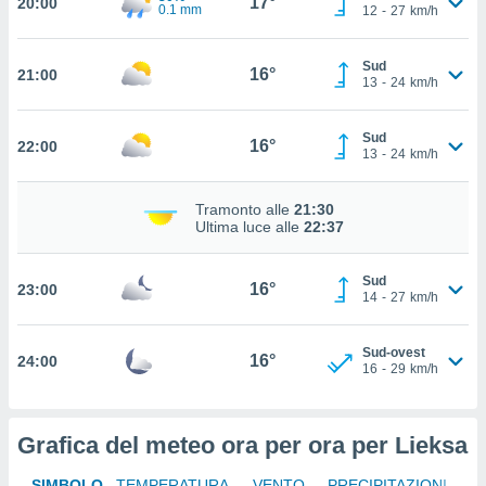
17°
20:00
0.1 mm
12
-
27
km/h
ito web
et. In
aso ti
Sud
16°
21:00
mo che
13
-
24
km/h
installati
okie
Sud
i per
16°
22:00
13
-
24
km/h
 la
one nel
 non
Tramonto alle
21:30
utilizzati
Ultima luce alle
22:37
er
e il
Sud
amento o
16°
23:00
14
-
27
km/h
rare
à o
i
Sud-ovest
16°
24:00
zzati,
16
-
29
km/h
 potrai
are
ioni
Grafica del meteo ora per ora per Lieksa
e
à non
SIMBOLO
TEMPERATURA
VENTO
PRECIPITAZIONI