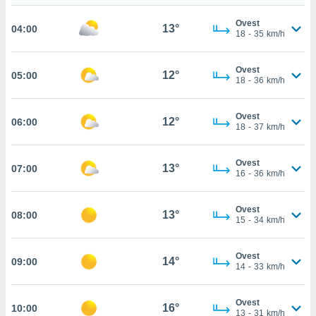
cità
Ovest
13°
04:00
18
-
35
km/h
izzata,
ACCETTA
ulle
E
Ovest
ioni
12°
05:00
CONTINUA
18
-
36
km/h
tramite
e simili,
IMPOSTAZIONI
Ovest
12°
06:00
nte di
18
-
37
km/h
e la
tività per
Ovest
re a
13°
07:00
16
-
36
km/h
ontenuti
ti
 di
Ovest
13°
08:00
senza
15
-
34
km/h
sto.
clic sul
Ovest
14°
09:00
14
-
33
km/h
 "Accetta
a", è
Ovest
16°
al sito
10:00
13
-
31
km/h