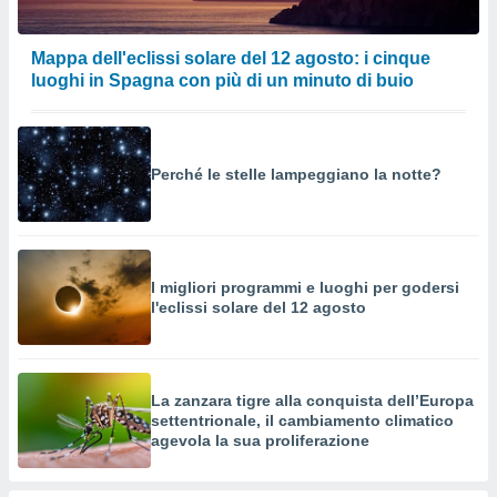
o sito
Mappa dell'eclissi solare del 12 agosto: i cinque
nostri
luoghi in Spagna con più di un minuto di buio
mo il
te
ento dei
Perché le stelle lampeggiano la notte?
re
ioni su
vo e/o
i,
I migliori programmi e luoghi per godersi
 dati
l'eclissi solare del 12 agosto
er la
 della
à, creare
r la
La zanzara tigre alla conquista dell’Europa
à
settentrionale, il cambiamento climatico
izzata,
agevola la sua proliferazione
 profili
lezione
cità