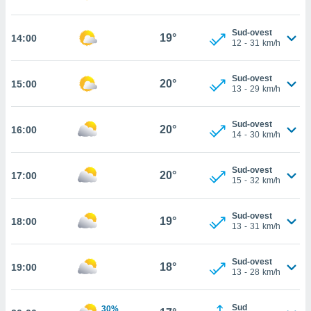
 in
Sud-ovest
o
19°
14:00
12
-
31
km/h
 il
azioni
Sud-ovest
20°
15:00
13
-
29
km/h
kie
re
le a piè
Sud-ovest
20°
 del
16:00
14
-
30
km/h
to web.
Sud-ovest
20°
17:00
15
-
32
km/h
ATIVA,
e
Sud-ovest
19°
18:00
gie
13
-
31
km/h
i cookie
ccetti
Sud-ovest
18°
19:00
zione dei
13
-
28
km/h
puoi
re ad
 al
Sud
30%