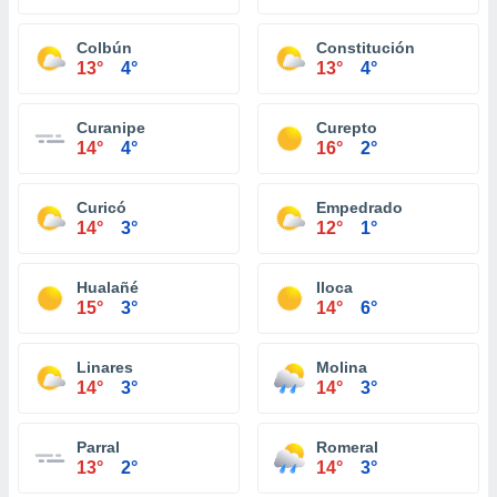
Colbún
Constitución
13°
4°
13°
4°
Curanipe
Curepto
14°
4°
16°
2°
Curicó
Empedrado
14°
3°
12°
1°
Hualañé
Iloca
15°
3°
14°
6°
Linares
Molina
14°
3°
14°
3°
Parral
Romeral
13°
2°
14°
3°