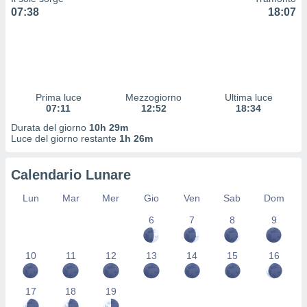
 profili
07:38
18:07
lezione
cità
izzata,
fili per
izzazione
Prima luce
Mezzogiorno
Ultima luce
nuti,
07:11
12:52
18:34
 profili
lezione
Durata del giorno
10h 29m
uti
Luce del giorno restante
1h 26m
zzati,
 le
Calendario Lunare
ni degli
 misurare
Lun
Mar
Mer
Gio
Ven
Sab
Dom
zioni dei
,
6
7
8
9
ere il
so
10
11
12
13
14
15
16
he o la
ione di
17
18
19
enienti
diverse,