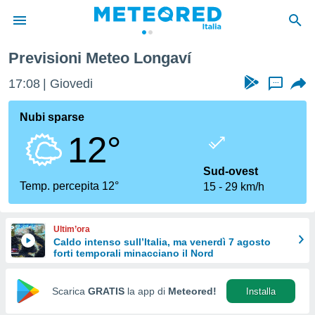
Previsioni Meteo Longaví
tiva
rivacy
17:08
Giovedi
...
ti di
net
Nubi sparse
net)
12°
i
 da
nisti per
Sud-ovest
 che le
Temp. percepita 12°
15
29 km/h
ioni
iano di
È
Ultim’ora
Caldo intenso sull’Italia, ma venerdì 7 agosto
 a
forti temporali minacciano il Nord
ito Web
do le
opzioni:
Scarica
GRATIS
la app di
Meteored!
Installa
 i