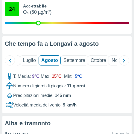
ioni
" o
Accettabile
24
tra
O₃ (60 µg/m³)
sui cookie
o sito
nostri
Che tempo fa a Longaví a
agosto
mo il
te
Giugno
Luglio
Agosto
Settembre
Ottobre
Novembre
ento dei
re
T. Media:
9°C
Max:
15°C
Min:
5°C
ioni su
Numero di giorni di pioggia:
11
giorni
vo e/o
i,
Precipitazioni medie:
145 mm
 dati
er la
Velocità media del vento:
9 km/h
 della
à, creare
r la
Alba e tramonto
à
izzata,
Il sole sorge
Tramonto