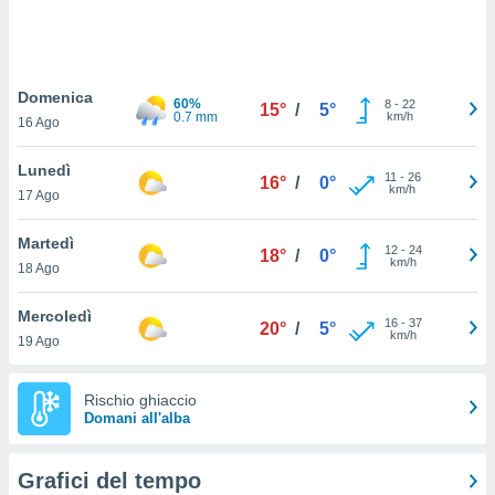
puoi
re ad
 al
ito web
Domenica
et. In
60%
8
-
22
15°
/
5°
0.7 mm
km/h
aso ti
16 Ago
mo che
installati
Lunedì
11
-
26
16°
/
0°
okie
km/h
17 Ago
i per
 la
Martedì
one nel
12
-
24
18°
/
0°
km/h
 non
18 Ago
utilizzati
er
Mercoledì
16
-
37
20°
/
5°
e il
km/h
19 Ago
amento o
rare
à o
Rischio ghiaccio
i
Domani all'alba
zzati,
 potrai
are
Grafici del tempo