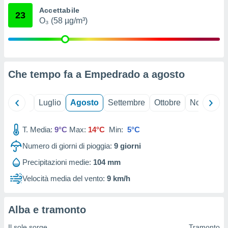
ioni
" o
Accettabile
23
tra
O₃ (58 µg/m³)
sui cookie
o sito
nostri
Che tempo fa a Empedrado a
agosto
mo il
te
Giugno
Luglio
Agosto
Settembre
Ottobre
Novembre
ento dei
re
T. Media:
9°C
Max:
14°C
Min:
5°C
ioni su
Numero di giorni di pioggia:
9
giorni
vo e/o
i,
Precipitazioni medie:
104 mm
 dati
er la
Velocità media del vento:
9 km/h
 della
à, creare
r la
Alba e tramonto
à
izzata,
Il sole sorge
Tramonto