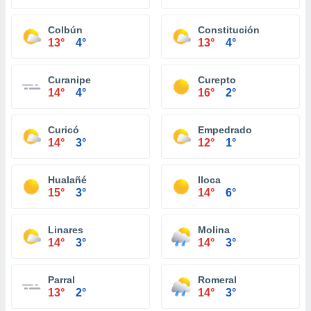
Colbún
Constitución
13°
4°
13°
4°
Curanipe
Curepto
14°
4°
16°
2°
Curicó
Empedrado
14°
3°
12°
1°
Hualañé
Iloca
15°
3°
14°
6°
Linares
Molina
14°
3°
14°
3°
Parral
Romeral
13°
2°
14°
3°