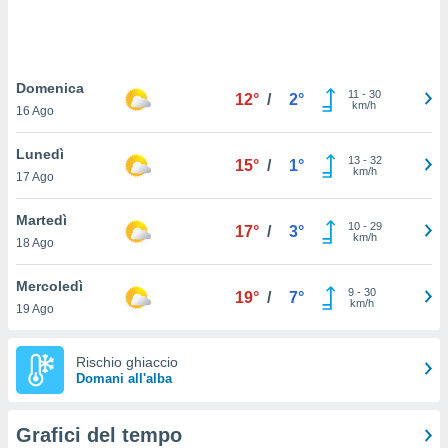
puoi
re ad
 al
ito web
Domenica
et. In
11
-
30
12°
/
2°
km/h
aso ti
16 Ago
mo che
installati
Lunedì
13
-
32
15°
/
1°
okie
km/h
17 Ago
i per
 la
Martedì
one nel
10
-
29
17°
/
3°
km/h
 non
18 Ago
utilizzati
er
Mercoledì
9
-
30
19°
/
7°
e il
km/h
19 Ago
amento o
rare
à o
Rischio ghiaccio
i
Domani all'alba
zzati,
 potrai
are
Grafici del tempo