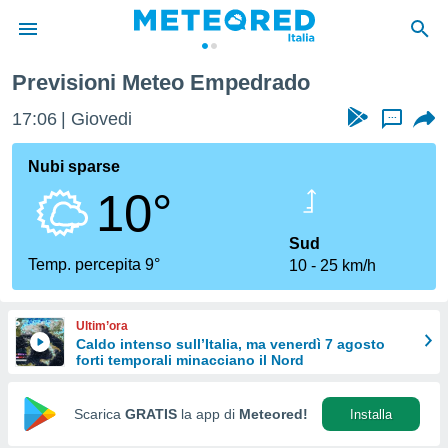
Previsioni Meteo Empedrado
tiva
rivacy
17:06
Giovedi
...
ti di
net
Nubi sparse
net)
10°
i
 da
nisti per
Sud
 che le
Temp. percepita 9°
10
25 km/h
ioni
iano di
È
Ultim’ora
Caldo intenso sull’Italia, ma venerdì 7 agosto
 a
forti temporali minacciano il Nord
ito Web
do le
opzioni:
Scarica
GRATIS
la app di
Meteored!
Installa
 i