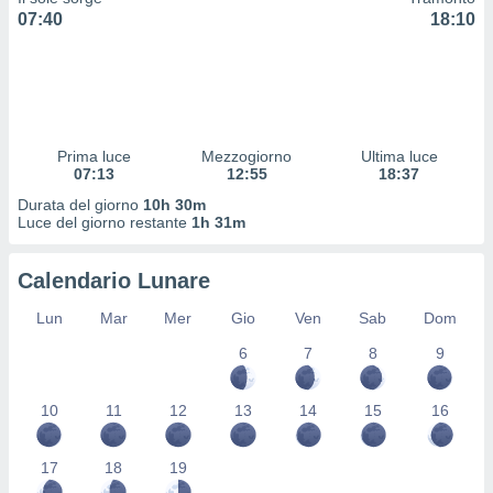
 profili
07:40
18:10
lezione
cità
izzata,
fili per
izzazione
Prima luce
Mezzogiorno
Ultima luce
nuti,
07:13
12:55
18:37
 profili
lezione
Durata del giorno
10h 30m
uti
Luce del giorno restante
1h 31m
zzati,
 le
Calendario Lunare
ni degli
 misurare
Lun
Mar
Mer
Gio
Ven
Sab
Dom
zioni dei
,
6
7
8
9
ere il
so
10
11
12
13
14
15
16
he o la
ione di
17
18
19
enienti
diverse,