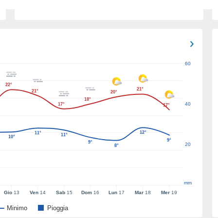
60
22°
21°
21°
20°
18°
40
17°
17°
12°
11°
11°
10°
9°
9°
20
8°
mm
Gio
13
Ven
14
Sab
15
Dom
16
Lun
17
Mar
18
Mer
19
Minimo
Pioggia