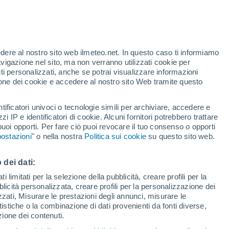
edere al nostro sito web ilmeteo.net. In questo caso ti informiamo
h
avigazione nel sito, ma non verranno utilizzati cookie per
i personalizzati, anche se potrai visualizzare informazioni
azione dei cookie e accedere al nostro sito Web tramite questo
tificatori univoci o tecnologie simili per archiviare, accedere e
.
zzi IP e identificatori di cookie. Alcuni fornitori potrebbero trattare
 puoi opporti. Per fare ciò puoi revocare il tuo consenso o opporti
pioggia
Satelliti
Modelli
ostazioni
" o nella nostra
Politica sui cookie
su questo sito web.
 dei dati:
Lunedì
Martedì
Mercoledì
Giovedi
 limitati per la selezione della pubblicità, creare profili per la
bblicità personalizzata, creare profili per la personalizzazione dei
10 Ago
11 Ago
12 Ago
13 Ago
izzati, Misurare le prestazioni degli annunci, misurare le
istiche o la combinazione di dati provenienti da fonti diverse,
ezione dei contenuti.
80%
90%