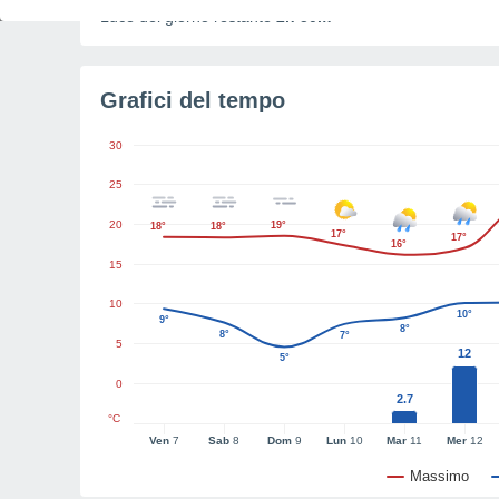
Luce del giorno restante
2h 50m
Grafici del tempo
30
25
20
19°
18°
18°
17°
17°
16°
15
10
10°
9°
8°
8°
7°
5
12
5°
0
2.7
°C
Ven
7
Sab
8
Dom
9
Lun
10
Mar
11
Mer
12
Massimo