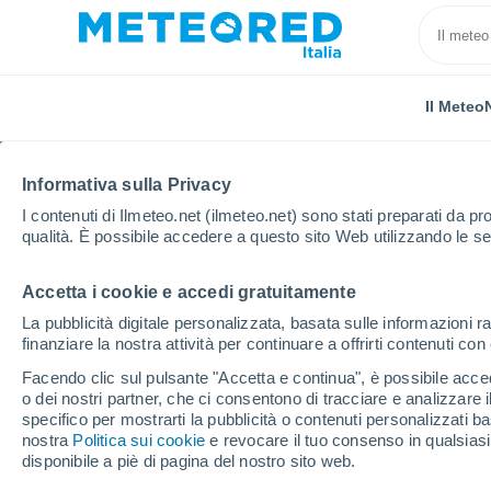
Il Meteo
Informativa sulla Privacy
I contenuti di Ilmeteo.net (ilmeteo.net) sono stati preparati da pro
qualità. È possibile accedere a questo sito Web utilizzando le se
Accetta i cookie e accedi gratuitamente
Home
Cile
Atacama
Los Loros
La pubblicità digitale personalizzata, basata sulle informazioni ra
finanziare la nostra attività per continuare a offrirti contenuti co
Previsioni Meteo Los L
Facendo clic sul pulsante "Accetta e continua", è possibile accede
o dei nostri partner, che ci consentono di tracciare e analizzare
15:52
Venerdì
specifico per mostrarti la pubblicità o contenuti personalizzati b
nostra
Politica sui cookie
e revocare il tuo consenso in qualsia
disponibile a piè di pagina del nostro sito web.
Sereno