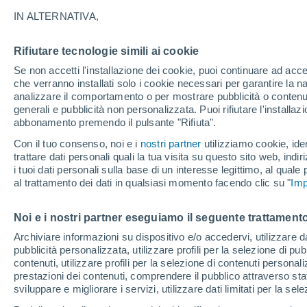
17°
IN ALTERNATIVA,
Rifiutare tecnologie simili ai cookie
Ovest
Se non accetti l'installazione dei cookie, puoi continuare ad acc
Temp. percepita 17°
9
-
24 km/
che verranno installati solo i cookie necessari per garantire la n
analizzare il comportamento o per mostrare pubblicità o contenut
generali e pubblicità non personalizzata. Puoi rifiutare l'install
abbonamento premendo il pulsante "Rifiuta".
Ultim'ora.
Luca Lombroso non vede la fine del caldo:
Con il tuo consenso, noi e i
nostri partner
utilizziamo cookie, iden
"Ferragosto 2026 potrebbe entrare nella storia
trattare dati personali quali la tua visita su questo sito web, indiri
Ecco perché."
i tuoi dati personali sulla base di un interesse legittimo, al quale
Il Meteo 1 - 7
Attualità
Mappa di pioggia
Radar di 
al trattamento dei dati in qualsiasi momento facendo clic su "
Imp
Noi e i nostri partner eseguiamo il seguente trattamento
Domani
Domenica
Oggi
Archiviare informazioni su dispositivo e/o accedervi, utilizzare dati
pubblicità personalizzata, utilizzare profili per la selezione di pu
8 Ago
9 Ago
7 Ago
contenuti, utilizzare profili per la selezione di contenuti personal
prestazioni dei contenuti, comprendere il pubblico attraverso stat
sviluppare e migliorare i servizi, utilizzare dati limitati per la sel