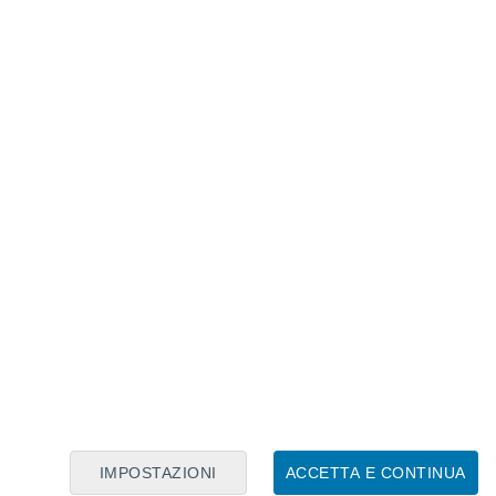
Calendario Lunare
Lun
Mar
Mer
Gio
Ven
Sab
Dom
7
8
9
10
11
12
13
14
15
16
17
18
19
20
IMPOSTAZIONI
ACCETTA E CONTINUA