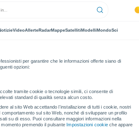
Notizie
Video
Allerte
Radar
Mappe
Satelliti
Modelli
Mondo
Sci
fessionisti per garantire che le informazioni offerte siano di
guenti opzioni:
ccolte tramite cookie o tecnologie simili, ci consente di
n elevati standard di qualità senza alcun costo.
oros
re al sito Web accettando l'installazione di tutti i cookie, nostri
 il comportamento sul sito Web, nonché di sviluppare un profilo
...
asati su di esso. Puoi consultare maggiori informazioni nella
si momento premendo il pulsante
Impostazioni cookie
che appare
Per ora
Si attendono banchi di nebbia
nelle prossime ore