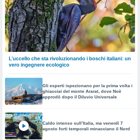
L’uccello che sta rivoluzionando i boschi italiani: un
vero ingegnere ecologico
Gli esperti ispezionano per la prima volta i
ghiacciai del monte Ararat, dove Noè
approdò dopo il Diluvio Universale
Caldo intenso sull’Italia, ma venerdì 7
agosto forti temporali minacciano il Nord