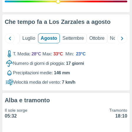
ioni
" o
tra
sui cookie
o sito
Che tempo fa a Los Zarzales a
agosto
nostri
Giugno
Luglio
Agosto
Settembre
Ottobre
Novembre
mo il
T. Media:
28°C
Max:
33°C
Min:
23°C
te
ento dei
Numero di giorni di pioggia:
17
giorni
Precipitazioni medie:
146 mm
re
ioni su
Velocità media del vento:
7 km/h
vo e/o
i,
 dati
Alba e tramonto
er la
 della
Il sole sorge
Tramonto
à, creare
05:32
18:10
r la
à
izzata,