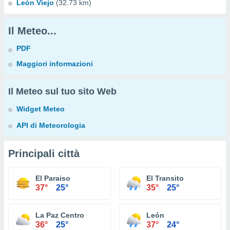
León Viejo
(32.73 km)
Il Meteo...
PDF
Maggiori informazioni
Il Meteo sul tuo sito Web
Widget Meteo
API di Meteorologia
Principali città
El Paraiso
El Transito
37°
25°
35°
25°
La Paz Centro
León
36°
25°
37°
24°