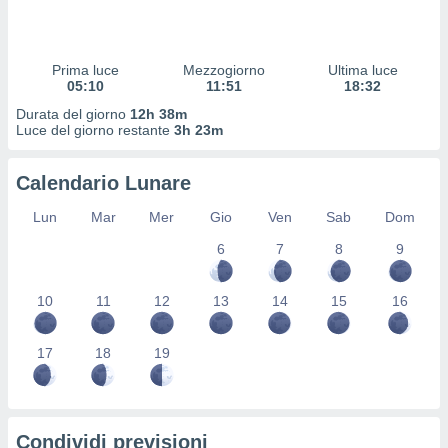
 profili
lezione
cità
izzata,
Prima luce
Mezzogiorno
Ultima luce
fili per
05:10
11:51
18:32
Durata del giorno
12h 38m
izzazione
Luce del giorno restante
3h 23m
nuti,
 profili
Calendario Lunare
lezione
uti
Lun
Mar
Mer
Gio
Ven
Sab
Dom
zzati,
 le
6
7
8
9
ni degli
 misurare
zioni dei
10
11
12
13
14
15
16
,
ere il
17
18
19
so
he o la
ione di
enienti
Condividi previsioni
diverse,