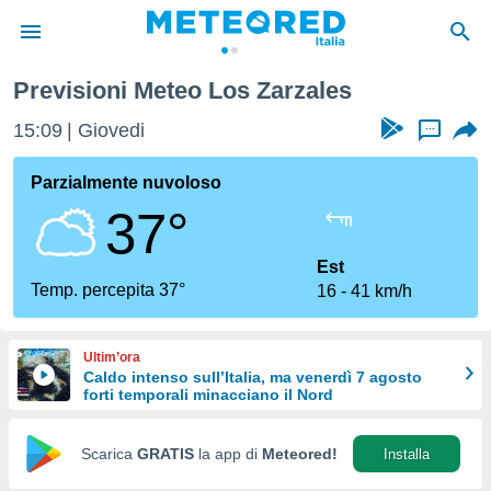
Previsioni Meteo Los Zarzales
tiva
rivacy
15:09
Giovedi
...
ti di
net
Parzialmente nuvoloso
net)
37°
i
 da
nisti per
Est
 che le
Temp. percepita 37°
16
41 km/h
ioni
iano di
È
Ultim’ora
Caldo intenso sull’Italia, ma venerdì 7 agosto
 a
forti temporali minacciano il Nord
ito Web
do le
opzioni:
Scarica
GRATIS
la app di
Meteored!
Installa
 i