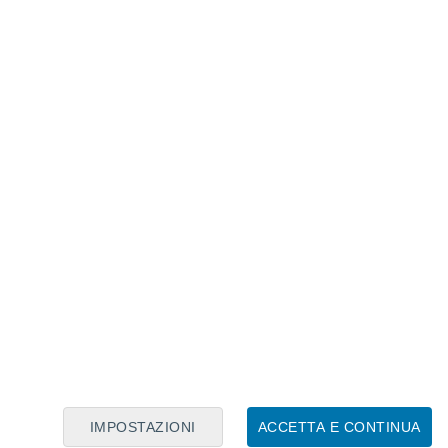
Calendario Lunare
Lun
Mar
Mer
Gio
Ven
Sab
Dom
7
8
9
10
11
12
13
14
15
16
17
18
19
20
IMPOSTAZIONI
ACCETTA E CONTINUA