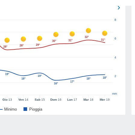
8
32°
6
31°
31°
30°
29°
28°
28°
4
19°
19°
2
18°
18°
18°
17°
16°
mm
Gio
13
Ven
14
Sab
15
Dom
16
Lun
17
Mar
18
Mer
19
Minimo
Pioggia