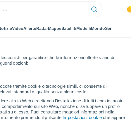
Notizie
Video
Allerte
Radar
Mappe
Satelliti
Modelli
Mondo
Sci
fessionisti per garantire che le informazioni offerte siano di
guenti opzioni:
ccolte tramite cookie o tecnologie simili, ci consente di
n elevati standard di qualità senza alcun costo.
 (Tulcea)
re al sito Web accettando l'installazione di tutti i cookie, nostri
 il comportamento sul sito Web, nonché di sviluppare un profilo
...
asati su di esso. Puoi consultare maggiori informazioni nella
si momento premendo il pulsante
Impostazioni cookie
che appare
Per ora
Cielo sereno nelle prossime ore