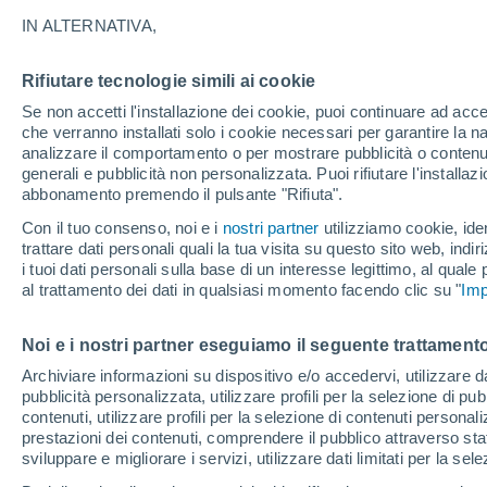
25°
IN ALTERNATIVA,
Rifiutare tecnologie simili ai cookie
Nord
Se non accetti l'installazione dei cookie, puoi continuare ad acc
Temp. percepita 26°
11
-
18 km
che verranno installati solo i cookie necessari per garantire la n
analizzare il comportamento o per mostrare pubblicità o contenut
generali e pubblicità non personalizzata. Puoi rifiutare l'install
abbonamento premendo il pulsante "Rifiuta".
Ultim’ora
Caldo intenso sull’Italia, ma venerdì 7 agosto 
Con il tuo consenso, noi e i
nostri partner
utilizziamo cookie, iden
temporali minacciano il Nord
trattare dati personali quali la tua visita su questo sito web, indiri
i tuoi dati personali sulla base di un interesse legittimo, al quale
Il Meteo 1 - 7
Attualità
Mappa di nuvolosità
Radar 
al trattamento dei dati in qualsiasi momento facendo clic su "
Imp
Noi e i nostri partner eseguiamo il seguente trattamento
Domani
Domenica
Oggi
Archiviare informazioni su dispositivo e/o accedervi, utilizzare dati
pubblicità personalizzata, utilizzare profili per la selezione di pu
8 Ago
9 Ago
7 Ago
contenuti, utilizzare profili per la selezione di contenuti personal
prestazioni dei contenuti, comprendere il pubblico attraverso stat
sviluppare e migliorare i servizi, utilizzare dati limitati per la sel
60%