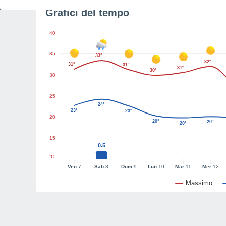
Grafici del tempo
40
35
33°
32°
31°
31°
31°
30°
30
25
24°
23°
23°
20
20°
20°
20°
15
0.5
°C
Ven
7
Sab
8
Dom
9
Lun
10
Mar
11
Mer
12
Massimo