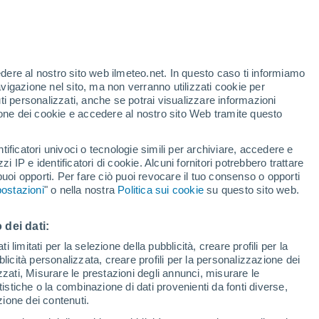
edere al nostro sito web ilmeteo.net. In questo caso ti informiamo
/h
avigazione nel sito, ma non verranno utilizzati cookie per
i personalizzati, anche se potrai visualizzare informazioni
azione dei cookie e accedere al nostro sito Web tramite questo
forti
tificatori univoci o tecnologie simili per archiviare, accedere e
zzi IP e identificatori di cookie. Alcuni fornitori potrebbero trattare
 puoi opporti. Per fare ciò puoi revocare il tuo consenso o opporti
di pioggia
Satelliti
Modelli
ostazioni
" o nella nostra
Politica sui cookie
su questo sito web.
 dei dati:
Lunedì
Martedì
Mercoledì
Giovedi
 limitati per la selezione della pubblicità, creare profili per la
bblicità personalizzata, creare profili per la personalizzazione dei
10 Ago
11 Ago
12 Ago
13 Ago
izzati, Misurare le prestazioni degli annunci, misurare le
istiche o la combinazione di dati provenienti da fonti diverse,
ezione dei contenuti.