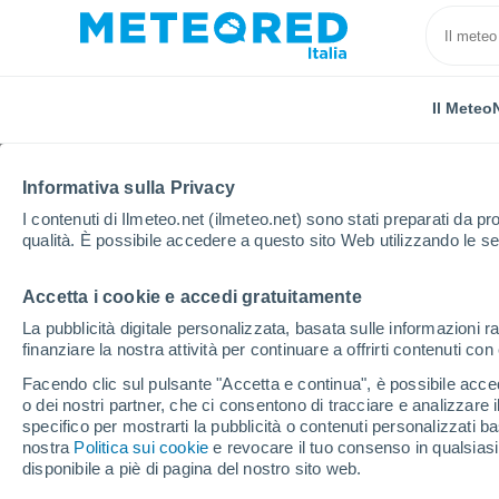
Il Meteo
Informativa sulla Privacy
I contenuti di Ilmeteo.net (ilmeteo.net) sono stati preparati da pro
qualità. È possibile accedere a questo sito Web utilizzando le se
Accetta i cookie e accedi gratuitamente
Home
Romania
Distretto di Tulcea
Lunca
La pubblicità digitale personalizzata, basata sulle informazioni ra
finanziare la nostra attività per continuare a offrirti contenuti co
Previsioni Meteo Lunca
Facendo clic sul pulsante "Accetta e continua", è possibile accede
o dei nostri partner, che ci consentono di tracciare e analizzare
07:04
Venerdì
specifico per mostrarti la pubblicità o contenuti personalizzati b
nostra
Politica sui cookie
e revocare il tuo consenso in qualsia
disponibile a piè di pagina del nostro sito web.
Nubi sparse