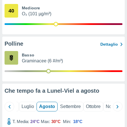
ioni
" o
Mediocre
tra
40
O₃ (101 µg/m³)
sui cookie
o sito
nostri
Polline
Dettaglio
mo il
te
Basso
ento dei
Graminacee (6 #/m³)
re
ioni su
vo e/o
i,
Che tempo fa a Lunel-Viel a
agosto
 dati
er la
 della
Giugno
Luglio
Agosto
Settembre
Ottobre
Novembre
à, creare
r la
à
T. Media:
24°C
Max:
30°C
Min:
18°C
izzata,