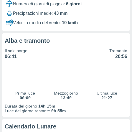
 profili
Numero di giorni di pioggia:
6
giorni
lezione
Precipitazioni medie:
43 mm
cità
izzata,
Velocità media del vento:
10 km/h
fili per
izzazione
Alba e tramonto
nuti,
 profili
Il sole sorge
Tramonto
lezione
06:41
20:56
uti
zzati,
 le
ni degli
 misurare
zioni dei
,
Prima luce
Mezzogiorno
Ultima luce
06:09
13:49
21:27
ere il
Durata del giorno
14h 15m
so
Luce del giorno restante
9h 55m
he o la
ione di
Calendario Lunare
enienti
diverse,