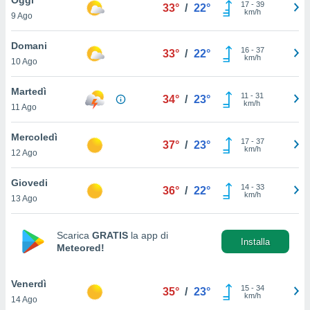
a", è
17
-
39
33°
/
22°
km/h
9 Ago
al sito
ettando
Domani
16
-
37
33°
/
22°
zione di
km/h
10 Ago
okie,
dei nostri
Martedì
11
-
31
che ci
34°
/
23°
km/h
11 Ago
no di
 e
e il
Mercoledì
17
-
37
37°
/
23°
amento
km/h
12 Ago
 Web,
i
Giovedi
14
-
33
re un
36°
/
22°
km/h
13 Ago
pecifico
arti la
à o
Scarica
GRATIS
la app di
i
Installa
Meteored!
zzati
 di esso.
sultare
Venerdì
15
-
34
35°
/
23°
km/h
14 Ago
oni nella