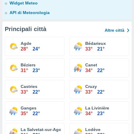
Widget Meteo
API di Meteorologia
Principali città
Altre città
Agde
Bédarieux
28°
24°
33°
21°
Béziers
Canet
31°
23°
34°
22°
Castries
Cruzy
33°
22°
33°
22°
Ganges
La Livinière
35°
22°
34°
23°
La Salvetat-sur-Agout
Lodève