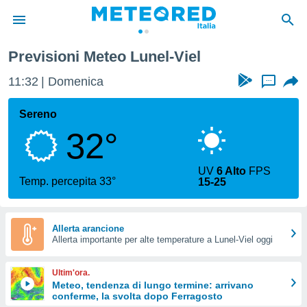
Previsioni Meteo Lunel-Viel
tiva
rivacy
11:32
Domenica
...
ti di
net
Sereno
net)
32°
i
 da
nisti per
UV
6 Alto
FPS
 che le
Temp. percepita 33°
15-25
ioni
iano di
È
Allerta arancione
 a
Allerta importante per alte temperature a Lunel-Viel oggi
ito Web
do le
Ultim'ora.
opzioni:
Meteo, tendenza di lungo termine: arrivano
conferme, la svolta dopo Ferragosto
 i