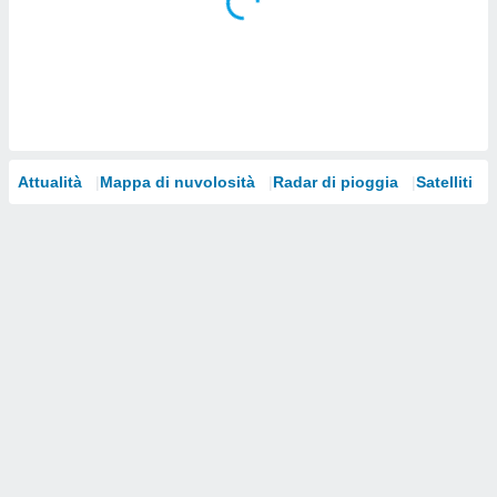
i nostri
artner
Attualità
Mappa di nuvolosità
Radar di pioggia
Satelliti