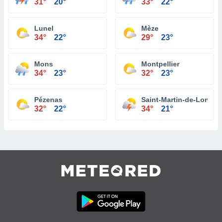
31°
20°
33°
22°
Lunel
Mèze
34°
22°
29°
23°
Mons
Montpellier
34°
23°
32°
23°
Pézenas
Saint-Martin-de-Londre
32°
22°
34°
21°