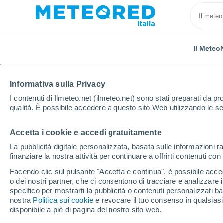
Il Meteo
Informativa sulla Privacy
I contenuti di Ilmeteo.net (ilmeteo.net) sono stati preparati da pro
qualità. È possibile accedere a questo sito Web utilizzando le se
Accetta i cookie e accedi gratuitamente
Home
Provincia di Lodi
Maccastorna
Prossima 
La pubblicità digitale personalizzata, basata sulle informazioni ra
finanziare la nostra attività per continuare a offrirti contenuti co
Previsioni Meteo Maccas
Facendo clic sul pulsante "Accetta e continua", è possibile accede
o dei nostri partner, che ci consentono di tracciare e analizzare
22:39
Venerdì
specifico per mostrarti la pubblicità o contenuti personalizzati b
nostra
Politica sui cookie
e revocare il tuo consenso in qualsia
disponibile a piè di pagina del nostro sito web.
Pioggia debole