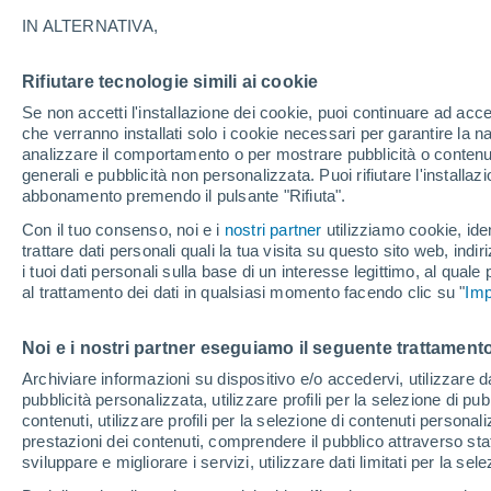
28°
IN ALTERNATIVA,
Rifiutare tecnologie simili ai cookie
30%
Se non accetti l'installazione dei cookie, puoi continuare ad acc
Temp. percepita 29°
0.2 mm
che verranno installati solo i cookie necessari per garantire la n
analizzare il comportamento o per mostrare pubblicità o contenut
generali e pubblicità non personalizzata. Puoi rifiutare l'install
abbonamento premendo il pulsante "Rifiuta".
Ultim'ora.
Luca Lombroso non vede la fine del caldo:
Con il tuo consenso, noi e i
nostri partner
utilizziamo cookie, iden
"Ferragosto 2026 potrebbe entrare nella storia
trattare dati personali quali la tua visita su questo sito web, indiri
Ecco perché."
i tuoi dati personali sulla base di un interesse legittimo, al quale
Il Meteo 1 - 7
Attualità
Mappa di pioggia
Radar di 
al trattamento dei dati in qualsiasi momento facendo clic su "
Imp
Noi e i nostri partner eseguiamo il seguente trattamento
Sabato
Domenica
Venerdì
Archiviare informazioni su dispositivo e/o accedervi, utilizzare dati
pubblicità personalizzata, utilizzare profili per la selezione di pu
15 Ago
16 Ago
14 Ago
contenuti, utilizzare profili per la selezione di contenuti personal
prestazioni dei contenuti, comprendere il pubblico attraverso stat
sviluppare e migliorare i servizi, utilizzare dati limitati per la sel