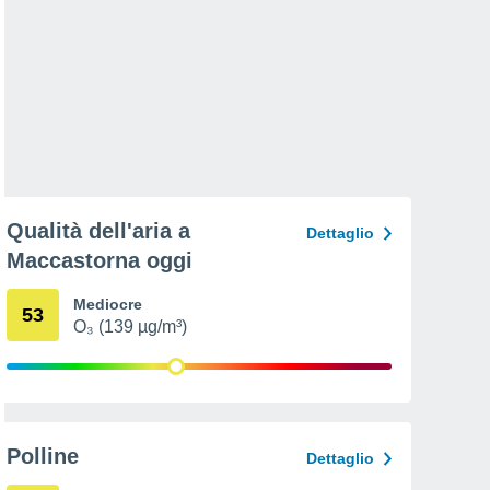
Qualità dell'aria a
Dettaglio
Maccastorna oggi
Mediocre
53
O₃ (139 µg/m³)
Polline
Dettaglio