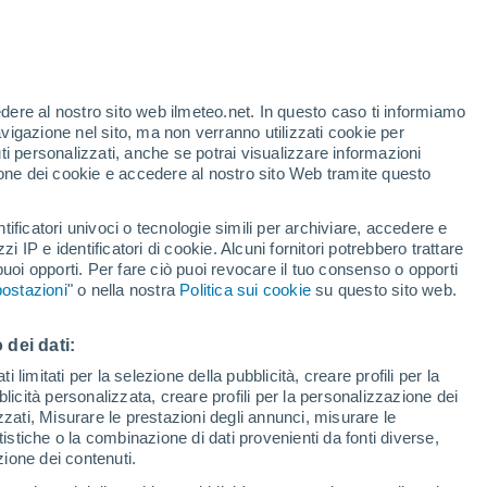
edere al nostro sito web ilmeteo.net. In questo caso ti informiamo
avigazione nel sito, ma non verranno utilizzati cookie per
i personalizzati, anche se potrai visualizzare informazioni
azione dei cookie e accedere al nostro sito Web tramite questo
tificatori univoci o tecnologie simili per archiviare, accedere e
.
zzi IP e identificatori di cookie. Alcuni fornitori potrebbero trattare
 puoi opporti. Per fare ciò puoi revocare il tuo consenso o opporti
pioggia
Satelliti
Modelli
ostazioni
" o nella nostra
Politica sui cookie
su questo sito web.
 dei dati:
Lunedì
Martedì
Mercoledì
Giovedi
 limitati per la selezione della pubblicità, creare profili per la
bblicità personalizzata, creare profili per la personalizzazione dei
17 Ago
18 Ago
19 Ago
20 Ago
izzati, Misurare le prestazioni degli annunci, misurare le
istiche o la combinazione di dati provenienti da fonti diverse,
ezione dei contenuti.