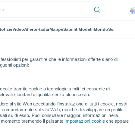
Notizie
Video
Allerte
Radar
Mappe
Satelliti
Modelli
Mondo
Sci
fessionisti per garantire che le informazioni offerte siano di
guenti opzioni:
Settimana
ccolte tramite cookie o tecnologie simili, ci consente di
n elevati standard di qualità senza alcun costo.
torna fra 8 - 14 giorni
re al sito Web accettando l'installazione di tutti i cookie, nostri
 il comportamento sul sito Web, nonché di sviluppare un profilo
...
asati su di esso. Puoi consultare maggiori informazioni nella
si momento premendo il pulsante
Impostazioni cookie
che appare
Per ora
Piogge deboli nelle prossime ore