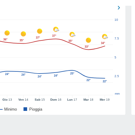
10
37°
37°
7.5
36°
35°
35°
34°
33°
5
25°
24°
24°
24°
2.5
24°
22°
22°
mm
Gio
13
Ven
14
Sab
15
Dom
16
Lun
17
Mar
18
Mer
19
Minimo
Pioggia