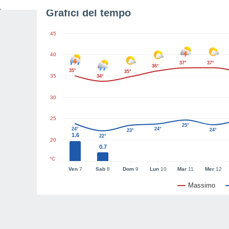
Grafici del tempo
45
40
37°
37°
36°
35°
35°
35
34°
30
25
25°
24°
24°
24°
23°
1.6
22°
20
0.7
°C
Ven
7
Sab
8
Dom
9
Lun
10
Mar
11
Mer
12
Massimo