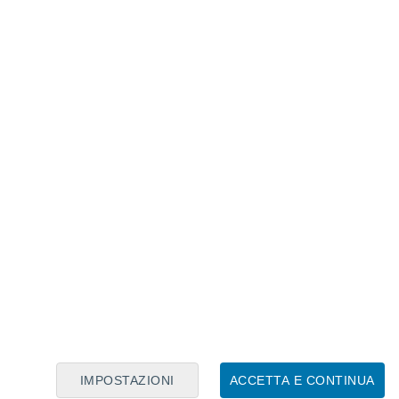
Calendario Lunare
Lun
Mar
Mer
Gio
Ven
Sab
Dom
7
8
9
10
11
12
13
14
15
16
17
18
19
20
IMPOSTAZIONI
ACCETTA E CONTINUA