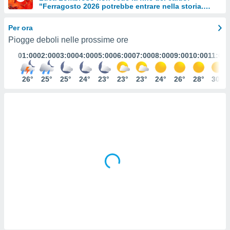
"Ferragosto 2026 potrebbe entrare nella storia.
e
Ecco perché."
Per ora
amente
Piogge deboli nelle prossime ore
cità
01:00
02:00
03:00
04:00
05:00
06:00
07:00
08:00
09:00
10:00
11:00
izzata,
ACCETTA
ulle
E
26°
25°
25°
24°
23°
23°
23°
24°
26°
28°
30°
ioni
CONTINUA
tramite
e simili,
IMPOSTAZIONI
nte di
e la
tività per
re a
ontenuti
ti
 di
senza
sto.
clic sul
 "Accetta