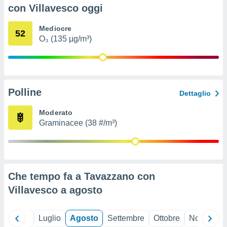
ioni
" o
con Villavesco oggi
tra
sui cookie
Mediocre
52
o sito
O₃ (135 µg/m³)
nostri
mo il
Polline
te
Dettaglio
ento dei
Moderato
Graminacee (38 #/m³)
re
ioni su
vo e/o
i,
 dati
er la
Che tempo fa a Tavazzano con
 della
Villavesco a
agosto
à, creare
r la
à
Giugno
Luglio
Agosto
Settembre
Ottobre
Novembre
izzata,