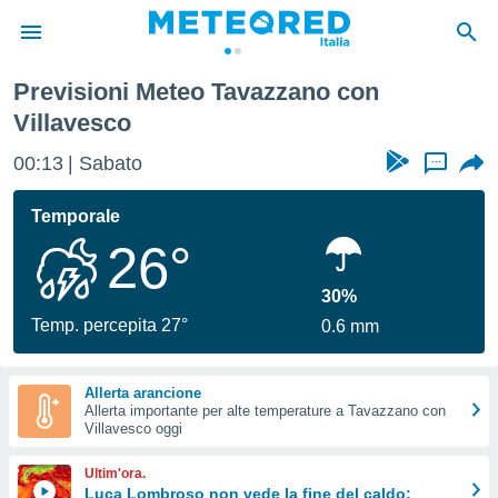
Previsioni Meteo Tavazzano con
tiva
Villavesco
rivacy
ti di
00:13
Sabato
...
net
net)
Temporale
i
 da
26°
nisti per
 che le
30%
ioni
Temp. percepita 27°
iano di
0.6 mm
È
 a
Allerta arancione
ito Web
Allerta importante per alte temperature a Tavazzano con
Villavesco oggi
do le
opzioni:
Ultim'ora.
Luca Lombroso non vede la fine del caldo:
 i