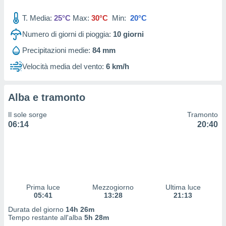
 profili
lezione
T. Media:
25°C
Max:
30°C
Min:
20°C
cità
izzata,
Numero di giorni di pioggia:
10
giorni
fili per
Precipitazioni medie:
84 mm
izzazione
Velocità media del vento:
6 km/h
nuti,
 profili
lezione
Alba e tramonto
uti
zzati,
Il sole sorge
Tramonto
 le
06:14
20:40
ni degli
 misurare
zioni dei
,
ere il
so
Prima luce
Mezzogiorno
Ultima luce
05:41
13:28
21:13
he o la
ione di
Durata del giorno
14h 26m
enienti
Tempo restante all'alba
5h 28m
diverse,