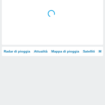
i nostri
artner
Radar di pioggia
Attualità
Mappa di pioggia
Satelliti
Mod