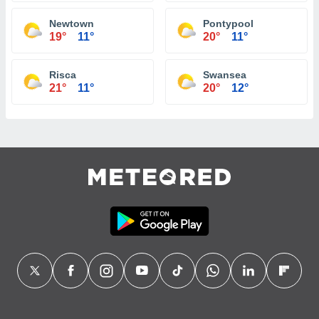
Newtown
Pontypool
19°
11°
20°
11°
Risca
Swansea
21°
11°
20°
12°