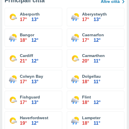
Principali città
Altre città
Aberporth
Aberystwyth
17°
13°
17°
13°
Bangor
Caernarfon
18°
12°
17°
12°
Cardiff
Carmarthen
21°
12°
20°
11°
Colwyn Bay
Dolgellau
17°
13°
18°
11°
Fishguard
Flint
17°
13°
18°
12°
Haverfordwest
Lampeter
19°
12°
18°
11°