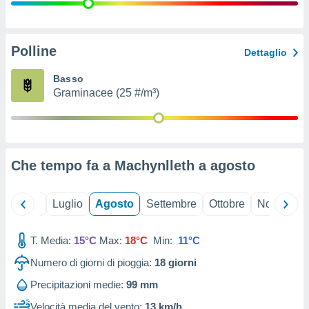
ioni
" o
tra
sui cookie
o sito
Polline
Dettaglio
Basso
nostri
Graminacee (25 #/m³)
mo il
te
ento dei
Che tempo fa a Machynlleth a
agosto
re
ioni su
vo e/o
Giugno
Luglio
Agosto
Settembre
Ottobre
Novembre
i,
 dati
er la
T. Media:
15°C
Max:
18°C
Min:
11°C
 della
Numero di giorni di pioggia:
18
giorni
à, creare
r la
Precipitazioni medie:
99 mm
à
izzata,
Velocità media del vento:
13 km/h