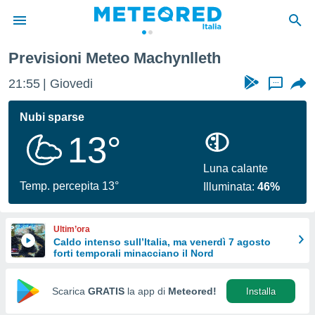
Previsioni Meteo Machynlleth
tiva
rivacy
21:55
Giovedi
...
ti di
net
Nubi sparse
net)
13°
i
 da
nisti per
Luna calante
 che le
Temp. percepita 13°
Illuminata:
46%
ioni
iano di
È
Ultim’ora
Caldo intenso sull’Italia, ma venerdì 7 agosto
 a
forti temporali minacciano il Nord
ito Web
do le
opzioni:
Scarica
GRATIS
la app di
Meteored!
Installa
 i