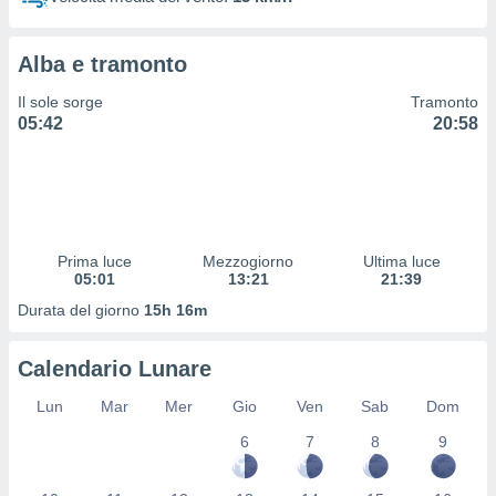
 profili
lezione
cità
Alba e tramonto
izzata,
fili per
Il sole sorge
Tramonto
05:42
20:58
izzazione
nuti,
 profili
lezione
uti
zzati,
Prima luce
Mezzogiorno
Ultima luce
 le
05:01
13:21
21:39
ni degli
 misurare
Durata del giorno
15h 16m
zioni dei
,
Calendario Lunare
ere il
Lun
Mar
Mer
Gio
Ven
Sab
Dom
so
he o la
6
7
8
9
ione di
enienti
diverse,