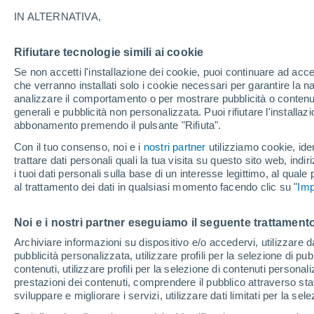
18°
IN ALTERNATIVA,
Rifiutare tecnologie simili ai cookie
Ovest
Se non accetti l'installazione dei cookie, puoi continuare ad acc
Temp. percepita 18°
11
-
25 km
che verranno installati solo i cookie necessari per garantire la n
analizzare il comportamento o per mostrare pubblicità o contenut
generali e pubblicità non personalizzata. Puoi rifiutare l'install
abbonamento premendo il pulsante "Rifiuta".
Ultim'ora.
Luca Lombroso non vede la fine del caldo:
Con il tuo consenso, noi e i
nostri partner
utilizziamo cookie, iden
"Ferragosto 2026 potrebbe entrare nella storia
trattare dati personali quali la tua visita su questo sito web, indiri
Ecco perché."
i tuoi dati personali sulla base di un interesse legittimo, al quale
Il Meteo 1 - 7
Attualità
Mappa di nuvolosità
Radar 
al trattamento dei dati in qualsiasi momento facendo clic su "
Imp
Noi e i nostri partner eseguiamo il seguente trattamento
Domani
Domenica
Oggi
Archiviare informazioni su dispositivo e/o accedervi, utilizzare dati
pubblicità personalizzata, utilizzare profili per la selezione di pu
8 Ago
9 Ago
7 Ago
contenuti, utilizzare profili per la selezione di contenuti personal
prestazioni dei contenuti, comprendere il pubblico attraverso stat
sviluppare e migliorare i servizi, utilizzare dati limitati per la sel
40%
70%