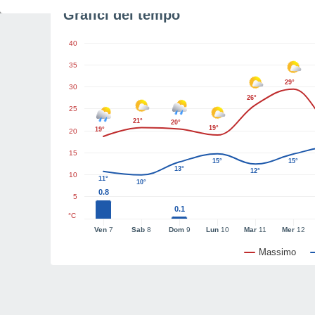
Grafici del tempo
40
35
29°
30
26°
25
21°
20°
19°
19°
20
15
15°
15°
13°
12°
10
11°
10°
0.8
5
0.1
°C
Ven
7
Sab
8
Dom
9
Lun
10
Mar
11
Mer
12
Massimo