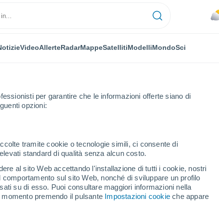
Notizie
Video
Allerte
Radar
Mappe
Satelliti
Modelli
Mondo
Sci
fessionisti per garantire che le informazioni offerte siano di
guenti opzioni:
ccolte tramite cookie o tecnologie simili, ci consente di
n elevati standard di qualità senza alcun costo.
dovey
re al sito Web accettando l'installazione di tutti i cookie, nostri
 il comportamento sul sito Web, nonché di sviluppare un profilo
...
asati su di esso. Puoi consultare maggiori informazioni nella
si momento premendo il pulsante
Impostazioni cookie
che appare
Per ora
Cielo nuvoloso nelle prossime
ore