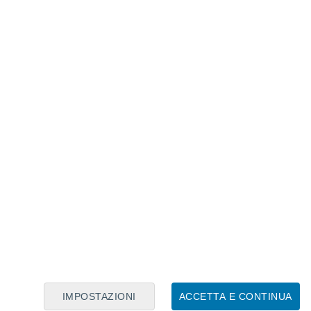
Calendario Lunare
Lun
Mar
Mer
Gio
Ven
Sab
Dom
7
8
9
10
11
12
13
14
15
16
17
18
19
20
IMPOSTAZIONI
ACCETTA E CONTINUA