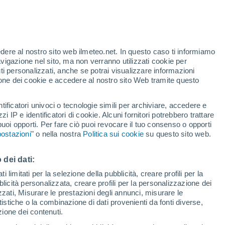
edere al nostro sito web ilmeteo.net. In questo caso ti informiamo
/h
avigazione nel sito, ma non verranno utilizzati cookie per
i personalizzati, anche se potrai visualizzare informazioni
azione dei cookie e accedere al nostro sito Web tramite questo
tificatori univoci o tecnologie simili per archiviare, accedere e
.
zzi IP e identificatori di cookie. Alcuni fornitori potrebbero trattare
 puoi opporti. Per fare ciò puoi revocare il tuo consenso o opporti
di pioggia
Satelliti
Modelli
ostazioni
" o nella nostra
Politica sui cookie
su questo sito web.
 dei dati:
Lunedì
Martedì
Mercoledì
Giovedi
 limitati per la selezione della pubblicità, creare profili per la
bblicità personalizzata, creare profili per la personalizzazione dei
10 Ago
11 Ago
12 Ago
13 Ago
izzati, Misurare le prestazioni degli annunci, misurare le
istiche o la combinazione di dati provenienti da fonti diverse,
ezione dei contenuti.