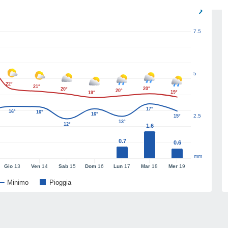
7.5
5
22°
21°
20°
20°
20°
19°
19°
17°
16°
16°
16°
2.5
15°
13°
12°
1.6
0.7
0.6
mm
Gio
13
Ven
14
Sab
15
Dom
16
Lun
17
Mar
18
Mer
19
Minimo
Pioggia