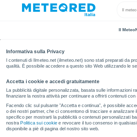
Il Meteo
Informativa sulla Privacy
I contenuti di Ilmeteo.net (ilmeteo.net) sono stati preparati da pro
qualità. È possibile accedere a questo sito Web utilizzando le se
Accetta i cookie e accedi gratuitamente
Home
Regno Unito
Galles
Aberdovey
La pubblicità digitale personalizzata, basata sulle informazioni ra
finanziare la nostra attività per continuare a offrirti contenuti co
Previsioni Meteo Aber
Facendo clic sul pulsante "Accetta e continua", è possibile accede
o dei nostri partner, che ci consentono di tracciare e analizzare
16:45
Venerdì
specifico per mostrarti la pubblicità o contenuti personalizzati b
nostra
Politica sui cookie
e revocare il tuo consenso in qualsia
disponibile a piè di pagina del nostro sito web.
Parzialmente nuvoloso