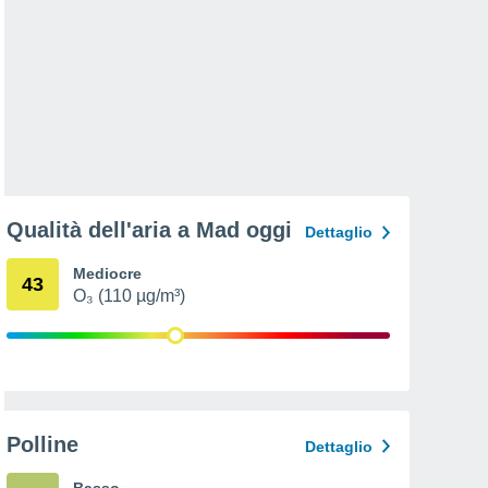
Qualità dell'aria a Mad oggi
Dettaglio
Mediocre
43
O₃ (110 µg/m³)
Polline
Dettaglio
Basso