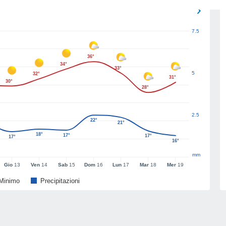
7.5
36°
34°
33°
5
32°
31°
30°
28°
2.5
22°
21°
18°
17°
17°
17°
16°
mm
Gio
13
Ven
14
Sab
15
Dom
16
Lun
17
Mar
18
Mer
19
Minimo
Precipitazioni