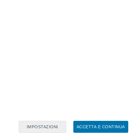
Calendario Lunare
Lun
Mar
Mer
Gio
Ven
Sab
Dom
7
8
9
10
11
12
13
14
15
16
17
18
19
20
IMPOSTAZIONI
ACCETTA E CONTINUA