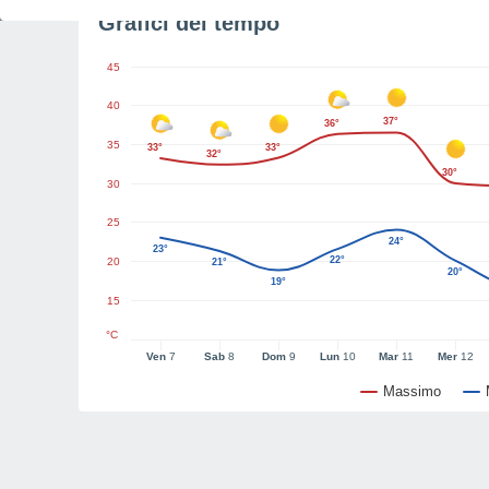
Grafici del tempo
45
40
37°
36°
35
33°
33°
32°
30°
30
25
24°
23°
22°
20
21°
20°
19°
15
°C
Ven
7
Sab
8
Dom
9
Lun
10
Mar
11
Mer
12
Massimo