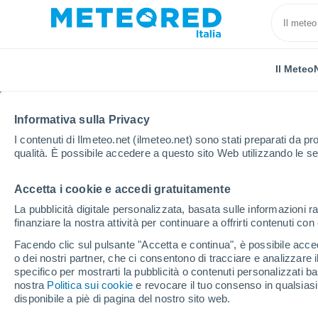
Il Meteo
Informativa sulla Privacy
I contenuti di Ilmeteo.net (ilmeteo.net) sono stati preparati da pro
qualità. È possibile accedere a questo sito Web utilizzando le se
Accetta i cookie e accedi gratuitamente
Home
Slovacchia
Regione di Trnava
Mad
La pubblicità digitale personalizzata, basata sulle informazioni ra
finanziare la nostra attività per continuare a offrirti contenuti co
Previsioni Meteo Mad
Facendo clic sul pulsante "Accetta e continua", è possibile accede
o dei nostri partner, che ci consentono di tracciare e analizzare
11:16
Venerdì
specifico per mostrarti la pubblicità o contenuti personalizzati b
nostra
Politica sui cookie
e revocare il tuo consenso in qualsia
disponibile a piè di pagina del nostro sito web.
Nubi sparse