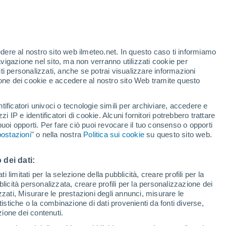
t
edere al nostro sito web ilmeteo.net. In questo caso ti informiamo
/h
avigazione nel sito, ma non verranno utilizzati cookie per
i personalizzati, anche se potrai visualizzare informazioni
azione dei cookie e accedere al nostro sito Web tramite questo
tificatori univoci o tecnologie simili per archiviare, accedere e
zzi IP e identificatori di cookie. Alcuni fornitori potrebbero trattare
 puoi opporti. Per fare ciò puoi revocare il tuo consenso o opporti
di pioggia
Satelliti
Modelli
ostazioni
" o nella nostra
Politica sui cookie
su questo sito web.
 dei dati:
Lunedì
Martedì
Mercoledì
Giovedi
 limitati per la selezione della pubblicità, creare profili per la
bblicità personalizzata, creare profili per la personalizzazione dei
10 Ago
11 Ago
12 Ago
13 Ago
izzati, Misurare le prestazioni degli annunci, misurare le
istiche o la combinazione di dati provenienti da fonti diverse,
ezione dei contenuti.