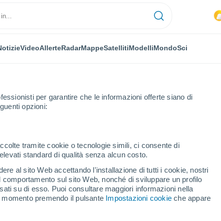
Notizie
Video
Allerte
Radar
Mappe
Satelliti
Modelli
Mondo
Sci
fessionisti per garantire che le informazioni offerte siano di
guenti opzioni:
ccolte tramite cookie o tecnologie simili, ci consente di
n elevati standard di qualità senza alcun costo.
re al sito Web accettando l'installazione di tutti i cookie, nostri
 il comportamento sul sito Web, nonché di sviluppare un profilo
...
asati su di esso. Puoi consultare maggiori informazioni nella
si momento premendo il pulsante
Impostazioni cookie
che appare
Per ora
Intervalli nuvolosi nelle prossime
ore