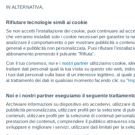
28°
IN ALTERNATIVA,
Rifiutare tecnologie simili ai cookie
Nord-oves
Se non accetti l'installazione dei cookie, puoi continuare ad acc
Temp. percepita 29°
20
-
40 km
che verranno installati solo i cookie necessari per garantire la n
analizzare il comportamento o per mostrare pubblicità o contenut
generali e pubblicità non personalizzata. Puoi rifiutare l'install
abbonamento premendo il pulsante "Rifiuta".
Ultim'ora.
L’estate non cambia rotta: caldo fino a metà
Con il tuo consenso, noi e i
nostri partner
utilizziamo cookie, iden
agosto, svolta possibile solo a fine mese
trattare dati personali quali la tua visita su questo sito web, indiri
i tuoi dati personali sulla base di un interesse legittimo, al quale
Il Meteo 1 - 7
Attualità
Mappa di nuvolosità
Radar 
al trattamento dei dati in qualsiasi momento facendo clic su "
Imp
Noi e i nostri partner eseguiamo il seguente trattamento
Domani
Domenica
Oggi
Archiviare informazioni su dispositivo e/o accedervi, utilizzare dati
pubblicità personalizzata, utilizzare profili per la selezione di pu
8 Ago
9 Ago
7 Ago
contenuti, utilizzare profili per la selezione di contenuti personal
prestazioni dei contenuti, comprendere il pubblico attraverso stat
sviluppare e migliorare i servizi, utilizzare dati limitati per la sel