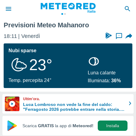
Previsioni Meteo Mahanoro
tiva
rivacy
18:11
Venerdì
...
ti di
net
Nubi sparse
net)
23°
i
 da
nisti per
Luna calante
 che le
Temp. percepita 24°
Illuminata:
36%
ioni
iano di
È
Ultim'ora.
Luca Lombroso non vede la fine del caldo:
 a
"Ferragosto 2026 potrebbe entrare nella storia.
ito Web
Ecco perché."
do le
opzioni:
Scarica
GRATIS
la app di
Meteored!
Installa
 i