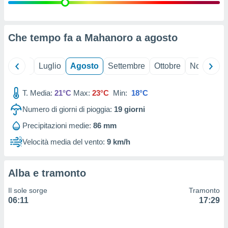
ioni
" o
tra
sui cookie
o sito
Che tempo fa a Mahanoro a
agosto
nostri
Giugno
Luglio
Agosto
Settembre
Ottobre
Novembre
mo il
T. Media:
21°C
Max:
23°C
Min:
18°C
te
ento dei
Numero di giorni di pioggia:
19
giorni
Precipitazioni medie:
86 mm
re
ioni su
Velocità media del vento:
9 km/h
vo e/o
i,
 dati
Alba e tramonto
er la
 della
Il sole sorge
Tramonto
à, creare
06:11
17:29
r la
à
izzata,