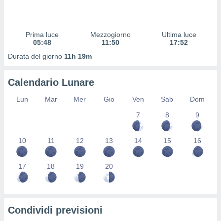
 profili
lezione
cità
izzata,
Prima luce
Mezzogiorno
Ultima luce
fili per
05:48
11:50
17:52
Durata del giorno
11h 19m
izzazione
nuti,
 profili
Calendario Lunare
lezione
uti
Lun
Mar
Mer
Gio
Ven
Sab
Dom
zzati,
7
8
9
 le
ni degli
 misurare
10
11
12
13
14
15
16
zioni dei
,
ere il
17
18
19
20
so
he o la
ione di
Condividi previsioni
enienti
diverse,