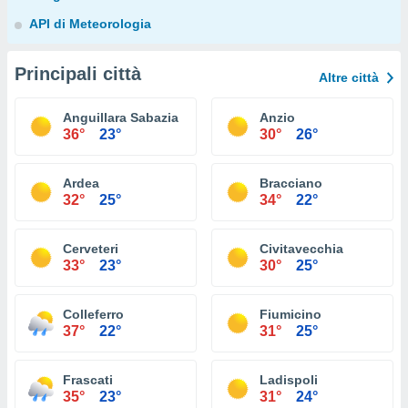
API di Meteorologia
Principali città
Altre città
Anguillara Sabazia
Anzio
36°
23°
30°
26°
Ardea
Bracciano
32°
25°
34°
22°
Cerveteri
Civitavecchia
33°
23°
30°
25°
Colleferro
Fiumicino
37°
22°
31°
25°
Frascati
Ladispoli
35°
23°
31°
24°