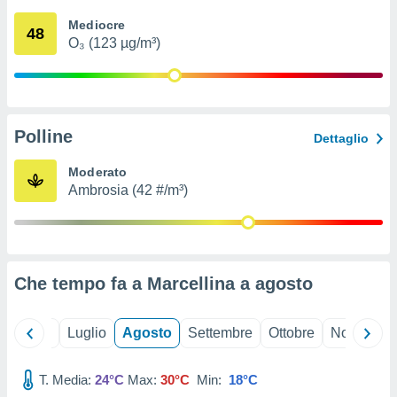
ioni
" o
Mediocre
tra
48
O₃ (123 µg/m³)
sui cookie
o sito
nostri
Polline
Dettaglio
mo il
te
Moderato
ento dei
Ambrosia (42 #/m³)
re
ioni su
vo e/o
i,
Che tempo fa a Marcellina a
agosto
 dati
er la
 della
Giugno
Luglio
Agosto
Settembre
Ottobre
Novembre
à, creare
r la
à
T. Media:
24°C
Max:
30°C
Min:
18°C
izzata,