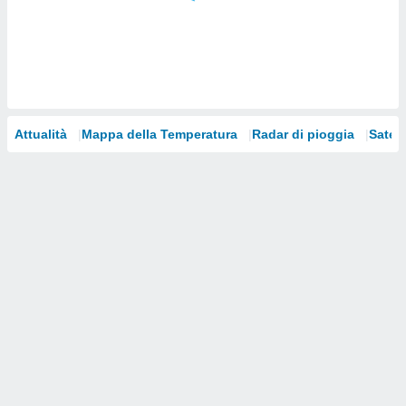
i nostri
artner
Attualità
Mappa della Temperatura
Radar di pioggia
Satelli