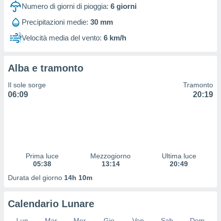
 profili
Numero di giorni di pioggia:
6
giorni
lezione
Precipitazioni medie:
30 mm
cità
izzata,
Velocità media del vento:
6 km/h
fili per
izzazione
Alba e tramonto
nuti,
 profili
Il sole sorge
Tramonto
lezione
06:09
20:19
uti
zzati,
 le
ni degli
 misurare
zioni dei
,
Prima luce
Mezzogiorno
Ultima luce
05:38
13:14
20:49
ere il
Durata del giorno
14h 10m
so
he o la
ione di
Calendario Lunare
enienti
diverse,
Lun
Mar
Mer
Gio
Ven
Sab
Dom