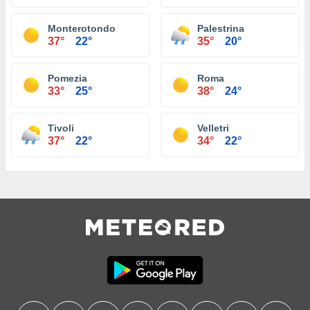
Monterotondo
Palestrina
37°
22°
35°
20°
Pomezia
Roma
33°
25°
38°
24°
Tivoli
Velletri
37°
22°
34°
22°