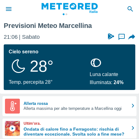
Previsioni Meteo Marcellina
tiva
rivacy
21:06
Sabato
...
ti di
net
Cielo sereno
net)
28°
i
 da
nisti per
Luna calante
 che le
Temp. percepita 28°
Illuminata:
24%
ioni
iano di
È
Allerta rossa
 a
Allerta massima per alte temperature a Marcellina oggi
ito Web
do le
Ultim'ora.
opzioni:
Ondata di calore fino a Ferragosto: rischia di
diventare eccezionale. Svolta solo a fine mese?
 i