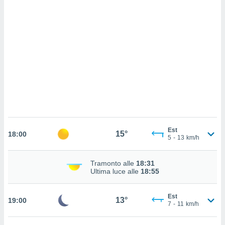
ettando
zione di
okie,
dei nostri
che ci
no di
 e
e il
amento
 Web,
i
re un
pecifico
arti la
Est
15°
18:00
à o
5
-
13
km/h
i
zzati
Tramonto alle
18:31
 di esso.
Ultima luce alle
18:55
sultare
oni nella
Est
13°
19:00
7
-
11
km/h
sui cookie
e il tuo