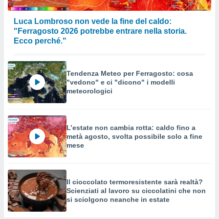
a su
ito web,
IP e
Luca Lombroso non vede la fine del caldo:
tori di
"Ferragosto 2026 potrebbe entrare nella storia.
Alcuni
Ecco perché."
ro
 tuoi dati
Tendenza Meteo per Ferragosto: cosa
 sulla
"vedono" e ci "dicono" i modelli
un
meteorologici
e
, al quale
rti. Per
puoi
L’estate non cambia rotta: caldo fino a
il tuo
metà agosto, svolta possibile solo a fine
o o
mese
l
nto dei
ualsiasi
 facendo
Il cioccolato termoresistente sarà realtà?
Scienziati al lavoro su ciccolatini che non
ioni
" o
si sciolgono neanche in estate
tra
sui cookie