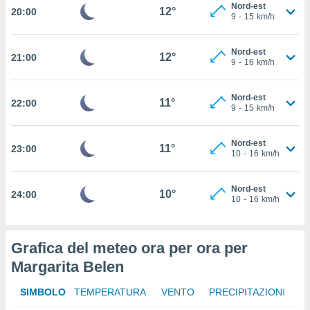
Nord-est
 in
12°
20:00
9
-
15
km/h
o
 il
Nord-est
12°
21:00
9
-
16
km/h
azioni
kie
Nord-est
11°
re
22:00
9
-
15
km/h
le a piè
 del
to web.
Nord-est
11°
23:00
10
-
16
km/h
ATIVA,
Nord-est
10°
24:00
10
-
16
km/h
e
gie
i cookie
Grafica del meteo ora per ora per
ccetti
Margarita Belen
zione dei
puoi
SIMBOLO
TEMPERATURA
VENTO
PRECIPITAZIONI
re ad
 al