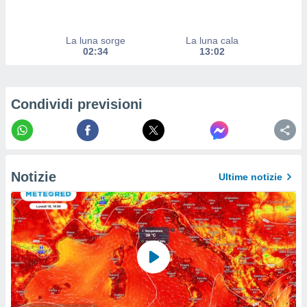
izzata.
utare
zione dei
La luna sorge
La luna cala
02:34
13:02
 al
ito Web
questo
ento
Condividi previsioni
 il
o
, noi e i
Notizie
Ultime notizie
rtner
mo
tori
o
e simili
viare,
 e
ati
 quali la