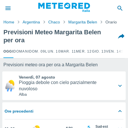
tiva
rivacy
Home
Argentina
Chaco
Margarita Belen
Orario
ti di
net
Previsioni Meteo Margarita Belen
net)
per ora
i
 da
nisti per
OGGI
DOMANI
DOM. 09
LUN. 10
MAR. 11
MER. 12
GIO. 13
VEN. 14
SAB
 che le
ioni
Previsioni meteo ora per ora a Margarita Belen
iano di
È
Venerdì, 07 agosto
Pioggia debole con cielo parzialmente
 a
nuvoloso
ito Web
Alba
do le
opzioni:
 i
Ore precedenti
e
Sud-est
amente