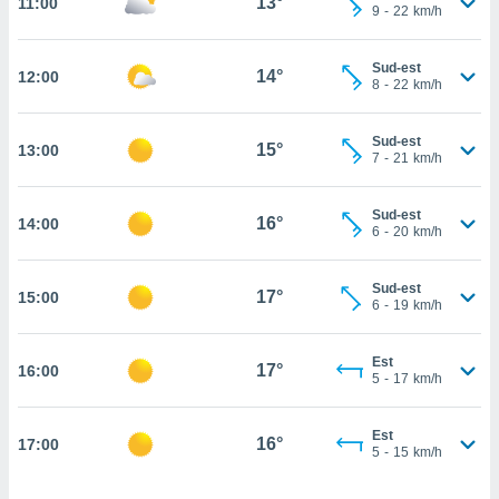
13°
11:00
9
-
22
km/h
cità
Sud-est
izzata,
14°
12:00
ACCETTA
8
-
22
km/h
ulle
E
ioni
CONTINUA
tramite
Sud-est
15°
13:00
7
-
21
km/h
e simili,
IMPOSTAZIONI
nte di
Sud-est
e la
16°
14:00
6
-
20
km/h
tività per
re a
ontenuti
Sud-est
17°
15:00
ti
6
-
19
km/h
 di
senza
Est
sto.
17°
16:00
5
-
17
km/h
clic sul
 "Accetta
Est
16°
a", è
17:00
5
-
15
km/h
al sito