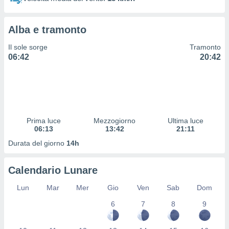
 profili
lezione
cità
Alba e tramonto
izzata,
fili per
Il sole sorge
Tramonto
06:42
20:42
izzazione
nuti,
 profili
lezione
uti
zzati,
Prima luce
Mezzogiorno
Ultima luce
 le
06:13
13:42
21:11
ni degli
 misurare
Durata del giorno
14h
zioni dei
,
Calendario Lunare
ere il
Lun
Mar
Mer
Gio
Ven
Sab
Dom
so
he o la
6
7
8
9
ione di
enienti
diverse,