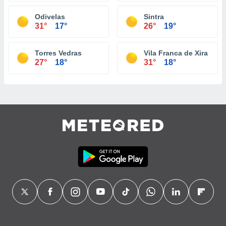
Odivelas
Sintra
31°
17°
26°
19°
Torres Vedras
Vila Franca de Xira
27°
18°
31°
18°