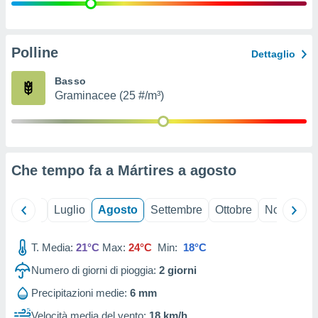
ioni
" o
tra
sui cookie
o sito
Polline
Dettaglio
Basso
nostri
Graminacee (25 #/m³)
mo il
te
ento dei
Che tempo fa a Mártires a
agosto
re
ioni su
vo e/o
Giugno
Luglio
Agosto
Settembre
Ottobre
Novembre
i,
 dati
er la
T. Media:
21°C
Max:
24°C
Min:
18°C
 della
Numero di giorni di pioggia:
2
giorni
à, creare
r la
Precipitazioni medie:
6 mm
à
izzata,
Velocità media del vento:
18 km/h