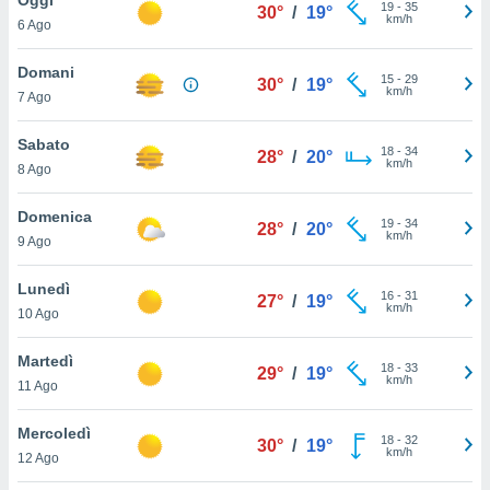
a", è
19
-
35
30°
/
19°
km/h
6 Ago
al sito
ettando
Domani
15
-
29
30°
/
19°
zione di
km/h
7 Ago
okie,
dei nostri
Sabato
18
-
34
che ci
28°
/
20°
km/h
8 Ago
no di
 e
e il
Domenica
19
-
34
28°
/
20°
amento
km/h
9 Ago
 Web,
i
Lunedì
16
-
31
re un
27°
/
19°
km/h
10 Ago
pecifico
arti la
Martedì
à o
18
-
33
29°
/
19°
km/h
i
11 Ago
zzati
 di esso.
Mercoledì
18
-
32
sultare
30°
/
19°
km/h
12 Ago
oni nella