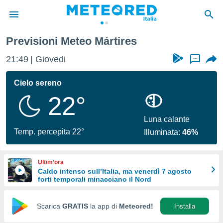
Previsioni Meteo Mártires
tiva
rivacy
21:49
Giovedi
...
ti di
net
Cielo sereno
net)
22°
i
 da
nisti per
Luna calante
 che le
Temp. percepita 22°
Illuminata:
46%
ioni
iano di
È
Ultim’ora
Caldo intenso sull’Italia, ma venerdì 7 agosto
 a
forti temporali minacciano il Nord
ito Web
do le
opzioni:
Scarica
GRATIS
la app di
Meteored!
Installa
 i