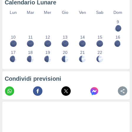
Calendario Lunare
re e
e i
Lun
Mar
Mer
Gio
Ven
Sab
Dom
tilizzare
9
ati per la
e dei
.
10
11
12
13
14
15
16
izzazione
17
18
19
20
21
22
azione
o la
e del
vo,
Condividi previsioni
à e
i
zzati,
one delle
ni dei
 e degli
 ricerche
ico,
di