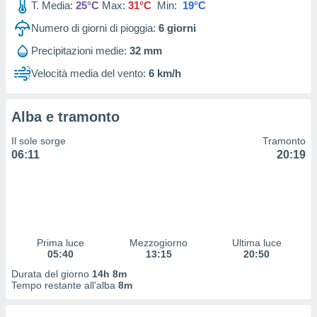
T. Media:
25°C
Max:
31°C
Min:
19°C
 profili
lezione
Numero di giorni di pioggia:
6
giorni
cità
izzata,
Precipitazioni medie:
32 mm
fili per
Velocità media del vento:
6 km/h
izzazione
nuti,
 profili
Alba e tramonto
lezione
Il sole sorge
Tramonto
uti
06:11
20:19
zzati,
 le
ni degli
 misurare
zioni dei
,
ere il
Prima luce
Mezzogiorno
Ultima luce
05:40
13:15
20:50
so
Durata del giorno
14h 8m
he o la
Tempo restante all'alba
8m
ione di
enienti
diverse,