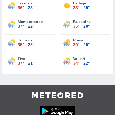
Frascati
Ladispoli
36°
23°
33°
25°
Monterotondo
Palestrina
37°
22°
35°
20°
Pomezia
Roma
35°
25°
39°
25°
Tivoli
Velletri
37°
21°
34°
22°