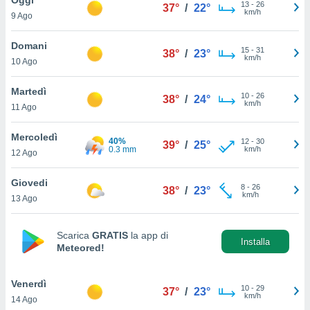
a", è
13
-
26
37°
/
22°
km/h
9 Ago
al sito
ettando
Domani
15
-
31
38°
/
23°
zione di
km/h
10 Ago
okie,
dei nostri
Martedì
10
-
26
che ci
38°
/
24°
km/h
11 Ago
no di
 e
e il
Mercoledì
40%
12
-
30
39°
/
25°
amento
0.3 mm
km/h
12 Ago
 Web,
i
Giovedi
8
-
26
re un
38°
/
23°
km/h
13 Ago
pecifico
arti la
à o
Scarica
GRATIS
la app di
i
Installa
Meteored!
zzati
 di esso.
sultare
Venerdì
10
-
29
37°
/
23°
km/h
14 Ago
oni nella