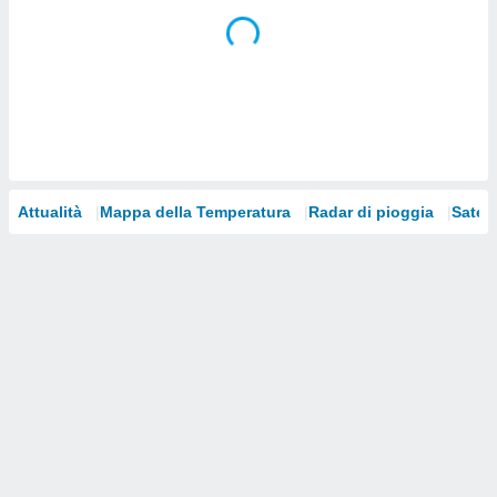
i nostri
artner
Attualità
Mappa della Temperatura
Radar di pioggia
Satelli