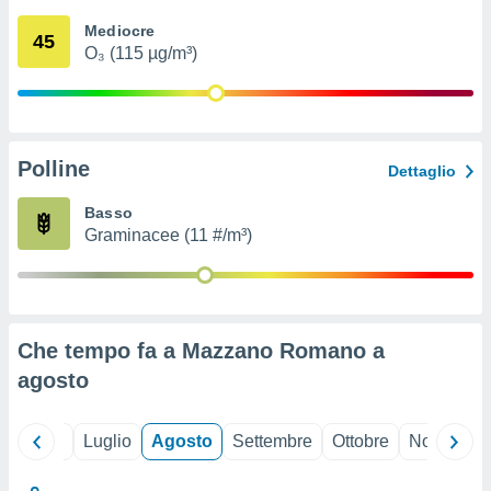
ioni
" o
Mediocre
tra
45
O₃ (115 µg/m³)
sui cookie
o sito
nostri
Polline
Dettaglio
mo il
te
Basso
ento dei
Graminacee (11 #/m³)
re
ioni su
vo e/o
i,
Che tempo fa a Mazzano Romano a
 dati
er la
agosto
 della
à, creare
r la
Giugno
Luglio
Agosto
Settembre
Ottobre
Novembre
à
izzata,