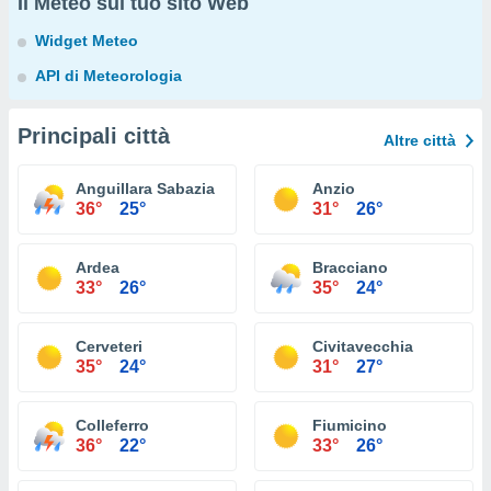
Il Meteo sul tuo sito Web
Widget Meteo
API di Meteorologia
Principali città
Altre città
Anguillara Sabazia
Anzio
36°
25°
31°
26°
Ardea
Bracciano
33°
26°
35°
24°
Cerveteri
Civitavecchia
35°
24°
31°
27°
Colleferro
Fiumicino
36°
22°
33°
26°