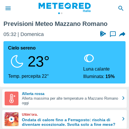
Previsioni Meteo Mazzano Romano
tiva
rivacy
05:33
Domenica
...
ti di
net
Cielo sereno
net)
23°
i
 da
nisti per
Luna calante
 che le
Temp. percepita 22°
Illuminata:
15%
ioni
iano di
È
Allerta rossa
Allerta massima per alte temperature a Mazzano Romano
 a
oggi
ito Web
do le
Ultim'ora.
opzioni:
Ondata di calore fino a Ferragosto: rischia di
diventare eccezionale. Svolta solo a fine mese?
 i