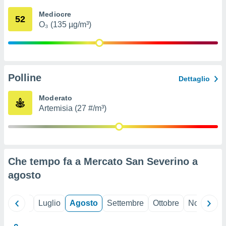
ioni
" o
Mediocre
tra
52
O₃ (135 µg/m³)
sui cookie
o sito
nostri
Polline
Dettaglio
mo il
te
Moderato
ento dei
Artemisia (27 #/m³)
re
ioni su
vo e/o
i,
Che tempo fa a Mercato San Severino a
 dati
er la
agosto
 della
à, creare
r la
Giugno
Luglio
Agosto
Settembre
Ottobre
Novembre
à
izzata,