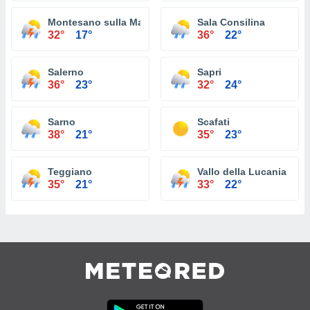
Montesano sulla Marcellana
Sala Consilina
32°
17°
36°
22°
Salerno
Sapri
36°
23°
32°
24°
Sarno
Scafati
38°
21°
35°
23°
Teggiano
Vallo della Lucania
35°
21°
33°
22°