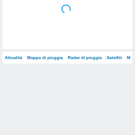
i nostri
artner
Attualità
Mappa di pioggia
Radar di pioggia
Satelliti
Mod