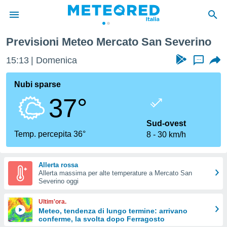
Previsioni Meteo Mercato San Severino
tiva
rivacy
15:13
Domenica
...
ti di
net
Nubi sparse
net)
37°
i
 da
nisti per
Sud-ovest
 che le
Temp. percepita 36°
8
30 km/h
ioni
iano di
È
Allerta rossa
Allerta massima per alte temperature a Mercato San
 a
Severino oggi
ito Web
do le
Ultim'ora.
opzioni:
Meteo, tendenza di lungo termine: arrivano
conferme, la svolta dopo Ferragosto
 i