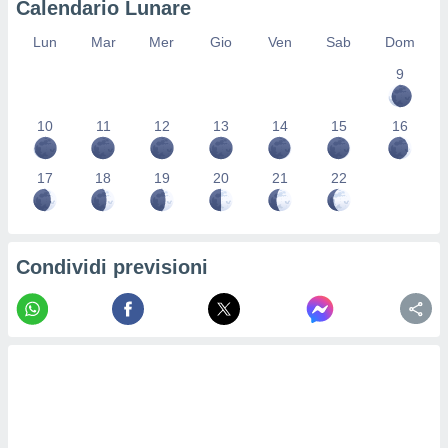
Calendario Lunare
re e
e i
Lun
Mar
Mer
Gio
Ven
Sab
Dom
tilizzare
9
ati per la
e dei
.
10
11
12
13
14
15
16
izzazione
17
18
19
20
21
22
azione
o la
e del
vo,
Condividi previsioni
à e
i
zzati,
one delle
ni dei
 e degli
 ricerche
ico,
di