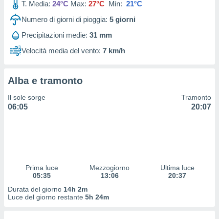
T. Media:
24°C
Max:
27°C
Min:
21°C
 profili
lezione
Numero di giorni di pioggia:
5
giorni
cità
izzata,
Precipitazioni medie:
31 mm
fili per
Velocità media del vento:
7 km/h
izzazione
nuti,
 profili
Alba e tramonto
lezione
Il sole sorge
Tramonto
uti
06:05
20:07
zzati,
 le
ni degli
 misurare
zioni dei
,
ere il
Prima luce
Mezzogiorno
Ultima luce
05:35
13:06
20:37
so
Durata del giorno
14h 2m
he o la
Luce del giorno restante
5h 24m
ione di
enienti
diverse,