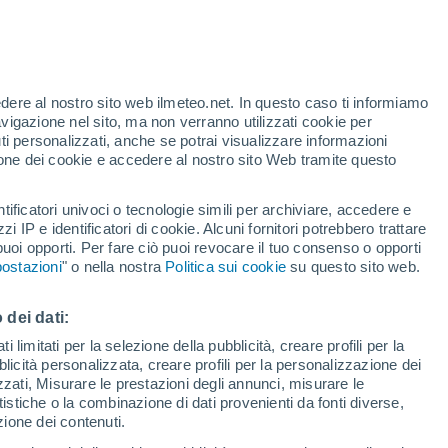
Allerta gialla
Allerta moderata per alte
temperature a Metsovo oggi
te
edere al nostro sito web ilmeteo.net. In questo caso ti informiamo
47%
avigazione nel sito, ma non verranno utilizzati cookie per
i personalizzati, anche se potrai visualizzare informazioni
azione dei cookie e accedere al nostro sito Web tramite questo
tificatori univoci o tecnologie simili per archiviare, accedere e
sità
zzi IP e identificatori di cookie. Alcuni fornitori potrebbero trattare
 puoi opporti. Per fare ciò puoi revocare il tuo consenso o opporti
adar di pioggia
Satelliti
Modelli
ostazioni
" o nella nostra
Politica sui cookie
su questo sito web.
 dei dati:
omenica
Lunedì
Martedì
Mercoledì
 limitati per la selezione della pubblicità, creare profili per la
bblicità personalizzata, creare profili per la personalizzazione dei
9 Ago
10 Ago
11 Ago
12 Ago
izzati, Misurare le prestazioni degli annunci, misurare le
istiche o la combinazione di dati provenienti da fonti diverse,
ezione dei contenuti.
80%
80%