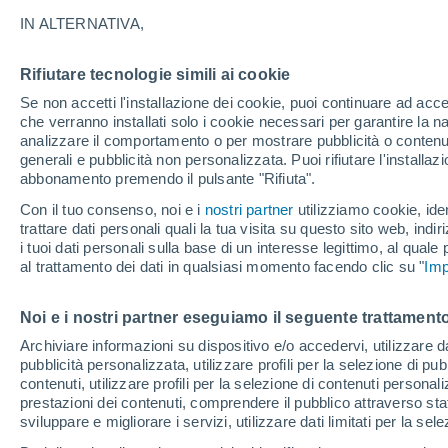
17°
IN ALTERNATIVA,
Rifiutare tecnologie simili ai cookie
Luna calan
Se non accetti l'installazione dei cookie, puoi continuare ad acc
Illuminata:
Temp. percepita 17°
che verranno installati solo i cookie necessari per garantire la n
analizzare il comportamento o per mostrare pubblicità o contenut
generali e pubblicità non personalizzata. Puoi rifiutare l'install
abbonamento premendo il pulsante "Rifiuta".
Ultim'ora.
L'Organizzazione Meteorologica Mondiale
Con il tuo consenso, noi e i
nostri partner
utilizziamo cookie, iden
conferma: "El Niño sta raggiungendo un'inten
trattare dati personali quali la tua visita su questo sito web, indiri
mai vista da diversi anni
i tuoi dati personali sulla base di un interesse legittimo, al quale
Il Meteo 1 - 7
Attualità
Mappa della Temperatura
R
al trattamento dei dati in qualsiasi momento facendo clic su "
Imp
Noi e i nostri partner eseguiamo il seguente trattamento
Domani
Sabato
D
Oggi
Archiviare informazioni su dispositivo e/o accedervi, utilizzare dati
pubblicità personalizzata, utilizzare profili per la selezione di pu
7 Ago
8 Ago
6 Ago
contenuti, utilizzare profili per la selezione di contenuti personal
prestazioni dei contenuti, comprendere il pubblico attraverso stat
sviluppare e migliorare i servizi, utilizzare dati limitati per la sel
30%
50%