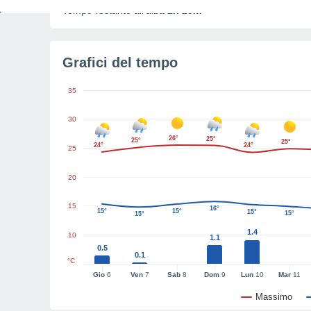
Tempo restante all'alba
2h 29m
Grafici del tempo
35
30
26°
25°
25°
25°
24°
24°
25
20
15
16°
15°
15°
15°
15°
15°
1.4
10
1.1
0.5
0.1
°C
Gio
6
Ven
7
Sab
8
Dom
9
Lun
10
Mar
11
Massimo