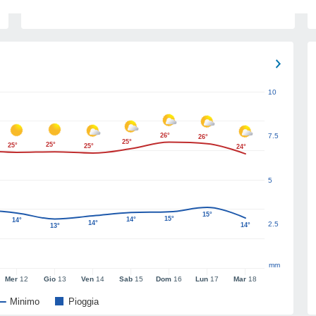
10
26°
7.5
26°
25°
25°
25°
25°
24°
5
15°
15°
14°
14°
14°
2.5
14°
13°
mm
Mer
12
Gio
13
Ven
14
Sab
15
Dom
16
Lun
17
Mar
18
Minimo
Pioggia