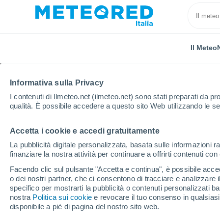
Il Meteo
Informativa sulla Privacy
I contenuti di Ilmeteo.net (ilmeteo.net) sono stati preparati da pro
qualità. È possibile accedere a questo sito Web utilizzando le se
Accetta i cookie e accedi gratuitamente
Home
Grecia
Epiro
Metsovo
La pubblicità digitale personalizzata, basata sulle informazioni ra
finanziare la nostra attività per continuare a offrirti contenuti co
Previsioni Meteo Mets
Facendo clic sul pulsante "Accetta e continua", è possibile accede
o dei nostri partner, che ci consentono di tracciare e analizzare
03:40
Giovedi
specifico per mostrarti la pubblicità o contenuti personalizzati b
nostra
Politica sui cookie
e revocare il tuo consenso in qualsia
disponibile a piè di pagina del nostro sito web.
Cielo sereno