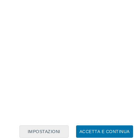
Calendario Lunare
Lun
Mar
Mer
Gio
Ven
Sab
Dom
6
7
8
9
10
11
12
13
14
15
16
17
18
19
IMPOSTAZIONI
ACCETTA E CONTINUA