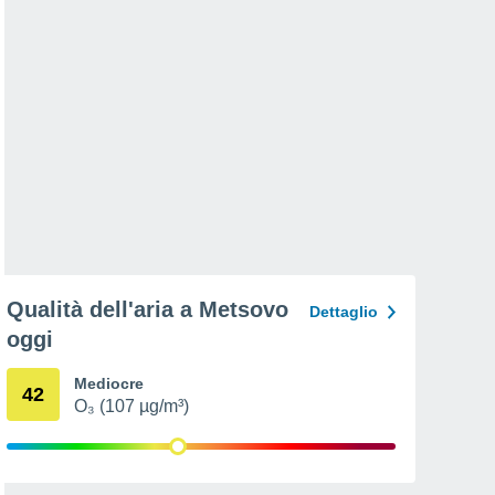
Qualità dell'aria a Metsovo
Dettaglio
oggi
Mediocre
42
O₃ (107 µg/m³)