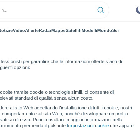
Notizie
Video
Allerte
Radar
Mappe
Satelliti
Modelli
Mondo
Sci
fessionisti per garantire che le informazioni offerte siano di
guenti opzioni:
ccolte tramite cookie o tecnologie simili, ci consente di
n elevati standard di qualità senza alcun costo.
ovo
re al sito Web accettando l'installazione di tutti i cookie, nostri
 il comportamento sul sito Web, nonché di sviluppare un profilo
...
asati su di esso. Puoi consultare maggiori informazioni nella
si momento premendo il pulsante
Impostazioni cookie
che appare
Per ora
Cielo sereno nelle prossime ore