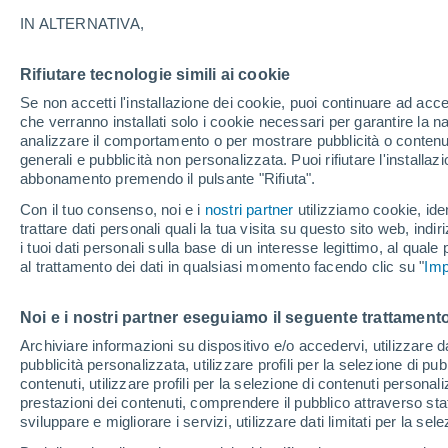
21°
IN ALTERNATIVA,
Rifiutare tecnologie simili ai cookie
Sud-oves
Se non accetti l'installazione dei cookie, puoi continuare ad acc
Temp. percepita 21°
8
-
22 km/
che verranno installati solo i cookie necessari per garantire la n
analizzare il comportamento o per mostrare pubblicità o contenut
generali e pubblicità non personalizzata. Puoi rifiutare l'install
abbonamento premendo il pulsante "Rifiuta".
Ultim'ora.
Ondata di calore fino a Ferragosto: rischia di
Con il tuo consenso, noi e i
nostri partner
utilizziamo cookie, iden
diventare eccezionale. Svolta solo a fine mes
trattare dati personali quali la tua visita su questo sito web, indiri
i tuoi dati personali sulla base di un interesse legittimo, al quale
Il Meteo 1 - 7
Attualità
Mappa di nuvolosità
Radar 
al trattamento dei dati in qualsiasi momento facendo clic su "
Imp
Noi e i nostri partner eseguiamo il seguente trattamento
Domani
Lunedì
Oggi
Archiviare informazioni su dispositivo e/o accedervi, utilizzare dati
pubblicità personalizzata, utilizzare profili per la selezione di pu
9 Ago
10 Ago
8 Ago
contenuti, utilizzare profili per la selezione di contenuti personal
prestazioni dei contenuti, comprendere il pubblico attraverso stat
sviluppare e migliorare i servizi, utilizzare dati limitati per la sel
90%