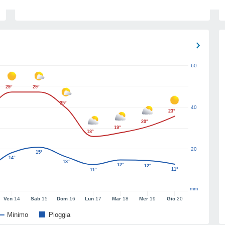
60
29°
29°
25°
40
23°
20°
19°
18°
20
15°
14°
13°
12°
12°
11°
11°
mm
Ven
14
Sab
15
Dom
16
Lun
17
Mar
18
Mer
19
Gio
20
Minimo
Pioggia