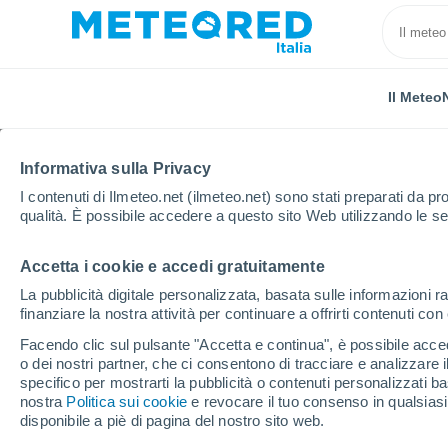
Il Meteo
Informativa sulla Privacy
I contenuti di Ilmeteo.net (ilmeteo.net) sono stati preparati da pro
qualità. È possibile accedere a questo sito Web utilizzando le se
Accetta i cookie e accedi gratuitamente
Home
Germania
Schleswig-Holstein
Mettenhof
La pubblicità digitale personalizzata, basata sulle informazioni ra
finanziare la nostra attività per continuare a offrirti contenuti co
Previsioni Meteo Mette
Facendo clic sul pulsante "Accetta e continua", è possibile accede
o dei nostri partner, che ci consentono di tracciare e analizzare
15:55
Sabato
specifico per mostrarti la pubblicità o contenuti personalizzati b
nostra
Politica sui cookie
e revocare il tuo consenso in qualsia
disponibile a piè di pagina del nostro sito web.
Parzialmente nuvoloso