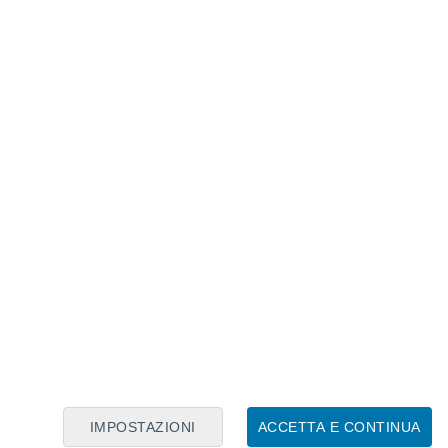
Calendario Lunare
Lun
Mar
Mer
Gio
Ven
Sab
Dom
8
9
10
11
12
13
14
15
16
17
18
19
20
21
IMPOSTAZIONI
ACCETTA E CONTINUA