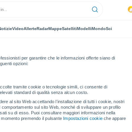
Notizie
Video
Allerte
Radar
Mappe
Satelliti
Modelli
Mondo
Sci
fessionisti per garantire che le informazioni offerte siano di
guenti opzioni:
ccolte tramite cookie o tecnologie simili, ci consente di
n elevati standard di qualità senza alcun costo.
nhof
re al sito Web accettando l'installazione di tutti i cookie, nostri
 il comportamento sul sito Web, nonché di sviluppare un profilo
...
asati su di esso. Puoi consultare maggiori informazioni nella
si momento premendo il pulsante
Impostazioni cookie
che appare
Per ora
Cielo nuvoloso nelle prossime
ore