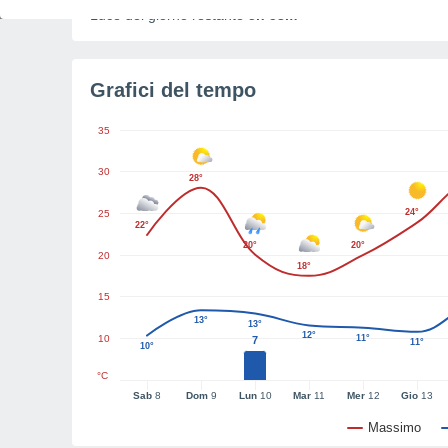
Luce del giorno restante
5h 53m
Grafici del tempo
35
30
28°
24°
25
22°
20°
20°
20
18°
15
13°
13°
12°
10
11°
7
11°
10°
°C
Sab
8
Dom
9
Lun
10
Mar
11
Mer
12
Gio
13
Massimo