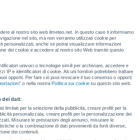
t
edere al nostro sito web ilmeteo.net. In questo caso ti informiamo
h
avigazione nel sito, ma non verranno utilizzati cookie per
i personalizzati, anche se potrai visualizzare informazioni
azione dei cookie e accedere al nostro sito Web tramite questo
tificatori univoci o tecnologie simili per archiviare, accedere e
e?
zzi IP e identificatori di cookie. Alcuni fornitori potrebbero trattare
 puoi opporti. Per fare ciò puoi revocare il tuo consenso o opporti
di pioggia
Satelliti
Modelli
ostazioni
" o nella nostra
Politica sui cookie
su questo sito web.
 dei dati:
Martedì
Mercoledì
Giovedi
Venerdì
 limitati per la selezione della pubblicità, creare profili per la
bblicità personalizzata, creare profili per la personalizzazione dei
11 Ago
12 Ago
13 Ago
14 Ago
izzati, Misurare le prestazioni degli annunci, misurare le
istiche o la combinazione di dati provenienti da fonti diverse,
ezione dei contenuti.