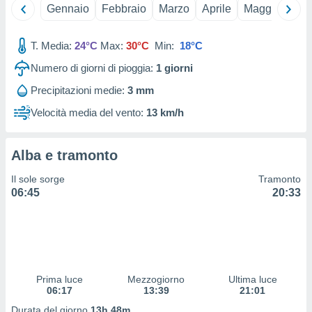
 e
Gennaio
Febbraio
Marzo
Aprile
Maggio
Giu
ati
 quali la
a su
T. Media:
24°C
Max:
30°C
Min:
18°C
ito web,
Numero di giorni di pioggia:
1
giorni
IP e
tori di
Precipitazioni medie:
3 mm
Alcuni
Velocità media del vento:
13 km/h
ro
 tuoi dati
 sulla
Alba e tramonto
un
e
Il sole sorge
Tramonto
, al quale
06:45
20:33
rti. Per
puoi
il tuo
o o
l
nto dei
Prima luce
Mezzogiorno
Ultima luce
ualsiasi
06:17
13:39
21:01
 facendo
Durata del giorno
13h 48m