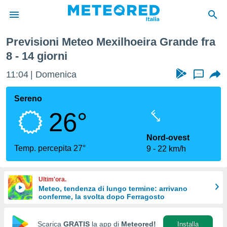
Prossima Settimana
Previsioni Meteo Mexilhoeira Grande fra
tiva
8 - 14 giorni
rivacy
ti di
11:04
Domenica
...
net
net)
Sereno
i
 da
26°
nisti per
 che le
Nord-ovest
ioni
Temp. percepita 27°
iano di
9
22 km/h
È
 a
Ultim'ora.
ito Web
Meteo, tendenza di lungo termine: arrivano
do le
conferme, la svolta dopo Ferragosto
opzioni:
Scarica
GRATIS
la app di
Meteored!
Installa
 i