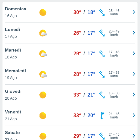
a", è
Domenica
25
-
46
30°
/
18°
al sito
km/h
16 Ago
ettando
zione di
Lunedì
26
-
49
okie,
26°
/
17°
km/h
17 Ago
dei nostri
che ci
no di
Martedì
17
-
45
29°
/
17°
 e
km/h
18 Ago
e il
amento
Mercoledì
17
-
33
 Web,
28°
/
17°
km/h
19 Ago
i
re un
Giovedi
pecifico
16
-
33
33°
/
21°
km/h
arti la
20 Ago
à o
i
Venerdì
24
-
45
zzati
33°
/
20°
km/h
21 Ago
 di esso.
sultare
Sabato
24
-
45
29°
/
17°
km/h
oni nella
22 Ago