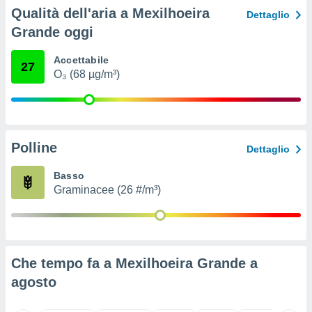
ioni
Qualità dell'aria a Mexilhoeira
Dettaglio
e
à non
Grande oggi
izzata.
utare
Accettabile
27
zione dei
O₃ (68 µg/m³)
 al
ito Web
questo
ento
Polline
 il
Dettaglio
Basso
Graminacee (26 #/m³)
o
, noi e i
rtner
mo
Che tempo fa a Mexilhoeira Grande a
tori
o
agosto
e simili
viare,