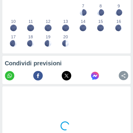
re e
7
8
9
e i
tilizzare
10
11
12
13
14
15
16
ati per la
e dei
.
17
18
19
20
izzazione
azione
Condividi previsioni
o la
e del
vo,
à e
i
zzati,
one delle
ni dei
 e degli
 ricerche
ico,
di