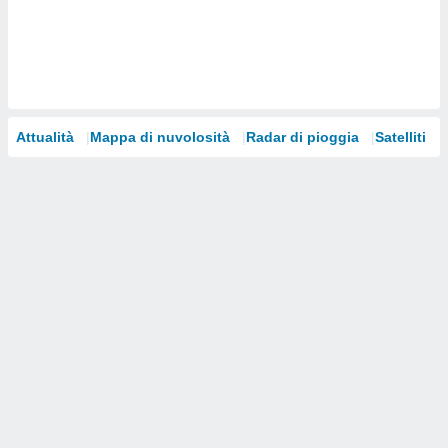
i nostri
artner
Attualità
Mappa di nuvolosità
Radar di pioggia
Satelliti