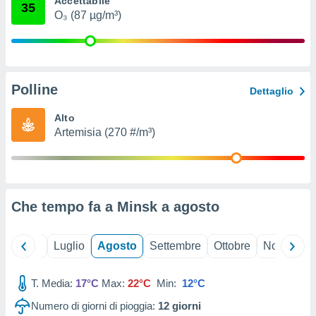
Accettabile
35
ioni
" o
O₃ (87 µg/m³)
tra
sui cookie
o sito
Polline
nostri
Dettaglio
mo il
Alto
te
Artemisia (270 #/m³)
ento dei
re
ioni su
vo e/o
Che tempo fa a Minsk a
agosto
i,
 dati
er la
Giugno
Luglio
Agosto
Settembre
Ottobre
Novembre
 della
à, creare
r la
T. Media:
17°C
Max:
22°C
Min:
12°C
à
Numero di giorni di pioggia:
12
giorni
izzata,