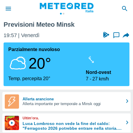
Previsioni Meteo Minsk
tiva
rivacy
19:57
Venerdì
...
ti di
net
Parzialmente nuvoloso
net)
20°
i
 da
nisti per
Nord-ovest
 che le
Temp. percepita 20°
7
27 km/h
ioni
iano di
È
Allerta arancione
 a
Allerta importante per temporale a Minsk oggi
ito Web
do le
Ultim'ora.
opzioni:
Luca Lombroso non vede la fine del caldo:
"Ferragosto 2026 potrebbe entrare nella storia.
 i