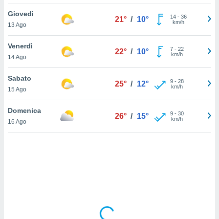
Giovedi
sui cookie
14
-
36
21°
/
10°
km/h
13 Ago
e il tuo
 in
Venerdì
7
-
22
22°
/
10°
o
km/h
14 Ago
 il
Sabato
azioni
9
-
28
25°
/
12°
km/h
15 Ago
kie
re
le a piè
Domenica
9
-
30
26°
/
15°
 del
km/h
16 Ago
to web.
ATIVA,
e
gie
i cookie
ccetti
zione dei