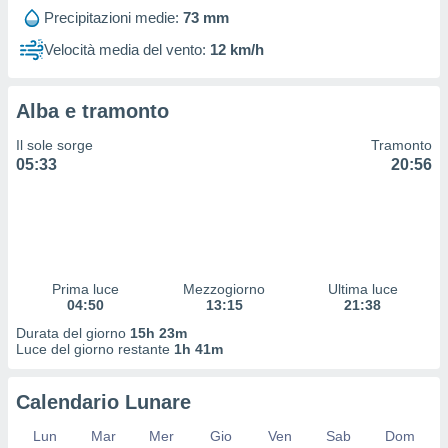
 profili
Precipitazioni medie:
73 mm
lezione
cità
Velocità media del vento:
12 km/h
izzata,
fili per
Alba e tramonto
izzazione
nuti,
Il sole sorge
Tramonto
 profili
05:33
20:56
lezione
uti
zzati,
 le
ni degli
 misurare
Prima luce
Mezzogiorno
Ultima luce
zioni dei
04:50
13:15
21:38
,
ere il
Durata del giorno
15h 23m
Luce del giorno restante
1h 41m
so
he o la
Calendario Lunare
ione di
enienti
Lun
Mar
Mer
Gio
Ven
Sab
Dom
diverse,