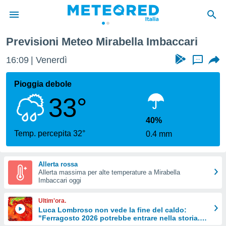
Previsioni Meteo Mirabella Imbaccari
tiva
rivacy
16:09
Venerdì
...
ti di
net
Pioggia debole
net)
33°
i
 da
nisti per
40%
 che le
Temp. percepita 32°
0.4 mm
ioni
iano di
È
Allerta rossa
Allerta massima per alte temperature a Mirabella
 a
Imbaccari oggi
ito Web
do le
Ultim'ora.
opzioni:
Luca Lombroso non vede la fine del caldo:
"Ferragosto 2026 potrebbe entrare nella storia.
 i