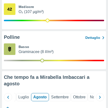
ioni
" o
Mediocre
tra
42
O₃ (107 µg/m³)
sui cookie
o sito
nostri
Polline
Dettaglio
mo il
te
Basso
ento dei
Graminacee (8 #/m³)
re
ioni su
vo e/o
i,
Che tempo fa a Mirabella Imbaccari a
 dati
er la
agosto
 della
à, creare
r la
Giugno
Luglio
Agosto
Settembre
Ottobre
Novembre
à
izzata,