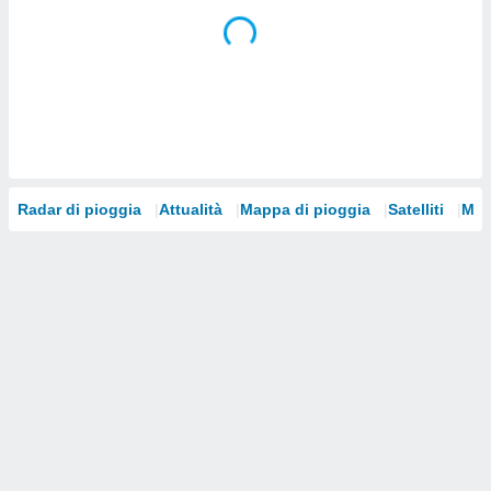
i nostri
artner
Radar di pioggia
Attualità
Mappa di pioggia
Satelliti
Mod