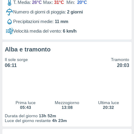
T. Media:
26°C
Max:
31°C
Min:
20°C
 profili
lezione
Numero di giorni di pioggia:
2
giorni
cità
izzata,
Precipitazioni medie:
11 mm
fili per
Velocità media del vento:
6 km/h
izzazione
nuti,
 profili
Alba e tramonto
lezione
Il sole sorge
Tramonto
uti
06:11
20:03
zzati,
 le
ni degli
 misurare
zioni dei
,
ere il
Prima luce
Mezzogiorno
Ultima luce
05:43
13:08
20:32
so
Durata del giorno
13h 52m
he o la
Luce del giorno restante
4h 23m
ione di
enienti
diverse,