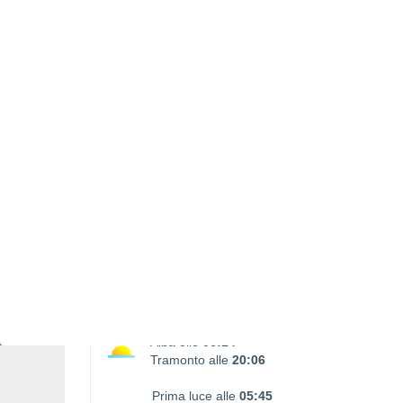
La luna sorge
La luna cala
00:08
15:35
SABATO, 08 AGOSTO
1 Allerta Dopodomani!
Rischio elevato
Tutto il giorno
Nubi sparse
Alba elle
06:14
Tramonto alle
20:06
Prima luce alle
05:45