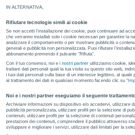
IN ALTERNATIVA,
Grafica del meteo ora per ora pe
Rifiutare tecnologie simili ai cookie
Se non accetti l'installazione dei cookie, puoi continuare ad acc
SIMBOLO
TEMPERATURA
che verranno installati solo i cookie necessari per garantire la n
analizzare il comportamento o per mostrare pubblicità o contenut
00
03
06
09
12
15
18
21
00
03
06
09
generali e pubblicità non personalizzata. Puoi rifiutare l'install
abbonamento premendo il pulsante "Rifiuta".
Con il tuo consenso, noi e i
nostri partner
utilizziamo cookie, iden
trattare dati personali quali la tua visita su questo sito web, indiri
i tuoi dati personali sulla base di un interesse legittimo, al quale
al trattamento dei dati in qualsiasi momento facendo clic su "
Imp
30°
29°
28°
Noi e i nostri partner eseguiamo il seguente trattamento
Archiviare informazioni su dispositivo e/o accedervi, utilizzare dati
25°
25°
pubblicità personalizzata, utilizzare profili per la selezione di pu
24°
23°
23°
23°
contenuti, utilizzare profili per la selezione di contenuti personal
23°
22°
prestazioni dei contenuti, comprendere il pubblico attraverso stat
sviluppare e migliorare i servizi, utilizzare dati limitati per la sel
1.6