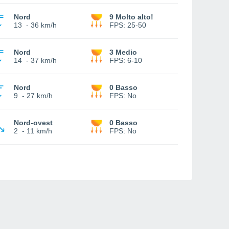
Nord
9 Molto alto!
13
-
36 km/h
FPS:
25-50
Nord
3 Medio
14
-
37 km/h
FPS:
6-10
Nord
0 Basso
9
-
27 km/h
FPS:
No
Nord-ovest
0 Basso
2
-
11 km/h
FPS:
No