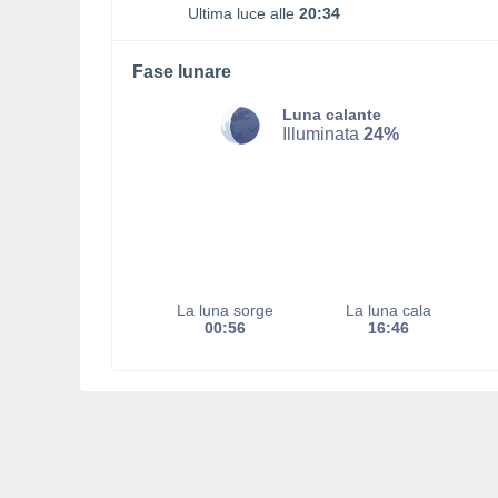
Ultima luce alle
20:34
Fase lunare
Luna calante
Illuminata
24%
La luna sorge
La luna cala
00:56
16:46