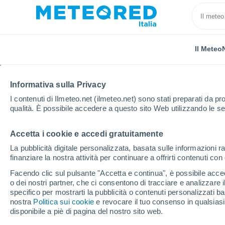
Il Meteo
Informativa sulla Privacy
I contenuti di Ilmeteo.net (ilmeteo.net) sono stati preparati da pro
qualità. È possibile accedere a questo sito Web utilizzando le se
Accetta i cookie e accedi gratuitamente
Home
Città metropolitana di Palermo
Montemaggior
La pubblicità digitale personalizzata, basata sulle informazioni ra
finanziare la nostra attività per continuare a offrirti contenuti co
Previsioni Meteo Mont
Facendo clic sul pulsante "Accetta e continua", è possibile accede
ora
o dei nostri partner, che ci consentono di tracciare e analizzare
specifico per mostrarti la pubblicità o contenuti personalizzati b
nostra
Politica sui cookie
e revocare il tuo consenso in qualsia
disponibile a piè di pagina del nostro sito web.
Il Meteo 1 - 7
Orario