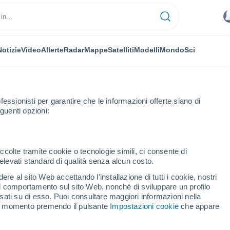
Notizie
Video
Allerte
Radar
Mappe
Satelliti
Modelli
Mondo
Sci
fessionisti per garantire che le informazioni offerte siano di
guenti opzioni:
e Belsito
Orario
ccolte tramite cookie o tecnologie simili, ci consente di
n elevati standard di qualità senza alcun costo.
emaggiore Belsito per
re al sito Web accettando l'installazione di tutti i cookie, nostri
 il comportamento sul sito Web, nonché di sviluppare un profilo
asati su di esso. Puoi consultare maggiori informazioni nella
si momento premendo il pulsante
Impostazioni cookie
che appare