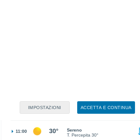
23°
Cielo sereno
23:00
T. Percepita
23°
22°
Cielo sereno
02:00
T. Percepita
22°
21°
Nubi sparse
05:00
T. Percepita
21°
IMPOSTAZIONI
ACCETTA E CONTINUA
23°
Parzialmente nuvoloso
08:00
T. Percepita
24°
30°
Sereno
11:00
T. Percepita
30°