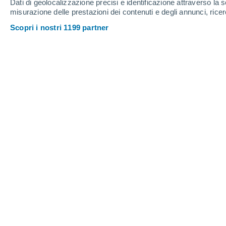
Dati di geolocalizzazione precisi e identificazione attraverso la s
0.9
misurazione delle prestazioni dei contenuti e degli annunci, ricer
0.1
Giovedi
6
Venerdì
7
Scopri i nostri 1199 partner
Previsioni meteo ora per ora a Mont
GIOVEDI, 06 AGOSTO
1 Allerta ora
Rischio importante
Pomeriggio
Temporale con cielo parzialmente
nuvoloso
Alba elle
06:12
Tramonto alle
20:08