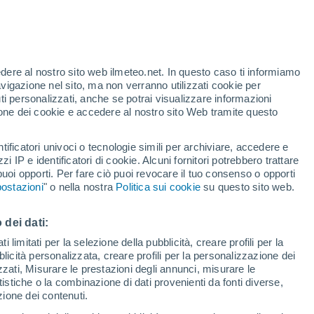
r Montemaggiore Belsito
edere al nostro sito web ilmeteo.net. In questo caso ti informiamo
VENTO
PRECIPITAZIONI
avigazione nel sito, ma non verranno utilizzati cookie per
i personalizzati, anche se potrai visualizzare informazioni
12
15
18
21
00
03
06
09
12
15
18
21
00
azione dei cookie e accedere al nostro sito Web tramite questo
tificatori univoci o tecnologie simili per archiviare, accedere e
zzi IP e identificatori di cookie. Alcuni fornitori potrebbero trattare
 puoi opporti. Per fare ciò puoi revocare il tuo consenso o opporti
ostazioni
" o nella nostra
Politica sui cookie
32°
su questo sito web.
30°
30°
30°
30°
29°
 dei dati:
 limitati per la selezione della pubblicità, creare profili per la
25°
25°
bblicità personalizzata, creare profili per la personalizzazione dei
23°
23°
23°
izzati, Misurare le prestazioni degli annunci, misurare le
22°
istiche o la combinazione di dati provenienti da fonti diverse,
21°
ezione dei contenuti.