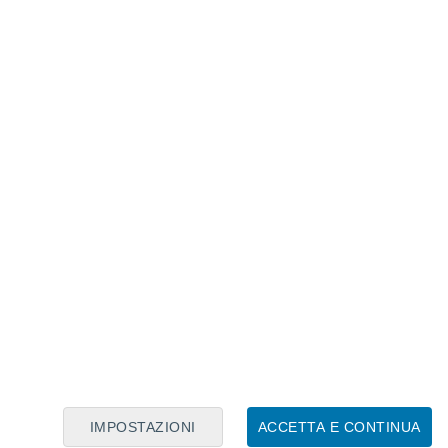
Calendario Lunare
Lun
Mar
Mer
Gio
Ven
Sab
Dom
6
7
8
9
10
11
12
13
14
15
16
17
18
19
IMPOSTAZIONI
ACCETTA E CONTINUA