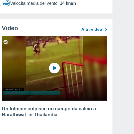
Velocità media del vento:
14 km/h
Video
Altri video
Un fulmine colpisce un campo da calcio a
Narathiwat, in Thailandia.