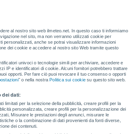
Allerta arancione
Allerta importante per temporale a
Montiel oggi
edere al nostro sito web ilmeteo.net. In questo caso ti informiamo
/h
avigazione nel sito, ma non verranno utilizzati cookie per
i personalizzati, anche se potrai visualizzare informazioni
azione dei cookie e accedere al nostro sito Web tramite questo
ore si
tificatori univoci o tecnologie simili per archiviare, accedere e
etta
zzi IP e identificatori di cookie. Alcuni fornitori potrebbero trattare
 puoi opporti. Per fare ciò puoi revocare il tuo consenso o opporti
pioggia
Satelliti
Modelli
ostazioni
" o nella nostra
Politica sui cookie
su questo sito web.
 dei dati:
omenica
Lunedì
Martedì
Mercoledì
 limitati per la selezione della pubblicità, creare profili per la
bblicità personalizzata, creare profili per la personalizzazione dei
9 Ago
10 Ago
11 Ago
12 Ago
izzati, Misurare le prestazioni degli annunci, misurare le
istiche o la combinazione di dati provenienti da fonti diverse,
ezione dei contenuti.
70%