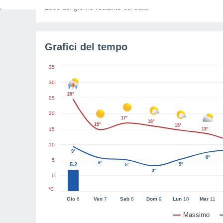
Luce del giorno restante
6h 30m
Grafici del tempo
35
30
25°
25
20
17°
16°
15°
15°
15
13°
10
9°
8°
5
6°
5.2
5°
5°
3°
0
°C
Gio
6
Ven
7
Sab
8
Dom
9
Lun
10
Mar
11
Massimo