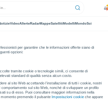
Notizie
Video
Allerte
Radar
Mappe
Satelliti
Modelli
Mondo
Sci
fessionisti per garantire che le informazioni offerte siano di
guenti opzioni:
ccolte tramite cookie o tecnologie simili, ci consente di
n elevati standard di qualità senza alcun costo.
el (Argentina)
re al sito Web accettando l'installazione di tutti i cookie, nostri
 il comportamento sul sito Web, nonché di sviluppare un profilo
...
asati su di esso. Puoi consultare maggiori informazioni nella
si momento premendo il pulsante
Impostazioni cookie
che appare
Per ora
Raffiche fino a
61 km/h
nelle
prossime ore