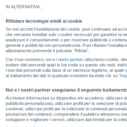
24°
IN ALTERNATIVA,
Rifiutare tecnologie simili ai cookie
Nord
Se non accetti l'installazione dei cookie, puoi continuare ad acc
Temp. percepita 25°
16
-
37 km
che verranno installati solo i cookie necessari per garantire la n
analizzare il comportamento o per mostrare pubblicità o contenut
generali e pubblicità non personalizzata. Puoi rifiutare l'install
abbonamento premendo il pulsante "Rifiuta".
Ultim'ora.
Il fenomeno El Niño sta tornando: "L'interrutt
Con il tuo consenso, noi e i
nostri partner
utilizziamo cookie, iden
sta azionando proprio ora" – ecco cosa ci asp
trattare dati personali quali la tua visita su questo sito web, indiri
in inverno
i tuoi dati personali sulla base di un interesse legittimo, al quale
Il Meteo 1 - 7
Attualità
Mappa di pioggia
Radar di 
al trattamento dei dati in qualsiasi momento facendo clic su "
Imp
Noi e i nostri partner eseguiamo il seguente trattamento
Domani
Sabato
D
Oggi
Archiviare informazioni su dispositivo e/o accedervi, utilizzare dati
pubblicità personalizzata, utilizzare profili per la selezione di pu
7 Ago
8 Ago
6 Ago
contenuti, utilizzare profili per la selezione di contenuti personal
prestazioni dei contenuti, comprendere il pubblico attraverso stat
sviluppare e migliorare i servizi, utilizzare dati limitati per la sel
90%