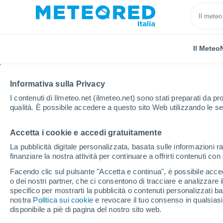
Il Meteo
Informativa sulla Privacy
I contenuti di Ilmeteo.net (ilmeteo.net) sono stati preparati da pro
qualità. È possibile accedere a questo sito Web utilizzando le se
Accetta i cookie e accedi gratuitamente
Home
Argentina
Provincia di Entre Ríos
Montiel
La pubblicità digitale personalizzata, basata sulle informazioni ra
finanziare la nostra attività per continuare a offrirti contenuti co
Previsioni Meteo Monti
Facendo clic sul pulsante "Accetta e continua", è possibile accede
o dei nostri partner, che ci consentono di tracciare e analizzare
12:21
Giovedi
specifico per mostrarti la pubblicità o contenuti personalizzati b
nostra
Politica sui cookie
e revocare il tuo consenso in qualsia
disponibile a piè di pagina del nostro sito web.
Nubi sparse