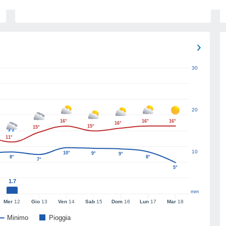
30
20
16°
16°
16°
16°
15°
15°
11°
10
10°
9°
9°
8°
8°
7°
5°
1.7
mm
Mer
12
Gio
13
Ven
14
Sab
15
Dom
16
Lun
17
Mar
18
Minimo
Pioggia