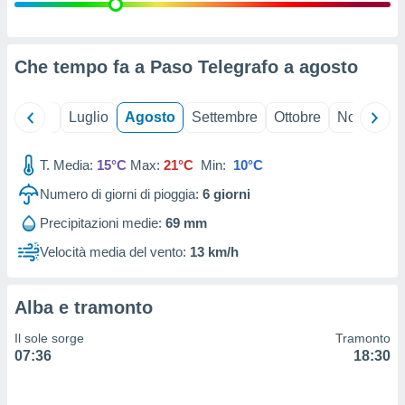
ioni
" o
tra
sui cookie
o sito
Che tempo fa a Paso Telegrafo a
agosto
nostri
Giugno
Luglio
Agosto
Settembre
Ottobre
Novembre
mo il
T. Media:
15°C
Max:
21°C
Min:
10°C
te
ento dei
Numero di giorni di pioggia:
6
giorni
Precipitazioni medie:
69 mm
re
ioni su
Velocità media del vento:
13 km/h
vo e/o
i,
 dati
Alba e tramonto
er la
 della
Il sole sorge
Tramonto
à, creare
07:36
18:30
r la
à
izzata,