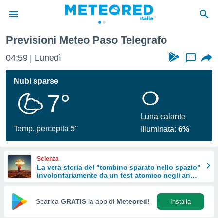
Previsioni Meteo Paso Telegrafo
tiva
rivacy
04:59
Lunedì
...
ti di
net
Nubi sparse
net)
7°
i
 da
nisti per
Luna calante
 che le
Temp. percepita 5°
Illuminata:
6%
ioni
iano di
È
Scienza
La vera storia del "tombino sparato nello spazio"
 a
involontariamente da un test atomico negli anni
ito Web
'50
do le
opzioni:
Scarica
GRATIS
la app di
Meteored!
Installa
 i