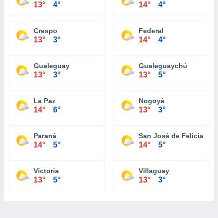
13°
4°
14°
4°
Crespo
Federal
13°
3°
14°
4°
Gualeguay
Gualeguaychú
13°
3°
13°
5°
La Paz
Nogoyá
14°
6°
13°
3°
Paraná
San José de Feliciano
14°
5°
14°
5°
Victoria
Villaguay
13°
5°
13°
3°