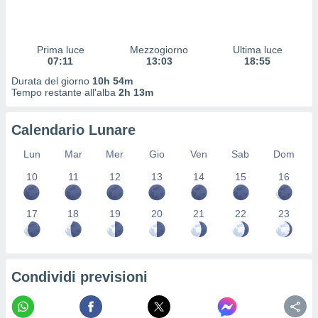
 profili
lezione
cità
izzata,
Prima luce
Mezzogiorno
Ultima luce
fili per
07:11
13:03
18:55
Durata del giorno
10h 54m
izzazione
Tempo restante all'alba
2h 13m
nuti,
 profili
Calendario Lunare
lezione
uti
Lun
Mar
Mer
Gio
Ven
Sab
Dom
zzati,
 le
10
11
12
13
14
15
16
ni degli
 misurare
zioni dei
17
18
19
20
21
22
23
,
ere il
so
Condividi previsioni
he o la
ione di
enienti
diverse,