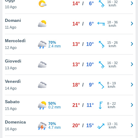
a", è
16
-
32
14°
/
6°
km/h
10 Ago
al sito
ettando
Domani
18
-
36
14°
/
6°
zione di
km/h
11 Ago
okie,
dei nostri
Mercoledì
70%
15
-
26
che ci
13°
/
10°
2.4 mm
km/h
12 Ago
no di
 e
e il
Giovedi
16
-
32
13°
/
10°
amento
km/h
13 Ago
 Web,
i
Venerdì
8
-
19
re un
18°
/
9°
km/h
14 Ago
pecifico
arti la
Sabato
à o
50%
8
-
22
21°
/
11°
0.2 mm
km/h
i
15 Ago
zzati
 di esso.
Domenica
70%
13
-
31
sultare
20°
/
15°
4.7 mm
km/h
16 Ago
oni nella