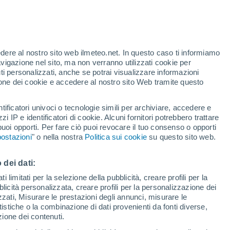
Allerta gialla
Allerta moderata per temporale a
Moresco oggi
edere al nostro sito web ilmeteo.net. In questo caso ti informiamo
h
avigazione nel sito, ma non verranno utilizzati cookie per
i personalizzati, anche se potrai visualizzare informazioni
azione dei cookie e accedere al nostro sito Web tramite questo
tificatori univoci o tecnologie simili per archiviare, accedere e
e?
zzi IP e identificatori di cookie. Alcuni fornitori potrebbero trattare
 puoi opporti. Per fare ciò puoi revocare il tuo consenso o opporti
adar di pioggia
Satelliti
Modelli
ostazioni
" o nella nostra
Politica sui cookie
su questo sito web.
 dei dati:
Martedì
Mercoledì
Giovedi
Venerdì
 limitati per la selezione della pubblicità, creare profili per la
bblicità personalizzata, creare profili per la personalizzazione dei
11 Ago
12 Ago
13 Ago
14 Ago
izzati, Misurare le prestazioni degli annunci, misurare le
istiche o la combinazione di dati provenienti da fonti diverse,
ezione dei contenuti.