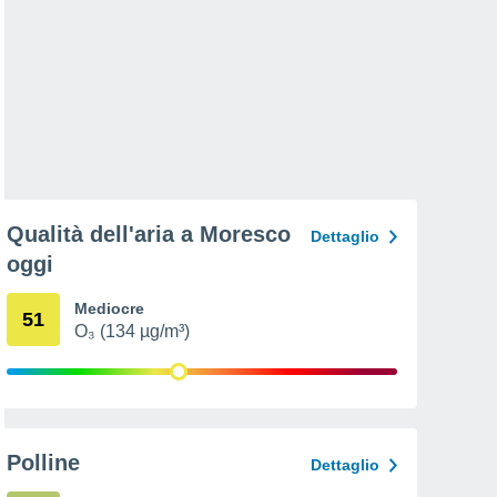
Qualità dell'aria a Moresco
Dettaglio
oggi
Mediocre
51
O₃ (134 µg/m³)
Polline
Dettaglio