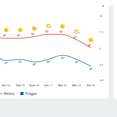
10
35°
35°
7.5
34°
33°
33°
32°
28°
5
24°
22°
22°
22°
21°
20°
2.5
18°
mm
Ven
14
Sab
15
Dom
16
Lun
17
Mar
18
Mer
19
Gio
20
Minimo
Pioggia