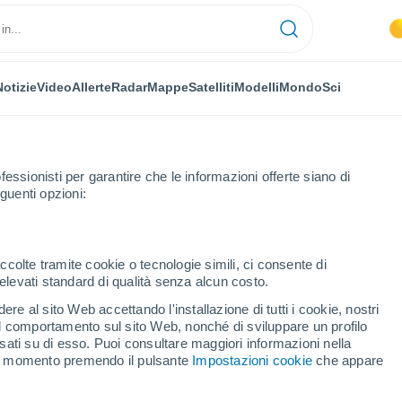
Notizie
Video
Allerte
Radar
Mappe
Satelliti
Modelli
Mondo
Sci
fessionisti per garantire che le informazioni offerte siano di
guenti opzioni:
ccolte tramite cookie o tecnologie simili, ci consente di
n elevati standard di qualità senza alcun costo.
sco
re al sito Web accettando l'installazione di tutti i cookie, nostri
 il comportamento sul sito Web, nonché di sviluppare un profilo
...
asati su di esso. Puoi consultare maggiori informazioni nella
si momento premendo il pulsante
Impostazioni cookie
che appare
Per ora
Cielo sereno nelle prossime ore