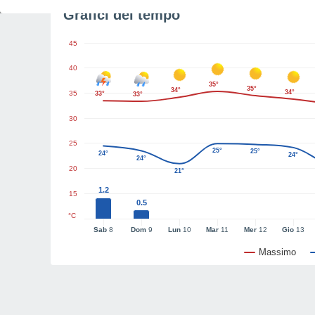
Grafici del tempo
45
40
35°
35°
34°
34°
35
33°
33°
30
25
25°
25°
24°
24°
24°
20
21°
1.2
15
0.5
°C
Sab
8
Dom
9
Lun
10
Mar
11
Mer
12
Gio
13
Massimo