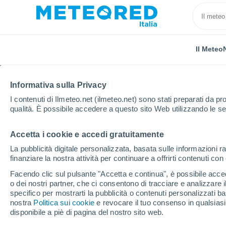
Il Meteo
Informativa sulla Privacy
I contenuti di Ilmeteo.net (ilmeteo.net) sono stati preparati da pro
qualità. È possibile accedere a questo sito Web utilizzando le se
Accetta i cookie e accedi gratuitamente
Home
Provincia di Fermo
Moresco
La pubblicità digitale personalizzata, basata sulle informazioni ra
finanziare la nostra attività per continuare a offrirti contenuti co
Previsioni Meteo More
Facendo clic sul pulsante "Accetta e continua", è possibile accede
o dei nostri partner, che ci consentono di tracciare e analizzare
18:44
Sabato
specifico per mostrarti la pubblicità o contenuti personalizzati b
nostra
Politica sui cookie
e revocare il tuo consenso in qualsia
disponibile a piè di pagina del nostro sito web.
Sereno