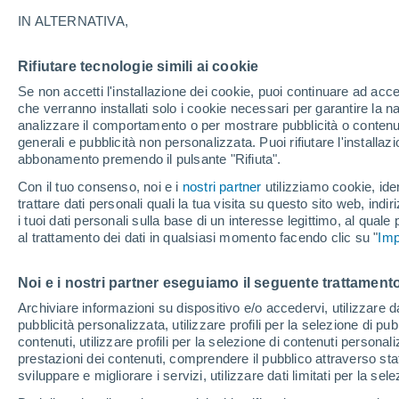
30°
IN ALTERNATIVA,
Rifiutare tecnologie simili ai cookie
Nord-est
Se non accetti l'installazione dei cookie, puoi continuare ad acc
Temp. percepita 33°
9
-
22 km/
che verranno installati solo i cookie necessari per garantire la n
analizzare il comportamento o per mostrare pubblicità o contenut
generali e pubblicità non personalizzata. Puoi rifiutare l'install
abbonamento premendo il pulsante "Rifiuta".
Ultim'ora.
Ondata di calore fino a Ferragosto: rischia di
Con il tuo consenso, noi e i
nostri partner
utilizziamo cookie, iden
diventare eccezionale. Svolta solo a fine mes
trattare dati personali quali la tua visita su questo sito web, indiri
i tuoi dati personali sulla base di un interesse legittimo, al quale
Il Meteo 1 - 7
Attualità
Mappa della Temperatura
R
al trattamento dei dati in qualsiasi momento facendo clic su "
Imp
Noi e i nostri partner eseguiamo il seguente trattamento
Domani
Lunedì
Oggi
Archiviare informazioni su dispositivo e/o accedervi, utilizzare dati
pubblicità personalizzata, utilizzare profili per la selezione di pu
9 Ago
10 Ago
8 Ago
contenuti, utilizzare profili per la selezione di contenuti personal
prestazioni dei contenuti, comprendere il pubblico attraverso stat
sviluppare e migliorare i servizi, utilizzare dati limitati per la sel
30%
70%