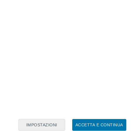
Calendario Lunare
Lun
Mar
Mer
Gio
Ven
Sab
Dom
8
9
10
11
12
13
14
15
16
17
18
19
20
21
IMPOSTAZIONI
ACCETTA E CONTINUA