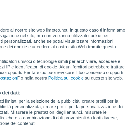
Allerta gialla
Allerta moderata per alte
temperature a Montelparo oggi
t
edere al nostro sito web ilmeteo.net. In questo caso ti informiamo
h
avigazione nel sito, ma non verranno utilizzati cookie per
i personalizzati, anche se potrai visualizzare informazioni
azione dei cookie e accedere al nostro sito Web tramite questo
tificatori univoci o tecnologie simili per archiviare, accedere e
zzi IP e identificatori di cookie. Alcuni fornitori potrebbero trattare
 puoi opporti. Per fare ciò puoi revocare il tuo consenso o opporti
di pioggia
Satelliti
Modelli
ostazioni
" o nella nostra
Politica sui cookie
su questo sito web.
 dei dati:
Lunedì
Martedì
Mercoledì
Giovedi
 limitati per la selezione della pubblicità, creare profili per la
bblicità personalizzata, creare profili per la personalizzazione dei
10 Ago
11 Ago
12 Ago
13 Ago
izzati, Misurare le prestazioni degli annunci, misurare le
istiche o la combinazione di dati provenienti da fonti diverse,
ezione dei contenuti.
50%