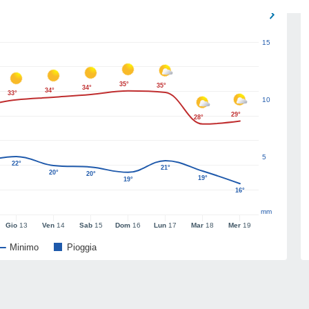
15
35°
35°
34°
34°
33°
10
29°
28°
5
22°
21°
20°
20°
19°
19°
16°
mm
Gio
13
Ven
14
Sab
15
Dom
16
Lun
17
Mar
18
Mer
19
Minimo
Pioggia