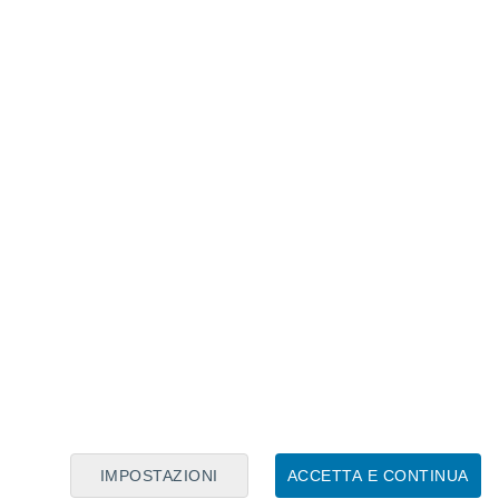
Calendario Lunare
Lun
Mar
Mer
Gio
Ven
Sab
Dom
7
8
9
10
11
12
13
14
15
16
17
18
19
20
IMPOSTAZIONI
ACCETTA E CONTINUA