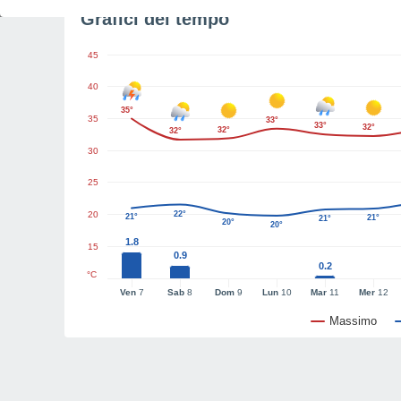
Grafici del tempo
45
40
35°
35
33°
33°
32°
32°
32°
30
25
20
22°
21°
21°
21°
20°
20°
1.8
15
0.9
0.2
°C
Ven
7
Sab
8
Dom
9
Lun
10
Mar
11
Mer
12
Massimo