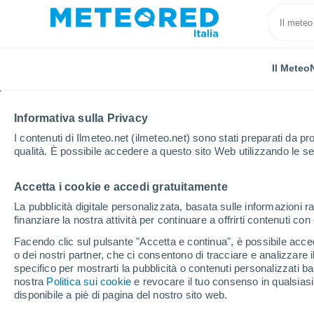
Il Meteo
Informativa sulla Privacy
I contenuti di Ilmeteo.net (ilmeteo.net) sono stati preparati da pro
qualità. È possibile accedere a questo sito Web utilizzando le se
Accetta i cookie e accedi gratuitamente
Home
Provincia di Fermo
Montelparo
La pubblicità digitale personalizzata, basata sulle informazioni ra
finanziare la nostra attività per continuare a offrirti contenuti co
Previsioni Meteo Mont
Facendo clic sul pulsante "Accetta e continua", è possibile accede
o dei nostri partner, che ci consentono di tracciare e analizzare
09:18
Venerdì
specifico per mostrarti la pubblicità o contenuti personalizzati b
nostra
Politica sui cookie
e revocare il tuo consenso in qualsia
disponibile a piè di pagina del nostro sito web.
Sereno