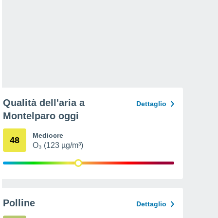
Qualità dell'aria a
Dettaglio
Montelparo oggi
Mediocre
48
O₃ (123 µg/m³)
Polline
Dettaglio