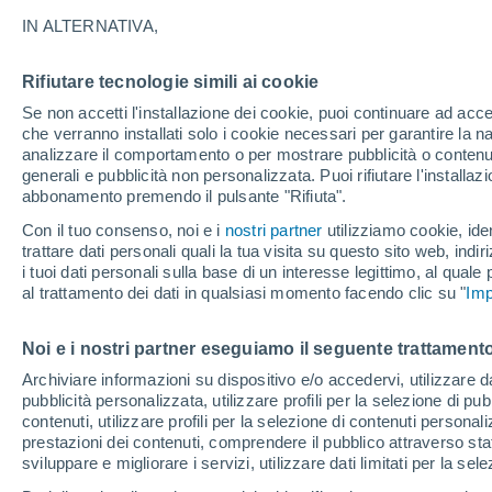
30°
IN ALTERNATIVA,
Rifiutare tecnologie simili ai cookie
Nord-oves
Se non accetti l'installazione dei cookie, puoi continuare ad acc
Temp. percepita 30°
6
-
15 km/
che verranno installati solo i cookie necessari per garantire la n
analizzare il comportamento o per mostrare pubblicità o contenut
generali e pubblicità non personalizzata. Puoi rifiutare l'install
abbonamento premendo il pulsante "Rifiuta".
Ultim'ora.
L’estate non cambia rotta: caldo fino a metà
Con il tuo consenso, noi e i
nostri partner
utilizziamo cookie, iden
agosto, svolta possibile solo a fine mese
trattare dati personali quali la tua visita su questo sito web, indiri
i tuoi dati personali sulla base di un interesse legittimo, al quale
Il Meteo 1 - 7
Attualità
Mappa di nuvolosità
Radar 
al trattamento dei dati in qualsiasi momento facendo clic su "
Imp
Noi e i nostri partner eseguiamo il seguente trattamento
Domani
Domenica
Oggi
Archiviare informazioni su dispositivo e/o accedervi, utilizzare dati
pubblicità personalizzata, utilizzare profili per la selezione di pu
8 Ago
9 Ago
7 Ago
contenuti, utilizzare profili per la selezione di contenuti personal
prestazioni dei contenuti, comprendere il pubblico attraverso stat
sviluppare e migliorare i servizi, utilizzare dati limitati per la sel
70%
70%