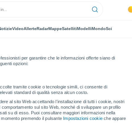
Notizie
Video
Allerte
Radar
Mappe
Satelliti
Modelli
Mondo
Sci
fessionisti per garantire che le informazioni offerte siano di
guenti opzioni:
ccolte tramite cookie o tecnologie simili, ci consente di
n elevati standard di qualità senza alcun costo.
elparo
re al sito Web accettando l'installazione di tutti i cookie, nostri
 il comportamento sul sito Web, nonché di sviluppare un profilo
...
asati su di esso. Puoi consultare maggiori informazioni nella
si momento premendo il pulsante
Impostazioni cookie
che appare
Per ora
Rischio di temporali nelle
prossime ore